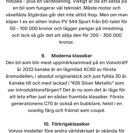
tillbaka - plus en värdeökning. Viktigt är då att satsa på
en bil som fungerar väl tekniskt. Måste motor och
växellåda åtgärdas går det inte alltid ihop. Men om man
köper t ex en sliten Volvo PV 544 Sport från 60-talet för
50 - 100 000 kronor och lägger pengar på inredning
och lack så går det att sälja den för 200 - 300 000
kronor.
9. Moderna klassiker
Den bil som blir mest uppmärksammad på en Volvoträff
år 2032 kanske är en lågmilad XC90 av första
årsmodellen, i absolut originalskick och just fyllda 30 år.
Kanske till och med lackad i ”426 Silver Metallic” som
var introduktionsfärgen? Det är nu som det är läge för
att leta efter just en sådan framtida klassiker. Första
generationens C70 är också en bubblare, helst i en
ovanlig färg och främst som coupé.
10. Förkrigsklassiker
Volvos modeller före andra världskriget är okända för