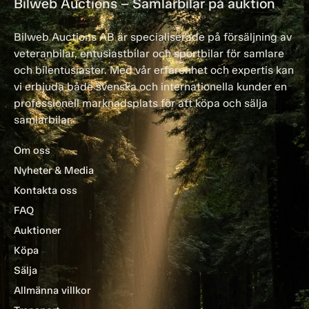
Bilweb Auctions – Samlarbilar på auktion
Bilweb Auctions AB är specialiserade på försäljning av
veteranbilar, entusiastbilar och sportbilar för samlare
och bilentusiaster. Med vår erfarenhet och expertis kan
vi erbjuda både svenska och internationella kunder en
professionell marknadsplats för att köpa och sälja
samlarbilar.
Om oss
Nyheter & Media
Kontakta oss
FAQ
Auktioner
Köpa
Sälja
Allmänna villkor