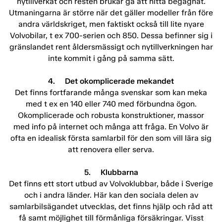
nytillverkat och resten brukar gå att hitta begagnat.
Utmaningarna är större när det gäller modeller från före
andra världskriget, men faktiskt också till lite nyare
Volvobilar, t ex 700-serien och 850. Dessa befinner sig i
gränslandet rent åldersmässigt och nytillverkningen har
inte kommit i gång på samma sätt.
4. Det okomplicerade mekandet
Det finns fortfarande många svenskar som kan meka
med t ex en 140 eller 740 med förbundna ögon.
Okomplicerade och robusta konstruktioner, massor
med info på internet och många att fråga. En Volvo är
ofta en idealisk första samlarbil för den som vill lära sig
att renovera eller serva.
5. Klubbarna
Det finns ett stort utbud av Volvoklubbar, både i Sverige
och i andra länder. Här kan den sociala delen av
samlarbilsägandet utvecklas, det finns hjälp och råd att
få samt möjlighet till förmånliga försäkringar. Visst