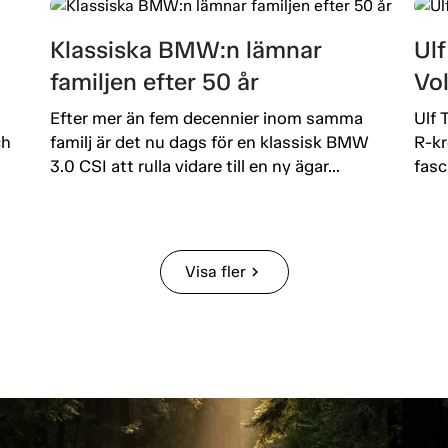
Klassiska BMW:n lämnar
Ulf
familjen efter 50 år
Vo
Efter mer än fem decennier inom samma
Ulf 
ch
familj är det nu dags för en klassisk BMW
R-kr
3.0 CSI att rulla vidare till en ny ägar...
fasc
Visa fler
chevron_right