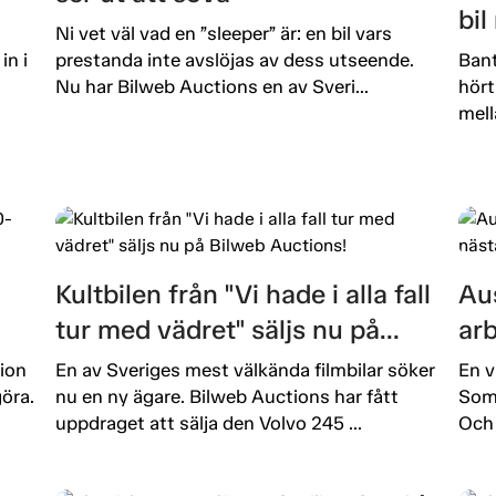
bi
Ni vet väl vad en ”sleeper” är: en bil vars
in i
prestanda inte avslöjas av dess utseende.
Bant
Nu har Bilweb Auctions en av Sveri...
hört
mell
Kultbilen från "Vi hade i alla fall
Aus
tur med vädret" säljs nu på
ar
Bilweb Auctions!
ut
ion
En av Sveriges mest välkända filmbilar söker
En v
öra.
nu en ny ägare. Bilweb Auctions har fått
Som 
uppdraget att sälja den Volvo 245 ...
Och 