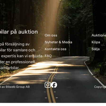
ilar på auktion
Om oss
Auktione
Nyheter & Media
Köpa
på försäljning av
Kontakta oss
Sälja
ilar för samlare och
 expertis kan vi erbjuda
FAQ
er en professionell
amlarbilar.
el av Bilweb Group AB
Copyrigh