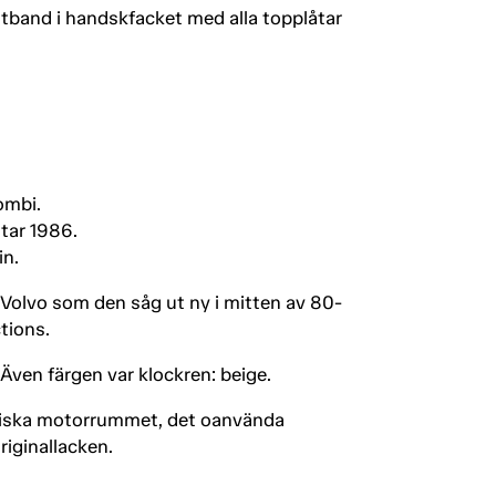
ettband i handskfacket med alla topplåtar
ombi.
tar 1986.
in.
 Volvo som den såg ut ny i mitten av 80-
tions.
 Även färgen var klockren: beige.
liniska motorrummet, det oanvända
iginallacken.