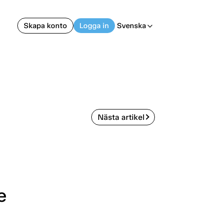
Skapa konto
Logga in
Svenska
arrow_back_ios
Nästa artikel
e