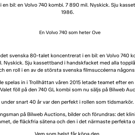
 en bil: en Volvo 740 kombi. 7 890 mil. Nyskick. Sju kass
1986.
 det svenska 80-talet koncentrerat i en bil: en Volvo 740 k
l. Nyskick. Sju kassettband i handskfacket med alla topplå
h en roll i en av de största svenska filmsuccéerna någons
e spelas in i Trollhättan våren 2015 letade teamet efter en
. Valet föll på den 740 GL kombi som nu säljs på Bilweb Auc
under snart 40 år var den perfekt i rollen som tidsmarkör.
ningsman på Bilweb Auctions, bilder och förundras: det k
et, de fläckfria sätena och den i det närmaste perfekta or
Vem som helst får köpa den.