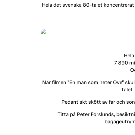
Hela det svenska 80-talet koncentrerat i
Hela
7 890 mi
Oc
När filmen ”En man som heter Ove” skull
talet
Pedantiskt skött av far och son 
Titta på Peter Forslunds, besikt
bagageutrymm