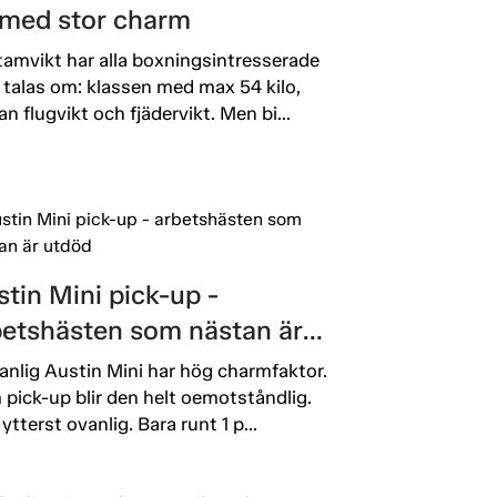
l med stor charm
amvikt har alla boxningsintresserade
 talas om: klassen med max 54 kilo,
an flugvikt och fjädervikt. Men bi...
tin Mini pick-up -
betshästen som nästan är
död
anlig Austin Mini har hög charmfaktor.
pick-up blir den helt oemotståndlig.
ytterst ovanlig. Bara runt 1 p...