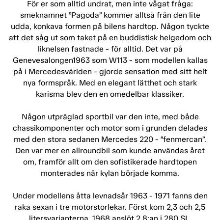
För er som alltid undrat, men inte vågat fråga:
smeknamnet ”Pagoda” kommer alltså från den lite
udda, konkava formen på bilens hardtop. Någon tyckte
att det såg ut som taket på en buddistisk helgedom och
liknelsen fastnade - för alltid. Det var på
Genevesalongen1963 som W113 - som modellen kallas
på i Mercedesvärlden - gjorde sensation med sitt helt
nya formspråk. Med en elegant lätthet och stark
karisma blev den en omedelbar klassiker.
Någon utpräglad sportbil var den inte, med både
chassikomponenter och motor som i grunden delades
med den stora sedanen Mercedes 220 - ”fenmercan”.
Den var mer en allroundbil som kunde användas året
om, framför allt om den sofistikerade hardtopen
monterades när kylan började komma.
Under modellens åtta levnadsår 1963 - 1971 fanns den
raka sexan i tre motorstorlekar. Först kom 2,3 och 2,5
litersvarianterna, 1968 anslöt 2,8:an i 280 SL.