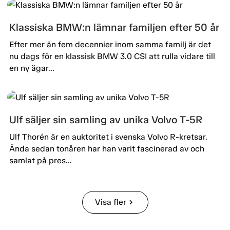
Klassiska BMW:n lämnar familjen efter 50 år
Efter mer än fem decennier inom samma familj är det
nu dags för en klassisk BMW 3.0 CSI att rulla vidare till
en ny ägar...
Ulf säljer sin samling av unika Volvo T-5R
Ulf Thorén är en auktoritet i svenska Volvo R-kretsar.
Ända sedan tonåren har han varit fascinerad av och
samlat på pres...
Visa fler
chevron_right