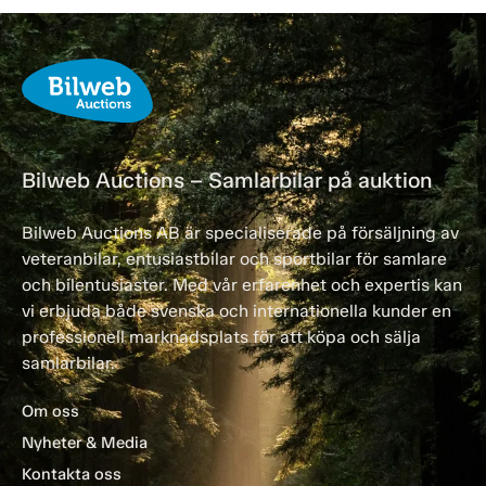
Bilweb Auctions – Samlarbilar på auktion
Bilweb Auctions AB är specialiserade på försäljning av
veteranbilar, entusiastbilar och sportbilar för samlare
och bilentusiaster. Med vår erfarenhet och expertis kan
vi erbjuda både svenska och internationella kunder en
professionell marknadsplats för att köpa och sälja
samlarbilar.
Om oss
Nyheter & Media
Kontakta oss