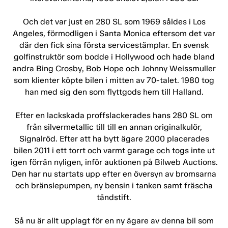
Och det var just en 280 SL som 1969 såldes i Los
Angeles, förmodligen i Santa Monica eftersom det var
där den fick sina första servicestämplar. En svensk
golfinstruktör som bodde i Hollywood och hade bland
andra Bing Crosby, Bob Hope och Johnny Weissmuller
som klienter köpte bilen i mitten av 70-talet. 1980 tog
han med sig den som flyttgods hem till Halland.
Efter en lackskada proffslackerades hans 280 SL om
från silvermetallic till till en annan originalkulör,
Signalröd. Efter att ha bytt ägare 2000 placerades
bilen 2011 i ett torrt och varmt garage och togs inte ut
igen förrän nyligen, inför auktionen på Bilweb Auctions.
Den har nu startats upp efter en översyn av bromsarna
och bränslepumpen, ny bensin i tanken samt fräscha
tändstift.
Så nu är allt upplagt för en ny ägare av denna bil som