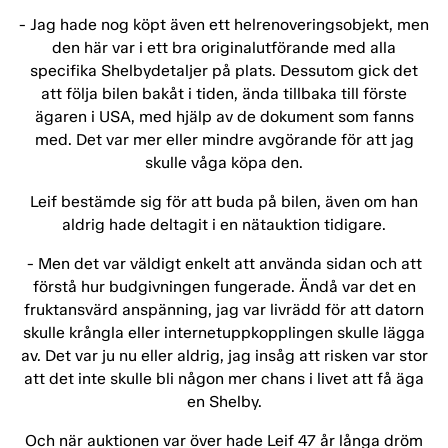
- Jag hade nog köpt även ett helrenoveringsobjekt, men
den här var i ett bra originalutförande med alla
specifika Shelbydetaljer på plats. Dessutom gick det
att följa bilen bakåt i tiden, ända tillbaka till förste
ägaren i USA, med hjälp av de dokument som fanns
med. Det var mer eller mindre avgörande för att jag
skulle våga köpa den.
Leif bestämde sig för att buda på bilen, även om han
aldrig hade deltagit i en nätauktion tidigare.
- Men det var väldigt enkelt att använda sidan och att
förstå hur budgivningen fungerade. Ändå var det en
fruktansvärd anspänning, jag var livrädd för att datorn
skulle krångla eller internetuppkopplingen skulle lägga
av. Det var ju nu eller aldrig, jag insåg att risken var stor
att det inte skulle bli någon mer chans i livet att få äga
en Shelby.
Och när auktionen var över hade Leif 47 år långa dröm