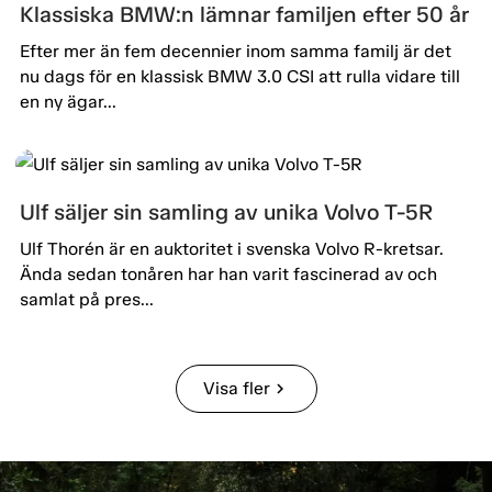
Klassiska BMW:n lämnar familjen efter 50 år
Efter mer än fem decennier inom samma familj är det
nu dags för en klassisk BMW 3.0 CSI att rulla vidare till
en ny ägar...
Ulf säljer sin samling av unika Volvo T-5R
Ulf Thorén är en auktoritet i svenska Volvo R-kretsar.
Ända sedan tonåren har han varit fascinerad av och
samlat på pres...
Visa fler
chevron_right