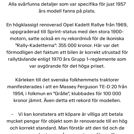
Alla svårfunna detaljer som var specifika för just 1957
års modell fanns på plats.
En högklassigt renoverad Opel Kadett Rallye från 1969,
uppgraderad till Sprint-status med den stora 1900-
motorn, satte också en ny rekordnivå för de ikoniska
”Rally-Kadetterna”: 355 000 kronor. Här var det
förmodligen det faktum att bilen är korrekt utrustad för
rallytävlande enligt 1970 års Grupp 1-reglemente som
var avgörande för det höga priset.
Kärleken till det svenska folkhemmets traktorer
manifesterades i att en Massey Ferguson TE-D 20 från
1954, i folkmun en ”Grålle”, klubbades för 100 000
kronor jämnt. Även detta ett rekord för modellen.
- Vi kan konstatera att köpare är villiga att betala
mycket pengar för objekt som är renoverade till en hög
och korrekt standard. Man förstår att den tid och de