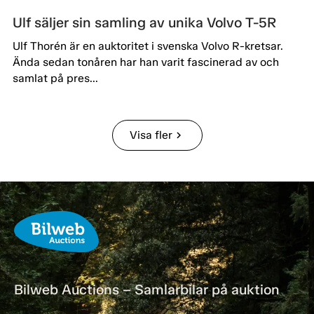
Ulf säljer sin samling av unika Volvo T-5R
Ulf Thorén är en auktoritet i svenska Volvo R-kretsar.
Ända sedan tonåren har han varit fascinerad av och
samlat på pres...
Visa fler
chevron_right
Bilweb Auctions – Samlarbilar på auktion