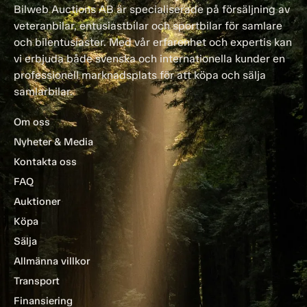
Bilweb Auctions AB är specialiserade på försäljning av
veteranbilar, entusiastbilar och sportbilar för samlare
och bilentusiaster. Med vår erfarenhet och expertis kan
vi erbjuda både svenska och internationella kunder en
professionell marknadsplats för att köpa och sälja
samlarbilar.
Om oss
Nyheter & Media
Kontakta oss
FAQ
Auktioner
Köpa
Sälja
Allmänna villkor
Transport
Finansiering