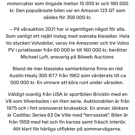
motorcyklar som tingade mellan 15 000 kr och 180 000
kr. Den populäraste bilen var en Amazon 123 GT som
såldes för 358 000 kr.
– På vårauktion 2021 har vi egentligen något för alla.
Som vanligt ett rejält inslag med svenska klassiker. Hela
tio stycken Volvobilar, varav tre Amazoner och tre Volvo
PV i prisklasser från 60 000 kr till 160 000 kr, berättar
Michael Luft, ansvarig på Bilweb Auctions
Bland de mer klassiska samlarbilarna finns en röd
Austin Healy 300 BT7 från 1962 som värderats till ca
500 000 kr. En vinnare att köra runt under vårsolen.
Väldigt ovanlig från USA är sportbilen Bricklin med en
V8 som tillverkades i en liten serie. Auktionsbilen är från
1975 och i fint orenoverat bruksskick. En annan Jänkare
är Cadillac Series 63 De Ville med ”terrasstak”. Bilen är
från 1959 med hel och fin kaross samt fräsch interiör.
Allt klart för härliga utflykter på sommarvägarna.