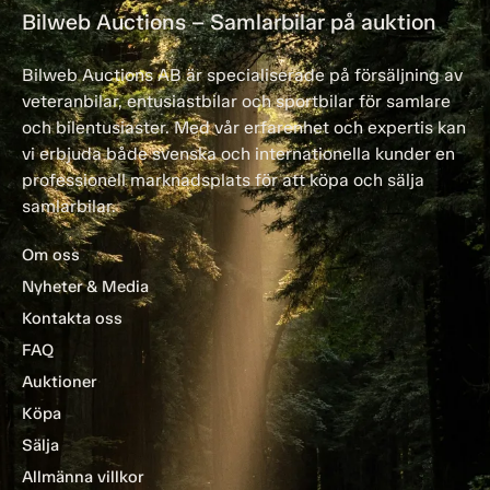
Bilweb Auctions – Samlarbilar på auktion
Bilweb Auctions AB är specialiserade på försäljning av
veteranbilar, entusiastbilar och sportbilar för samlare
och bilentusiaster. Med vår erfarenhet och expertis kan
vi erbjuda både svenska och internationella kunder en
professionell marknadsplats för att köpa och sälja
samlarbilar.
Om oss
Nyheter & Media
Kontakta oss
FAQ
Auktioner
Köpa
Sälja
Allmänna villkor