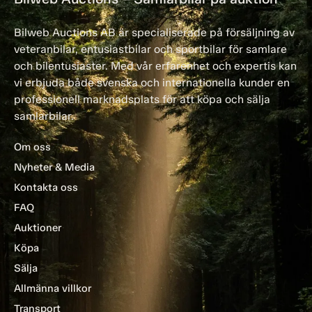
Bilweb Auctions AB är specialiserade på försäljning av
veteranbilar, entusiastbilar och sportbilar för samlare
och bilentusiaster. Med vår erfarenhet och expertis kan
vi erbjuda både svenska och internationella kunder en
professionell marknadsplats för att köpa och sälja
samlarbilar.
Om oss
Nyheter & Media
Kontakta oss
FAQ
Auktioner
Köpa
Sälja
Allmänna villkor
Transport