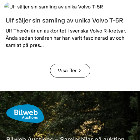
Ulf säljer sin samling av unika Volvo T-5R
Ulf Thorén är en auktoritet i svenska Volvo R-kretsar.
Ända sedan tonåren har han varit fascinerad av och
samlat på pres...
Visa fler
chevron_right
Bilweb Auctions – Samlarbilar på auktion