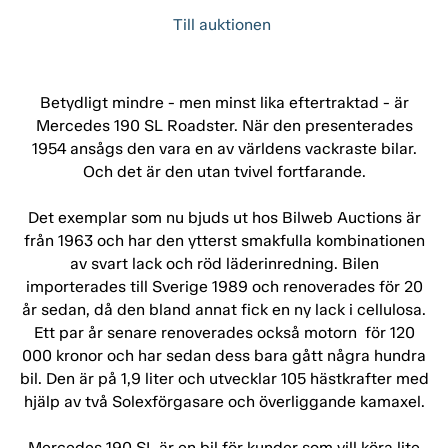
Till auktionen
Betydligt mindre - men minst lika eftertraktad - är
Mercedes 190 SL Roadster. När den presenterades
1954 ansågs den vara en av världens vackraste bilar.
Och det är den utan tvivel fortfarande.
Det exemplar som nu bjuds ut hos Bilweb Auctions är
från 1963 och har den ytterst smakfulla kombinationen
av svart lack och röd läderinredning. Bilen
importerades till Sverige 1989 och renoverades för 20
år sedan, då den bland annat fick en ny lack i cellulosa.
Ett par år senare renoverades också motorn för 120
000 kronor och har sedan dess bara gått några hundra
bil. Den är på 1,9 liter och utvecklar 105 hästkrafter med
hjälp av två Solexförgasare och överliggande kamaxel.
Mercedes 190 SL är en bil för kunder som vill köra lite