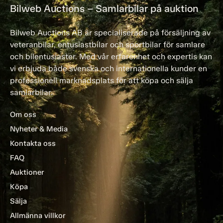
Bilweb Auctions – Samlarbilar på auktion
Bilweb Auctions AB är specialiserade på försäljning av
veteranbilar, entusiastbilar och sportbilar för samlare
och bilentusiaster. Med vår erfarenhet och expertis kan
vi erbjuda både svenska och internationella kunder en
professionell marknadsplats för att köpa och sälja
samlarbilar.
Om oss
Nyheter & Media
Kontakta oss
FAQ
Auktioner
Köpa
Sälja
Allmänna villkor