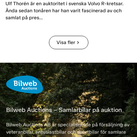
Ulf Thorén är en auktoritet i svenska Volvo R-kretsar.
Ända sedan tonåren har han varit fascinerad av och
samlat på pres...
Visa fler
chevron_right
Bilweb Auctions – Samlarbilar på auktion
Bilweb Auctions AB är specialiserade på försäljning av
veteranbilar, entusiastbilar och sportbilar för samlare