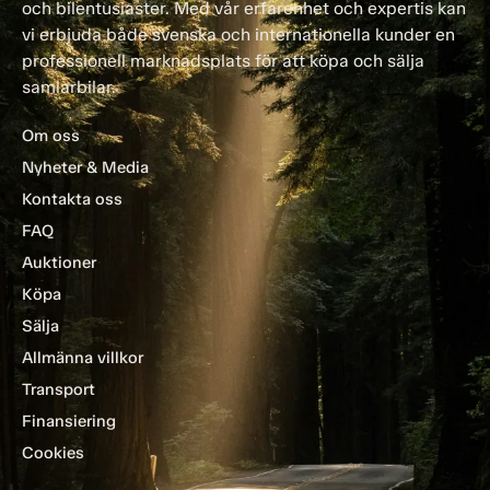
och bilentusiaster. Med vår erfarenhet och expertis kan
vi erbjuda både svenska och internationella kunder en
professionell marknadsplats för att köpa och sälja
samlarbilar.
Om oss
Nyheter & Media
Kontakta oss
FAQ
Auktioner
Köpa
Sälja
Allmänna villkor
Transport
Finansiering
Cookies