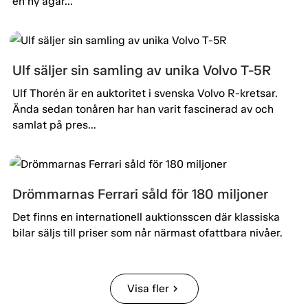
en ny ägar...
Ulf säljer sin samling av unika Volvo T-5R
Ulf Thorén är en auktoritet i svenska Volvo R-kretsar.
Ända sedan tonåren har han varit fascinerad av och
samlat på pres...
Drömmarnas Ferrari såld för 180 miljoner
Det finns en internationell auktionsscen där klassiska
bilar säljs till priser som når närmast ofattbara nivåer.
Visa fler
chevron_right