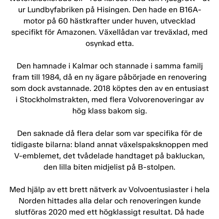
ur Lundbyfabriken på Hisingen. Den hade en B16A-
motor på 60 hästkrafter under huven, utvecklad
specifikt för Amazonen. Växellådan var treväxlad, med
osynkad etta.
Den hamnade i Kalmar och stannade i samma familj
fram till 1984, då en ny ägare påbörjade en renovering
som dock avstannade. 2018 köptes den av en entusiast
i Stockholmstrakten, med flera Volvorenoveringar av
hög klass bakom sig.
Den saknade då flera delar som var specifika för de
tidigaste bilarna: bland annat växelspaksknoppen med
V-emblemet, det tvådelade handtaget på bakluckan,
den lilla biten midjelist på B-stolpen.
Med hjälp av ett brett nätverk av Volvoentusiaster i hela
Norden hittades alla delar och renoveringen kunde
slutföras 2020 med ett högklassigt resultat. Då hade