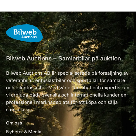
Bilweb Auctions – Samlarbilar på auktion
Bilweb Auctions AB är specialiserade på försäljning av
veteranbilar, entusiastbilar och sportbilar för samlare
och bilentusiaster. Med vår erfarenhet och expertis kan
vi erbjuda både svenska och internationella kunder en
professionell marknadsplats för att köpa och sälja
samlarbilar.
Om oss
Nyheter & Media