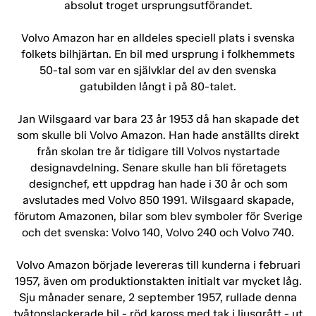
absolut troget ursprungsutförandet.
Volvo Amazon har en alldeles speciell plats i svenska
folkets bilhjärtan. En bil med ursprung i folkhemmets
50-tal som var en självklar del av den svenska
gatubilden långt i på 80-talet.
Jan Wilsgaard var bara 23 år 1953 då han skapade det
som skulle bli Volvo Amazon. Han hade anställts direkt
från skolan tre år tidigare till Volvos nystartade
designavdelning. Senare skulle han bli företagets
designchef, ett uppdrag han hade i 30 år och som
avslutades med Volvo 850 1991. Wilsgaard skapade,
förutom Amazonen, bilar som blev symboler för Sverige
och det svenska: Volvo 140, Volvo 240 och Volvo 740.
Volvo Amazon började levereras till kunderna i februari
1957, även om produktionstakten initialt var mycket låg.
Sju månader senare, 2 september 1957, rullade denna
tvåtonslackerade bil - röd kaross med tak i ljusgrått - ut