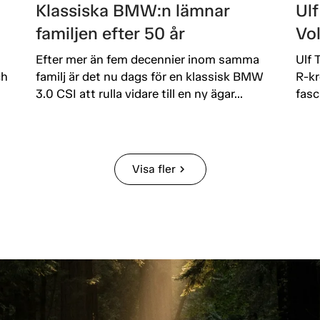
Klassiska BMW:n lämnar
Ulf
familjen efter 50 år
Vo
Efter mer än fem decennier inom samma
Ulf 
ch
familj är det nu dags för en klassisk BMW
R-kr
3.0 CSI att rulla vidare till en ny ägar...
fasc
Visa fler
chevron_right