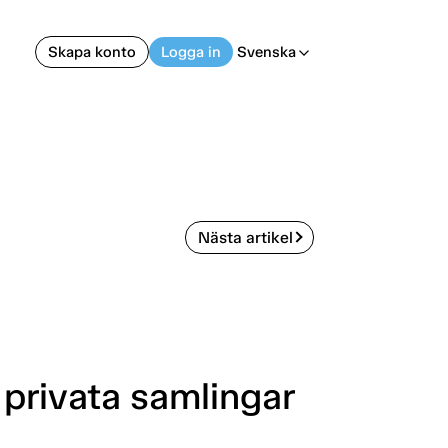
Skapa konto
Logga in
Svenska
arrow_back_ios
Nästa artikel
 privata samlingar