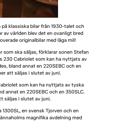
på klassiska bilar från 1930-talet och
ar av världen blev det en ovanligt bred
erade originalbilar med låga mil!
r som ska säljas, förklarar sonen Stefan
es 230 Cabriolet som kan ha nyttjats av
edes, bland annat en 220SEBC och en
tt säljas i slutet av juni.
Cabriolet som kan ha nyttjats av tyska
land annat en 220SEBC och en 350SLC.
äljas i slutet av juni.
da 1300SL, en svensk Tjorven och en
Jännaholms magnifika avdelning med