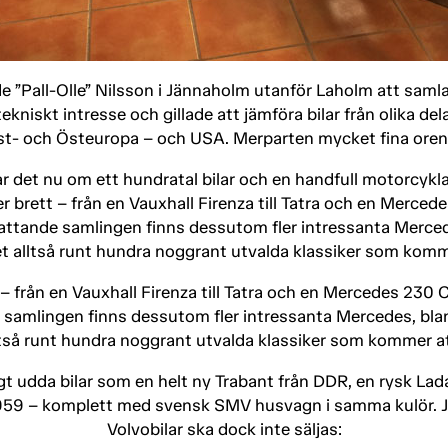
 ”Pall-Olle” Nilsson i Jännaholm utanför Laholm att samla 
kniskt intresse och gillade att jämföra bilar från olika del
t- och Östeuropa – och USA. Merparten mycket fina orenov
ar det nu om ett hundratal bilar och en handfull motorcykla
 brett – från en Vauxhall Firenza till Tatra och en Merced
attande samlingen finns dessutom fler intressanta Merc
alltså runt hundra noggrant utvalda klassiker som kommer a
 från en Vauxhall Firenza till Tatra och en Mercedes 230 
 samlingen finns dessutom fler intressanta Mercedes, b
så runt hundra noggrant utvalda klassiker som kommer att s
igt udda bilar som en helt ny Trabant från DDR, en rysk La
959 – komplett med svensk SMV husvagn i samma kulör. 
Volvobilar ska dock inte säljas: