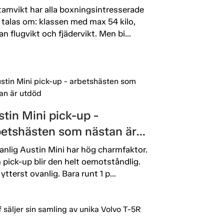
amvikt har alla boxningsintresserade
 talas om: klassen med max 54 kilo,
an flugvikt och fjädervikt. Men bi...
tin Mini pick-up -
betshästen som nästan är
död
anlig Austin Mini har hög charmfaktor.
pick-up blir den helt oemotståndlig.
ytterst ovanlig. Bara runt 1 p...