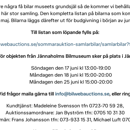
re några få bilar museets grundsjäl så de kommer vi behål
å här stor samling. Den kompletta listan på bilarna som k
aj. Bilarna läggs därefter ut för budgivning i början av ju
Till listan som löpande fylls på:
ilwebauctions.se/sommarauktion-samlarbilar/samlarbilar?f
för objekten från Jännaholms Bilmuseum sker på plats i J
Söndagen den 17 juni kl 13:00-19:00
Måndagen den 18 juni kl 15:00-20:00
Måndagen den 25 juni kl 15:00-20:00
Vid frågor maila gärna till
info@bilwebauctions.se
, eller rin
Kundtjänst: Madeleine Svensson tfn 0723-70 59 28,
Auktionssamordnare: Jan Byström tfn: 0705 10 31 30
män: Frans Johansson tfn: 073-933 15 31, Michael Luft 070