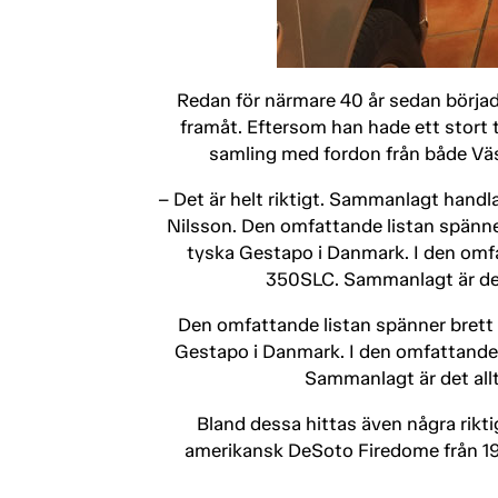
Redan för närmare 40 år sedan började
framåt. Eftersom han hade ett stort te
samling med fordon från både Väs
– Det är helt riktigt. Sammanlagt handl
Nilsson. Den omfattande listan spänner
tyska Gestapo i Danmark. I den omf
350SLC. Sammanlagt är det 
Den omfattande listan spänner brett –
Gestapo i Danmark. I den omfattande
Sammanlagt är det allt
Bland dessa hittas även några rikt
amerikansk DeSoto Firedome från 1