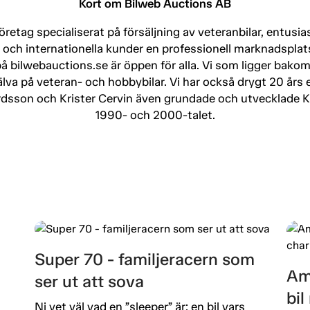
Kort om Bilweb Auctions AB
retag specialiserat på försäljning av veteranbilar, entusias
a och internationella kunder en professionell marknadsplats 
på bilwebauctions.se är öppen för alla. Vi som ligger bak
själva på veteran- och hobbybilar. Vi har också drygt 20 år
ardsson och Krister Cervin även grundade och utvecklade
1990- och 2000-talet.
Super 70 - familjeracern som
Am
ser ut att sova
bi
Ni vet väl vad en ”sleeper” är: en bil vars