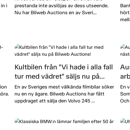
in i
prestanda inte avslöjas av dess utseende.
Bant
Nu har Bilweb Auctions en av Sveri...
hört
mell
Kultbilen från "Vi hade i alla fall
Aus
tur med vädret" säljs nu på
ar
Bilweb Auctions!
ut
ion
En av Sveriges mest välkända filmbilar söker
En v
öra.
nu en ny ägare. Bilweb Auctions har fått
Som 
uppdraget att sälja den Volvo 245 ...
Och 