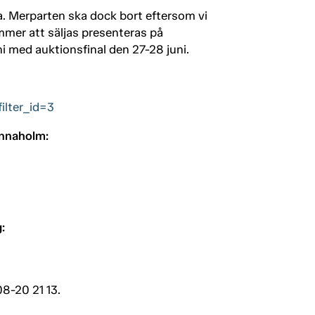
la. Merparten ska dock bort eftersom vi
ommer att säljas presenteras på
ni med auktionsfinal den 27-28 juni.
ilter_id=3
ännaholm:
g:
8-20 21 13.