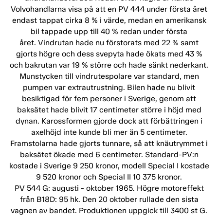
Volvohandlarna visa på att en PV 444 under första året
endast tappat cirka 8 % i värde, medan en amerikansk
bil tappade upp till 40 % redan under första
året. Vindrutan hade nu förstorats med 22 % samt
gjorts högre och dess svepyta hade ökats med 43 %
och bakrutan var 19 % större och hade sänkt nederkant.
Munstycken till vindrutespolare var standard, men
pumpen var extrautrustning. Bilen hade nu blivit
besiktigad för fem personer i Sverige, genom att
baksätet hade blivit 17 centimeter större i höjd med
dynan. Karossformen gjorde dock att förbättringen i
axelhöjd inte kunde bli mer än 5 centimeter.
Framstolarna hade gjorts tunnare, så att knäutrymmet i
baksätet ökade med 6 centimeter. Standard-PV:n
kostade i Sverige 9 250 kronor, modell Special I kostade
9 520 kronor och Special II 10 375 kronor.
PV 544 G: augusti - oktober 1965. Högre motoreffekt
från B18D: 95 hk. Den 20 oktober rullade den sista
vagnen av bandet. Produktionen uppgick till 3400 st G.