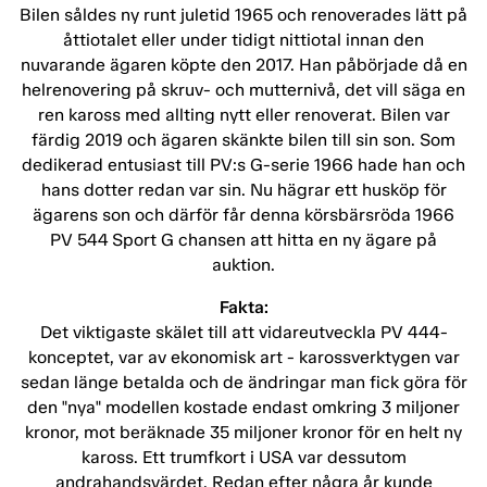
Bilen såldes ny runt juletid 1965 och renoverades lätt på
åttiotalet eller under tidigt nittiotal innan den
nuvarande ägaren köpte den 2017. Han påbörjade då en
helrenovering på skruv- och mutternivå, det vill säga en
ren kaross med allting nytt eller renoverat. Bilen var
färdig 2019 och ägaren skänkte bilen till sin son. Som
dedikerad entusiast till PV:s G-serie 1966 hade han och
hans dotter redan var sin. Nu hägrar ett husköp för
ägarens son och därför får denna körsbärsröda 1966
PV 544 Sport G chansen att hitta en ny ägare på
auktion.
Fakta:
Det viktigaste skälet till att vidareutveckla PV 444-
konceptet, var av ekonomisk art - karossverktygen var
sedan länge betalda och de ändringar man fick göra för
den "nya" modellen kostade endast omkring 3 miljoner
kronor, mot beräknade 35 miljoner kronor för en helt ny
kaross. Ett trumfkort i USA var dessutom
andrahandsvärdet. Redan efter några år kunde