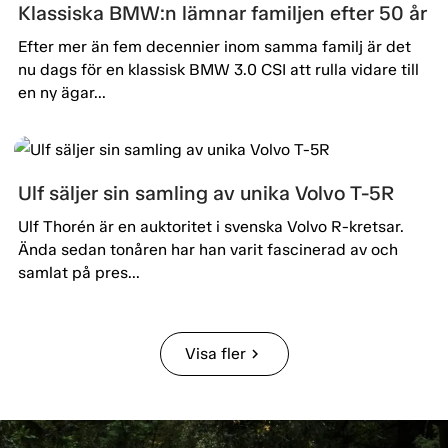
Klassiska BMW:n lämnar familjen efter 50 år
Efter mer än fem decennier inom samma familj är det
nu dags för en klassisk BMW 3.0 CSI att rulla vidare till
en ny ägar...
Ulf säljer sin samling av unika Volvo T-5R
Ulf Thorén är en auktoritet i svenska Volvo R-kretsar.
Ända sedan tonåren har han varit fascinerad av och
samlat på pres...
Visa fler
chevron_right