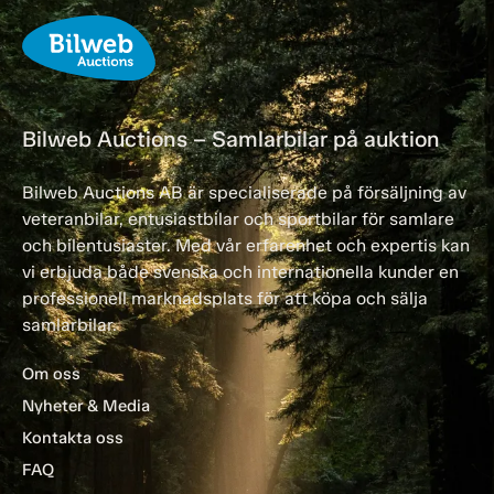
Bilweb Auctions – Samlarbilar på auktion
Bilweb Auctions AB är specialiserade på försäljning av
veteranbilar, entusiastbilar och sportbilar för samlare
och bilentusiaster. Med vår erfarenhet och expertis kan
vi erbjuda både svenska och internationella kunder en
professionell marknadsplats för att köpa och sälja
samlarbilar.
Om oss
Nyheter & Media
Kontakta oss
FAQ