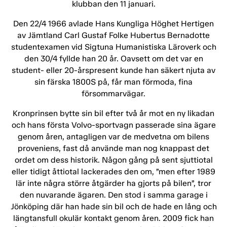
klubban den 11 januari.
Den 22/4 1966 avlade Hans Kungliga Höghet Hertigen
av Jämtland Carl Gustaf Folke Hubertus Bernadotte
studentexamen vid Sigtuna Humanistiska Läroverk och
den 30/4 fyllde han 20 år. Oavsett om det var en
student- eller 20-årspresent kunde han säkert njuta av
sin färska 1800S på, får man förmoda, fina
försommarvägar.
Kronprinsen bytte sin bil efter två år mot en ny likadan
och hans första Volvo-sportvagn passerade sina ägare
genom åren, antagligen var de medvetna om bilens
proveniens, fast då använde man nog knappast det
ordet om dess historik. Någon gång på sent sjuttiotal
eller tidigt åttiotal lackerades den om, ”men efter 1989
lär inte några större åtgärder ha gjorts på bilen”, tror
den nuvarande ägaren. Den stod i samma garage i
Jönköping där han hade sin bil och de hade en lång och
längtansfull okulär kontakt genom åren. 2009 fick han