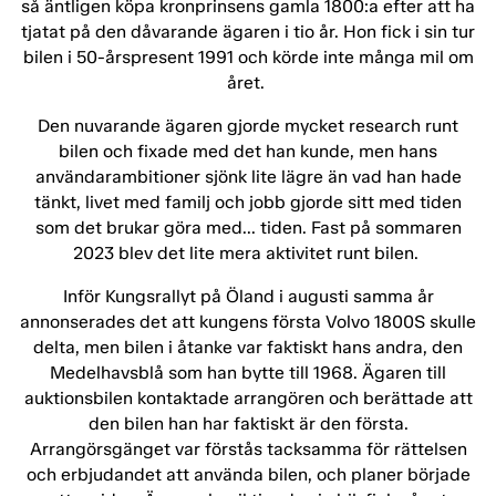
så äntligen köpa kronprinsens gamla 1800:a efter att ha
tjatat på den dåvarande ägaren i tio år. Hon fick i sin tur
bilen i 50-årspresent 1991 och körde inte många mil om
året.
Den nuvarande ägaren gjorde mycket research runt
bilen och fixade med det han kunde, men hans
användarambitioner sjönk lite lägre än vad han hade
tänkt, livet med familj och jobb gjorde sitt med tiden
som det brukar göra med... tiden. Fast på sommaren
2023 blev det lite mera aktivitet runt bilen.
Inför Kungsrallyt på Öland i augusti samma år
annonserades det att kungens första Volvo 1800S skulle
delta, men bilen i åtanke var faktiskt hans andra, den
Medelhavsblå som han bytte till 1968. Ägaren till
auktionsbilen kontaktade arrangören och berättade att
den bilen han har faktiskt är den första.
Arrangörsgänget var förstås tacksamma för rättelsen
och erbjudandet att använda bilen, och planer började