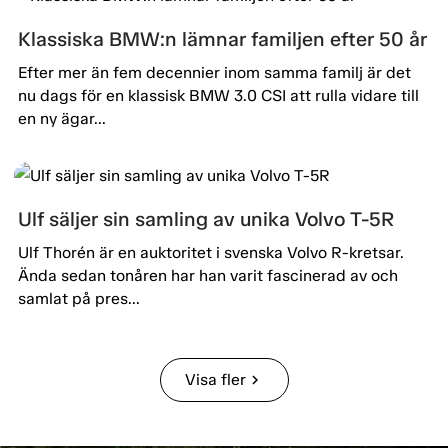
Klassiska BMW:n lämnar familjen efter 50 år
Efter mer än fem decennier inom samma familj är det
nu dags för en klassisk BMW 3.0 CSI att rulla vidare till
en ny ägar...
Ulf säljer sin samling av unika Volvo T-5R
Ulf Thorén är en auktoritet i svenska Volvo R-kretsar.
Ända sedan tonåren har han varit fascinerad av och
samlat på pres...
Visa fler
chevron_right