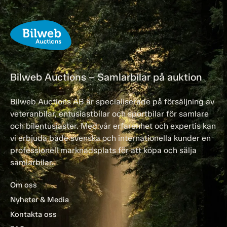
Bilweb Auctions – Samlarbilar på auktion
Bilweb Auctions AB är specialiserade på försäljning av
veteranbilar, entusiastbilar och sportbilar för samlare
och bilentusiaster. Med vår erfarenhet och expertis kan
vi erbjuda både svenska och internationella kunder en
professionell marknadsplats för att köpa och sälja
samlarbilar.
Om oss
Nyheter & Media
Kontakta oss