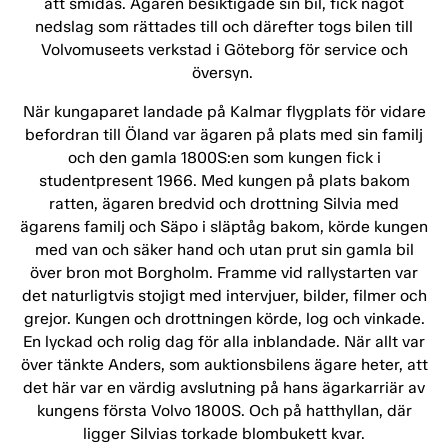
att smidas. Ägaren besiktigade sin bil, fick något
nedslag som rättades till och därefter togs bilen till
Volvomuseets verkstad i Göteborg för service och
översyn.
När kungaparet landade på Kalmar flygplats för vidare
befordran till Öland var ägaren på plats med sin familj
och den gamla 1800S:en som kungen fick i
studentpresent 1966. Med kungen på plats bakom
ratten, ägaren bredvid och drottning Silvia med
ägarens familj och Säpo i släptåg bakom, körde kungen
med van och säker hand och utan prut sin gamla bil
över bron mot Borgholm. Framme vid rallystarten var
det naturligtvis stojigt med intervjuer, bilder, filmer och
grejor. Kungen och drottningen körde, log och vinkade.
En lyckad och rolig dag för alla inblandade. När allt var
över tänkte Anders, som auktionsbilens ägare heter, att
det här var en värdig avslutning på hans ägarkarriär av
kungens första Volvo 1800S. Och på hatthyllan, där
ligger Silvias torkade blombukett kvar.