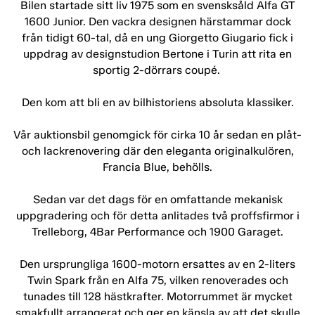
Bilen startade sitt liv 1975 som en svensksåld Alfa GT
1600 Junior. Den vackra designen härstammar dock
från tidigt 60-tal, då en ung Giorgetto Giugario fick i
uppdrag av designstudion Bertone i Turin att rita en
sportig 2-dörrars coupé.
Den kom att bli en av bilhistoriens absoluta klassiker.
Vår auktionsbil genomgick för cirka 10 år sedan en plåt-
och lackrenovering där den eleganta originalkulören,
Francia Blue, behölls.
Sedan var det dags för en omfattande mekanisk
uppgradering och för detta anlitades två proffsfirmor i
Trelleborg, 4Bar Performance och 1900 Garaget.
Den ursprungliga 1600-motorn ersattes av en 2-liters
Twin Spark från en Alfa 75, vilken renoverades och
tunades till 128 hästkrafter. Motorrummet är mycket
smakfullt arrangerat och ger en känsla av att det skulle