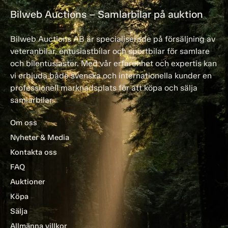
Bilweb Auctions – Samlarbilar på auktion
Bilweb Auctions AB är specialiserade på försäljning av
veteranbilar, entusiastbilar och sportbilar för samlare
och bilentusiaster. Med vår erfarenhet och expertis kan
vi erbjuda både svenska och internationella kunder en
professionell marknadsplats för att köpa och sälja
samlarbilar.
Om oss
Nyheter & Media
Kontakta oss
FAQ
Auktioner
Köpa
Sälja
Allmänna villkor