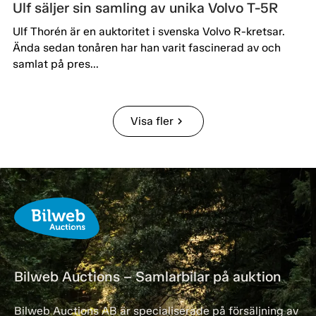
Ulf säljer sin samling av unika Volvo T-5R
Ulf Thorén är en auktoritet i svenska Volvo R-kretsar.
Ända sedan tonåren har han varit fascinerad av och
samlat på pres...
Visa fler
chevron_right
Bilweb Auctions – Samlarbilar på auktion
Bilweb Auctions AB är specialiserade på försäljning av