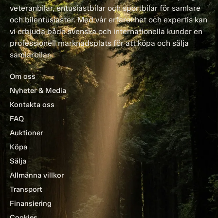
veteranbilar, entusiastbilar och sportbilar för samlare
och bilentusiaster. Med vår erfarenhet och expertis kan
vi erbjuda både svenska och internationella kunder en
professionell marknadsplats för att köpa och sälja
samlarbilar.
Om oss
Nyheter & Media
Kontakta oss
FAQ
Auktioner
Köpa
Sälja
Allmänna villkor
Transport
Finansiering
Cookies