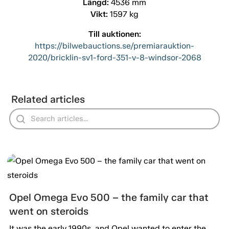
Längd:
4536 mm
Vikt:
1597 kg
Till auktionen:
https://bilwebauctions.se/premiarauktion-
2020/bricklin-sv1-ford-351-v-8-windsor-2068
Related articles
Opel Omega Evo 500 – the family car that
went on steroids
It was the early 1990s, and Opel wanted to enter the