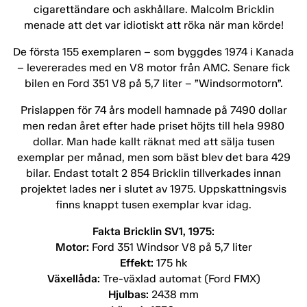
cigarettändare och askhållare. Malcolm Bricklin
menade att det var idiotiskt att röka när man körde!
De första 155 exemplaren – som byggdes 1974 i Kanada
– levererades med en V8 motor från AMC. Senare fick
bilen en Ford 351 V8 på 5,7 liter – ”Windsormotorn”.
Prislappen för 74 års modell hamnade på 7490 dollar
men redan året efter hade priset höjts till hela 9980
dollar. Man hade kallt räknat med att sälja tusen
exemplar per månad, men som bäst blev det bara 429
bilar. Endast totalt 2 854 Bricklin tillverkades innan
projektet lades ner i slutet av 1975. Uppskattningsvis
finns knappt tusen exemplar kvar idag.
Fakta Bricklin SV1, 1975:
Motor:
Ford 351 Windsor V8 på 5,7 liter
Effekt:
175 hk
Växellåda:
Tre-växlad automat (Ford FMX)
Hjulbas:
2438 mm