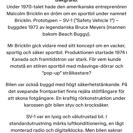
Under 1970-talet hade den amerikanske entreprenören
Malcolm Bricklin en dröm om en sportbil under namnet
Bricklin. Prototypen – SV-1 (”Safety Vehicle 1”) –
byggdes 1972 av legendariska Bruce Meyers (mannen
bakom Beach Buggy).
Mr Bricklin gick vidare med sitt koncept om en vacker,
sportig och säker sportbil. Produktionen startade 1974 i
Kanada och framtidstron var stark. För vem kunde
motstå en stilren sportbil med måsvinge-dörrar och
”pop-up” strålkastare?
Bilen var också byggd med högt säkerhetstänkande. På
det svepande frontpartiet finns rejäla stötfångare för
att skona fotgängare. En kraftig rörkonstruktion under
karossen gör bilen styv och krocksäker.
SV-1 var en lyxig och välutrustad bil. I
standardutrustning märks luftkonditionering, en lågt
monterad radio och digitalklocka. Men bilen saknar