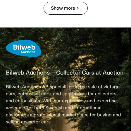
Show more
chevron_right
Bilweb Auctions – Collector Cars at Auction
Bilweb Auctions AB specializes in the sale of vintage
cars, enthusiast cars, and sports cars for collectors
and enthusiasts. With our experience and expertise,
we can offer both Swedish and international
customers a professional marketplace for buying and
selling collector cars.