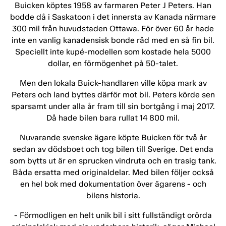
Buicken köptes 1958 av farmaren Peter J Peters. Han
bodde då i Saskatoon i det innersta av Kanada närmare
300 mil från huvudstaden Ottawa. För över 60 år hade
inte en vanlig kanadensisk bonde råd med en så fin bil.
Speciellt inte kupé-modellen som kostade hela 5000
dollar, en förmögenhet på 50-talet.
Men den lokala Buick-handlaren ville köpa mark av
Peters och land byttes därför mot bil. Peters körde sen
sparsamt under alla år fram till sin bortgång i maj 2017.
Då hade bilen bara rullat 14 800 mil.
Nuvarande svenske ägare köpte Buicken för två år
sedan av dödsboet och tog bilen till Sverige. Det enda
som bytts ut är en sprucken vindruta och en trasig tank.
Båda ersatta med originaldelar. Med bilen följer också
en hel bok med dokumentation över ägarens - och
bilens historia.
- Förmodligen en helt unik bil i sitt fullständigt orörda