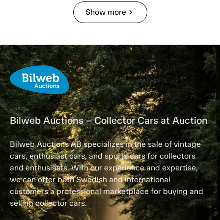
Show more
chevron_right
Bilweb Auctions – Collector Cars at Auction
Bilweb Auctions AB specializes in the sale of vintage
cars, enthusiast cars, and sports cars for collectors
and enthusiasts. With our experience and expertise,
we can offer both Swedish and international
customers a professional marketplace for buying and
selling collector cars.