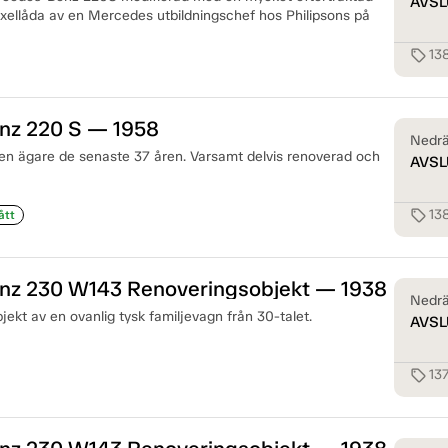
AVSL
ellåda av en Mercedes utbildningschef hos Philipsons på
13
sell
nz 220 S — 1958
Nedrä
n ägare de senaste 37 åren. Varsamt delvis renoverad och
AVSL
13
sell
ått
z 230 W143 Renoveringsobjekt — 1938
Nedrä
jekt av en ovanlig tysk familjevagn från 30-talet.
AVSL
13
sell