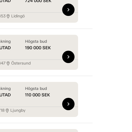
UTAD
724 000
SEK
chevron_right
853
Lidingö
location_on
kning
Högsta bud
UTAD
190 000
SEK
chevron_right
847
Östersund
location_on
kning
Högsta bud
UTAD
110 000
SEK
chevron_right
718
Ljungby
location_on