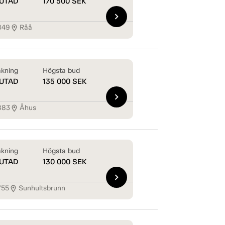
UTAD
170 500
SEK
chevron_right
849
Råå
location_on
kning
Högsta bud
UTAD
135 000
SEK
chevron_right
883
Åhus
location_on
kning
Högsta bud
UTAD
130 000
SEK
chevron_right
755
Sunhultsbrunn
location_on