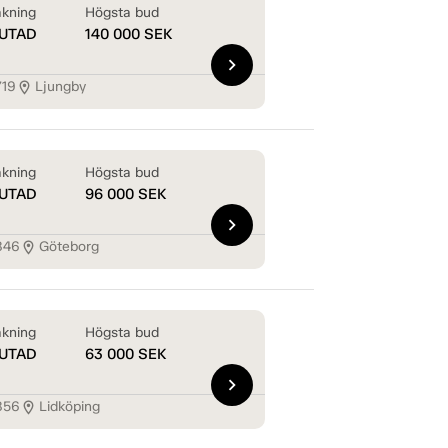
kning
Högsta bud
UTAD
140 000
SEK
chevron_right
719
Ljungby
location_on
kning
Högsta bud
UTAD
96 000
SEK
chevron_right
846
Göteborg
location_on
kning
Högsta bud
UTAD
63 000
SEK
chevron_right
856
Lidköping
location_on