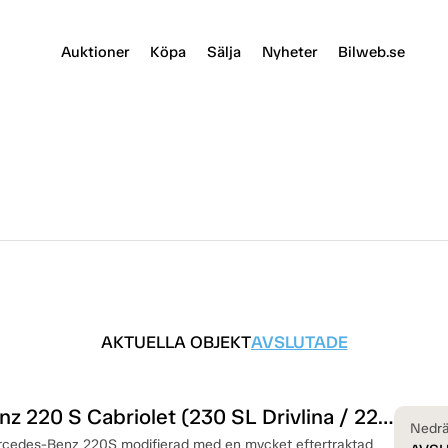
Auktioner
Köpa
Sälja
Nyheter
Bilweb.se
AKTUELLA OBJEKT
AVSLUTADE
Mercedes-Benz 220 S Cabriolet (230 SL Drivlina / 2281cc) — 1958
Nedrä
cedes-Benz 220S modifierad med en mycket eftertraktad