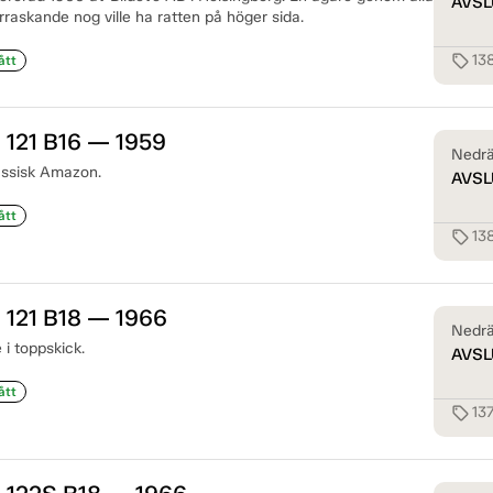
AVSL
raskande nog ville ha ratten på höger sida.
13
sell
ått
 121 B16 — 1959
Nedrä
assisk Amazon.
AVSL
ått
13
sell
 121 B18 — 1966
Nedrä
i toppskick.
AVSL
ått
13
sell