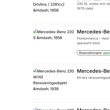
230 SL motor och väx
1970-talet.
Mercedes-Be
Pontonmerca - med e
sparsamt körd.
Reservationspris
uppn
Mercedes-Ben
Ett bra renoveringsob