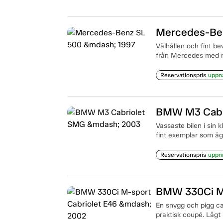
Mercedes-Be
Välhållen och fint be
från Mercedes med 
Reservationspris
uppn
BMW M3 Cabr
Vassaste bilen i sin k
fint exemplar som ä
Reservationspris
uppn
BMW 330Ci M-
En snygg och pigg ca
praktisk coupé. Lågt m