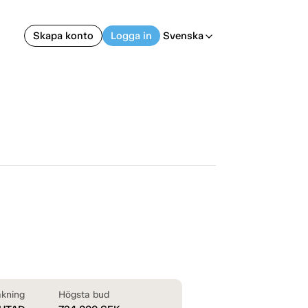
Skapa konto
Logga in
Svenska
arrow_back_ios
kning
Högsta bud