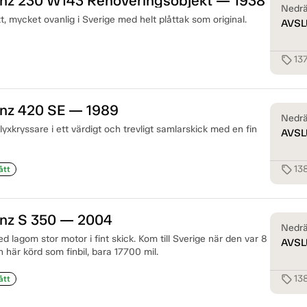
z 230 W143 Renoveringsobjekt — 1938
Nedrä
, mycket ovanlig i Sverige med helt plåttak som original.
AVSL
13
sell
nz 420 SE — 1989
Nedrä
xkryssare i ett värdigt och trevligt samlarskick med en fin
AVSL
13
sell
ått
nz S 350 — 2004
Nedrä
lagom stor motor i fint skick. Kom till Sverige när den var 8
AVSL
är körd som finbil, bara 17700 mil.
13
sell
ått