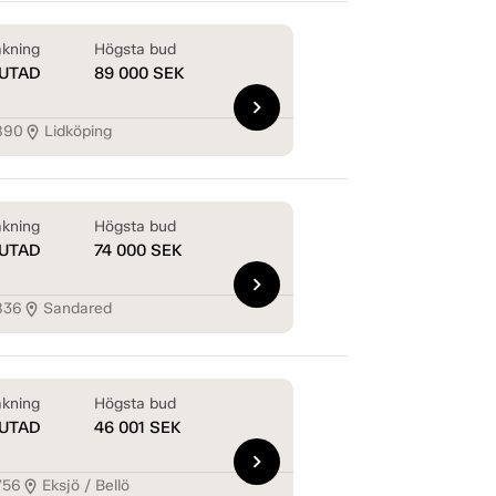
kning
Högsta bud
UTAD
89 000
SEK
chevron_right
890
Lidköping
location_on
kning
Högsta bud
UTAD
74 000
SEK
chevron_right
836
Sandared
location_on
kning
Högsta bud
UTAD
46 001
SEK
chevron_right
756
Eksjö / Bellö
location_on