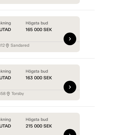
kning
Högsta bud
UTAD
165 000
SEK
chevron_right
812
Sandared
location_on
kning
Högsta bud
UTAD
163 000
SEK
chevron_right
458
Torsby
location_on
kning
Högsta bud
UTAD
215 000
SEK