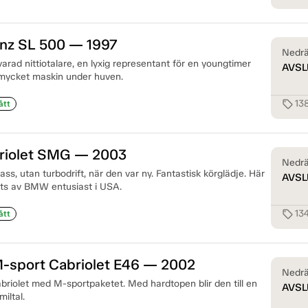
nz SL 500 — 1997
Nedrä
varad nittiotalare, en lyxig representant för en youngtimer
AVSL
mycket maskin under huven.
13
sell
ått
iolet SMG — 2003
Nedrä
lass, utan turbodrift, när den var ny. Fantastisk körglädje. Här
AVSL
gts av BMW entusiast i USA.
13
sell
ått
sport Cabriolet E46 — 2002
Nedrä
briolet med M-sportpaketet. Med hardtopen blir den till en
AVSL
iltal.