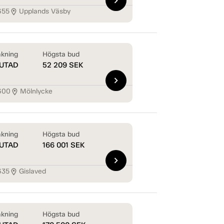
chevron_right
655
Upplands Väsby
location_on
kning
Högsta bud
UTAD
52 209
SEK
chevron_right
600
Mölnlycke
location_on
kning
Högsta bud
UTAD
166 001
SEK
chevron_right
635
Gislaved
location_on
kning
Högsta bud