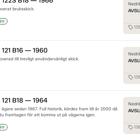
 122S B18 — 1966
Nedrä
verat bruksskick.
AVSL
ått
13
sell
 121 B16 — 1960
Nedrä
erad till trevligt användarvänligt skick.
AVSL
13
sell
 121 B18 — 1964
Nedrä
re sedan 1967. Full historik, kördes fram till år 2000 då
AVSL
Nu framtagen för att komma ut på vägarna igen.
13
sell
ått