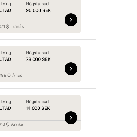
kning
Högsta bud
UTAD
95 000
SEK
chevron_right
871
Tranås
location_on
kning
Högsta bud
UTAD
78 000
SEK
chevron_right
899
Åhus
location_on
kning
Högsta bud
UTAD
14 000
SEK
chevron_right
818
Arvika
location_on