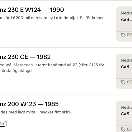
nz 230 E W124 — 1990
Nedrä
a körd 6200 mil och som ny i alla detaljer. Bil för kräsen
AVSL
13
sell
nz 230 CE — 1982
Nedrä
-coupé, Mercedes-internt benämnd W123 (eller C123 för
AVSL
första ägarlängd.
13
sell
nz 200 W123 — 1985
Nedrä
s med lågt miltal i mycket fint skick.
AVSL
ått
13
sell