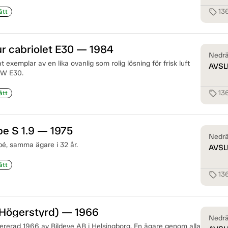
13
sell
ått
r cabriolet E30 — 1984
Nedrä
 exemplar av en lika ovanlig som rolig lösning för frisk luft
AVSL
MW E30.
13
sell
ått
e S 1.9 — 1975
Nedrä
é, samma ägare i 32 år.
AVSL
ått
13
sell
(Högerstyrd) — 1966
Nedrä
vererad 1966 av Bildeve AB i Helsingborg. En ägare genom alla