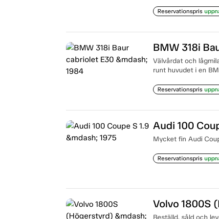
Reservationspris
uppn
BMW 318i Bau
Välvårdat och lågmilat
runt huvudet i en B
Reservationspris
uppn
Audi 100 Coup
Mycket fin Audi Coup
Reservationspris
uppn
Volvo 1800S 
Beställd, såld och le