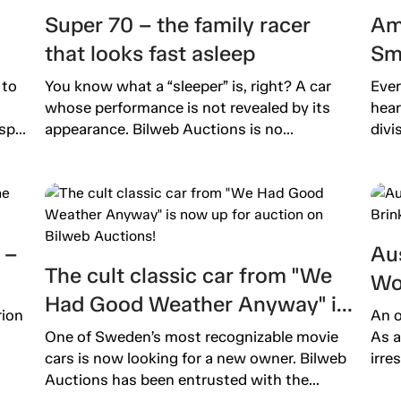
Super 70 – the family racer
Am
that looks fast asleep
Sm
 to
You know what a “sleeper” is, right? A car
Ever
whose performance is not revealed by its
hear
p...
appearance. Bilweb Auctions is no...
divi
 –
Aus
The cult classic car from "We
Wo
Had Good Weather Anyway" is
Ext
rion
An o
now up for auction on Bilweb
One of Sweden’s most recognizable movie
As a
Auctions!
cars is now looking for a new owner. Bilweb
irre
Auctions has been entrusted with the...