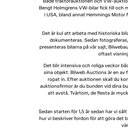
Både traktorauktionen och VW-auktionen
Bengt Holmgrens VW-bilar fick till och me
i USA, bland annat Hemmings Motor Ne
Det är kul att arbeta med historiska bi
dokumenteras. Sedan fotograferas, pr
presenteras bilarna på vår sajt, Bilweba
oftast visnin
Det blir intensiva och roliga veckor b
sina objekt. Bilweb Auctions är en av f
ropat in. Efter auktionen skall du 
auktionsfirmor är du bunden vid dina bu
att avstå. Tvärtom, de flesta är myc
Sedan starten för 1,5 år sedan har vi sål
hur vi beskriver fordon för att göra det 
vär