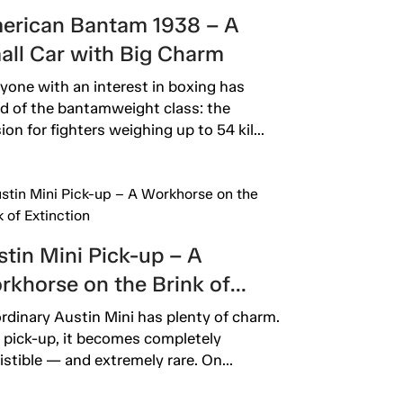
erican Bantam 1938 – A
all Car with Big Charm
yone with an interest in boxing has
d of the bantamweight class: the
sion for fighters weighing up to 54 kil...
tin Mini Pick-up – A
rkhorse on the Brink of
inction
rdinary Austin Mini has plenty of charm.
 pick-up, it becomes completely
sistible — and extremely rare. On...