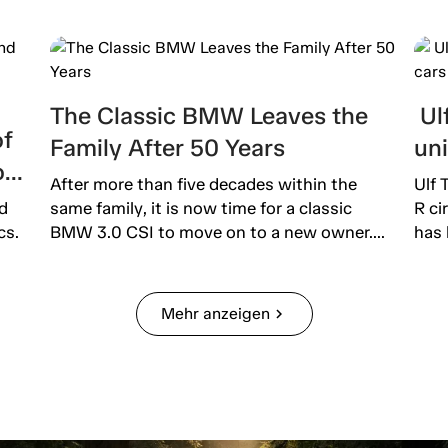
The Classic BMW Leaves the
Ulf
of
Family After 50 Years
un
o
After more than five decades within the
Ulf 
d
same family, it is now time for a classic
R ci
cs.
BMW 3.0 CSI to move on to a new owner....
has 
Mehr anzeigen
chevron_right