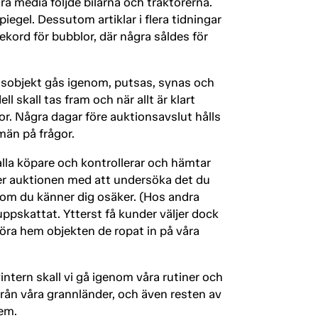
a media följde bilarna och traktorerna.
iegel. Dessutom artiklar i flera tidningar
ord för bubblor, där några såldes för
ionsobjekt gås igenom, putsas, synas och
 skall tas fram och när allt är klart
or. Några dagar före auktionsavslut hålls
män på frågor.
alla köpare och kontrollerar och hämtar
efter auktionen med att undersöka det du
 om du känner dig osäker. (Hos andra
ppskattat. Ytterst få kunder väljer dock
köra hem objekten de ropat in på våra
intern skall vi gå igenom våra rutiner och
 från våra grannländer, och även resten av
dem.