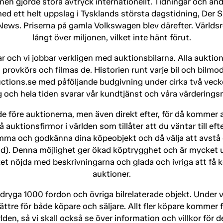
 gjorde stora avtryck internationellt. Tidningar och andr
d ett helt uppslag i Tysklands största dagstidning, Der Sp
ws. Priserna på gamla Volkswagen blev därefter. Världsrek
långt över miljonen, vilket inte hänt förut.
lar och vi jobbar verkligen med auktionsbilarna. Alla aukt
ovkörs och filmas de. Historien runt varje bil och bilmodell
uctions.se med påföljande budgivning under cirka två veck
g och hela tiden svarar vår kundtjänst och våra värderings
åde före auktionerna, men även direkt efter, för då kommer 
å auktionsfirmor i världen som tillåter att du väntar till 
komma och godkänna dina köpeobjekt och då välja att avstå
d). Denna möjlighet ger ökad köptrygghet och är mycket u
ket nöjda med beskrivningarna och glada och ivriga att få 
auktioner.
t dryga 1000 fordon och övriga bilrelaterade objekt. Under v
bättre för både köpare och säljare. Allt fler köpare kommer
lden, så vi skall också se över information och villkor för 