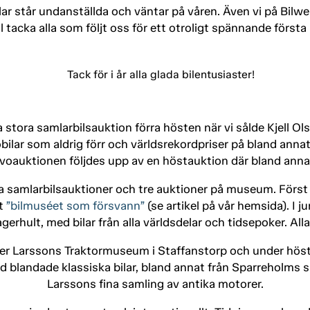
lar står undanställda och väntar på våren. Även vi på Bilweb
ll tacka alla som följt oss för ett otroligt spännande första 
stora samlarbilsauktion förra hösten när vi sålde Kjell O
obilar som aldrig förr och världsrekordpriser på bland ann
lvoauktionen följdes upp av en höstauktion där bland annat
a samlarbilsauktioner och tre auktioner på museum. Först 
at
”bilmuséet som försvann”
(se artikel på vår hemsida). I j
erhult, med bilar från alla världsdelar och tidsepoker. Alla
 Per Larssons Traktormuseum i Staffanstorp och under 
 blandade klassiska bilar, bland annat från Sparreholms s
Larssons fina samling av antika motorer.