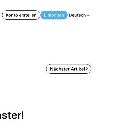
Konto erstellen
Einloggen
Deutsch
arrow_back_ios
Nächster Artikel
aster!