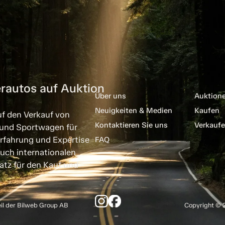
rautos auf Auktion
Über uns
Auktion
Neuigkeiten & Medien
Kaufen
uf den Verkauf von
Kontaktieren Sie uns
Verkauf
 und Sportwagen für
rfahrung und Expertise
FAQ
uch internationalen
atz für den Kauf und
eil der Bilweb Group AB
Copyright © 2