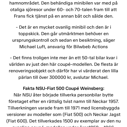
hamnområdet. Den behändiga minibilen var med på
otaliga sjöresor under 60- och 70-talen fram till att
Frans fick tjänst på en annan båt och sålde den.
- Det är en mycket ovanlig minibil och den är i
toppskick. Den går utmärktmen behöver en
ursprungskontroll och sedan en besiktning, säger
Michael Luft, ansvarig för Bilwbeb Actions
- Det finns troligen inte mer än ett 50-tal bilar kvar i
världen av just den här coupé-modellen. De flesta är
renoveringsobjekt och därför har vi värderat den lilla
pärlan till över 300000 kr, avslutar Michael.
Fakta NSU-Fiat 500 Coupé Weinsberg:
När NSU åter började tillverka personbilar bytte
företaget efter en rättslig tvist namn till Neckar 1957.
Tillverkningen varade fram till 1971 med licensbyggda
versioner av modeller som (Fiat 500) och Neckar Jagst
(Fiat 600). Det tillverkades 1500 av exemplar av den nu