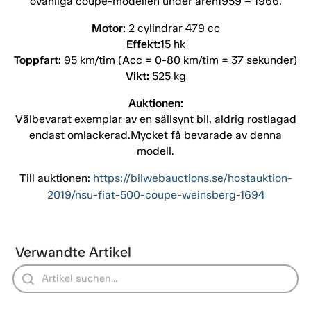
ovanliga coupé-modellen under åren1959 – 1966.
Motor:
2 cylindrar 479 cc
Effekt:
15 hk
Toppfart:
95 km/tim (Acc = 0-80 km/tim = 37 sekunder)
Vikt:
525 kg
Auktionen:
Välbevarat exemplar av en sällsynt bil, aldrig rostlagad
endast omlackerad.Mycket få bevarade av denna
modell.
Till auktionen:
https://bilwebauctions.se/hostauktion-
2019/nsu-fiat-500-coupe-weinsberg-1694
Verwandte Artikel