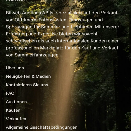
Bilweb Auctions AB ist spezialisiert auf den Verkauf
von Oldtimern, Enthusiasten-Fahrzeugen und
Sportwagen für Sammler und Liebhaber. Mit unserer
Erfahrung und Expertise bieten wir sowohl
schwedischen als auch internationalen Kunden einen
professionellen Marktplatz für den Kauf und Verkauf
von Sammlerfahrzeugen.
Über uns
Neuigkeiten & Medien
Kontaktieren Sie uns
FAQ
Auktionen
Kaufen
Verkaufen
Allgemeine Geschäftsbedingungen