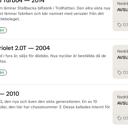
o Turbo4 — 2014
Nedrä
lämnar Stallbacka bilfabrik i Trollhättan. Den allra sista nya
AVSL
et lämnar fabriken och bär namnet med versaler från det
tiebolaget.
12
sell
ått
iolet 2.0T — 2004
Nedrä
ld i fyra år, säljs för dödsbo. Nya nycklar är beställda då de
AVSL
tas.
12
sell
ått
— 2010
Nedrä
, den nya och även den sista generationen. En av 10
AVSL
ilar, den här har chassinummer 3. Dessa kallades internt för
12
sell