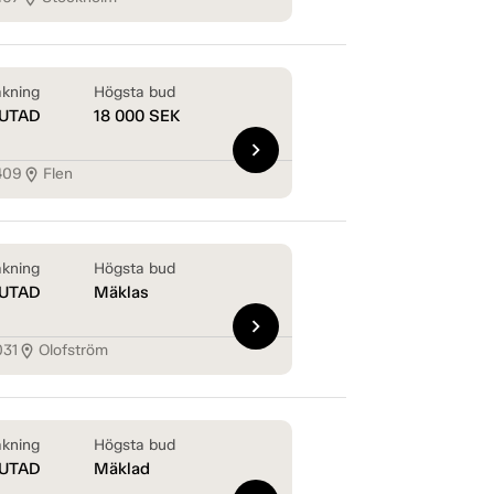
kning
Högsta bud
UTAD
18 000
SEK
chevron_right
409
Flen
location_on
kning
Högsta bud
UTAD
Mäklas
chevron_right
031
Olofström
location_on
kning
Högsta bud
UTAD
Mäklad