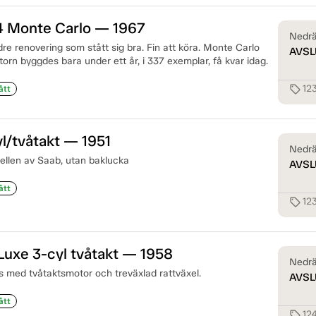
4 Monte Carlo — 1967
Nedrä
dre renovering som stått sig bra. Fin att köra. Monte Carlo
AVSL
rn byggdes bara under ett år, i 337 exemplar, få kvar idag.
12
sell
ått
l/tvåtakt — 1951
Nedrä
ellen av Saab, utan baklucka
AVSL
ått
12
sell
uxe 3-cyl tvåtakt — 1958
Nedrä
s med tvåtaktsmotor och treväxlad rattväxel.
AVSL
ått
12
sell