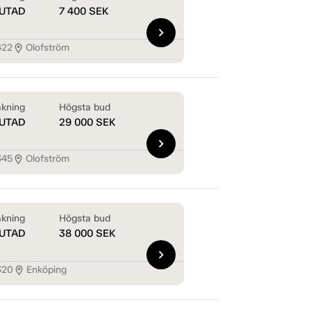
UTAD
7 400
SEK
chevron_right
422
Olofström
location_on
kning
Högsta bud
UTAD
29 000
SEK
chevron_right
345
Olofström
location_on
kning
Högsta bud
UTAD
38 000
SEK
chevron_right
320
Enköping
location_on