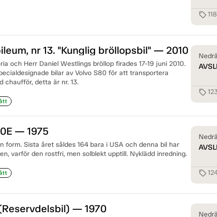
11
sell
leum, nr 13. "Kunglig bröllopsbil" — 2010
Nedrä
ia och Herr Daniel Westlings bröllop firades 17-19 juni 2010.
AVSL
ecialdesignade bilar av Volvo S80 för att transportera
 chaufför, detta är nr. 13.
12
sell
ått
30E — 1975
Nedrä
in form. Sista året såldes 164 bara i USA och denna bil har
AVSL
nien, varför den rostfri, men solblekt upptill. Nyklädd inredning.
12
sell
ått
 (Reservdelsbil) — 1970
Nedrä