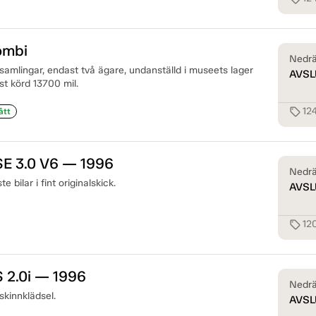
ombi
Nedrä
samlingar, endast två ägare, undanställd i museets lager
AVSL
t körd 13700 mil.
12
sell
ått
E 3.0 V6 — 1996
Nedrä
 bilar i fint originalskick.
AVSL
12
sell
 2.0i — 1996
Nedrä
skinnklädsel.
AVSL