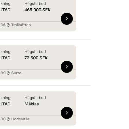
kning
Högsta bud
UTAD
465 000
SEK
chevron_right
306
Trollhättan
location_on
kning
Högsta bud
UTAD
72 500
SEK
chevron_right
289
Surte
location_on
kning
Högsta bud
UTAD
Mäklas
chevron_right
380
Uddevalla
location_on