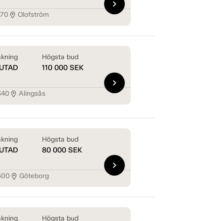
chevron_right
870
Olofström
location_on
kning
Högsta bud
UTAD
110 000
SEK
chevron_right
340
Alingsås
location_on
kning
Högsta bud
UTAD
80 000
SEK
chevron_right
400
Göteborg
location_on
kning
Högsta bud