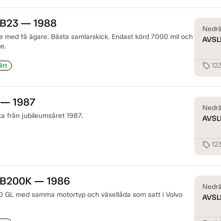
 B23 — 1988
Nedrä
e med få ägare. Bästa samlarskick. Endast körd 7000 mil och
AVSL
e.
12
sell
ått
 — 1987
Nedrä
a från jubileumsåret 1987.
AVSL
12
sell
 B200K — 1986
Nedrä
60 GL med samma motortyp och växellåda som satt i Volvo
AVSL