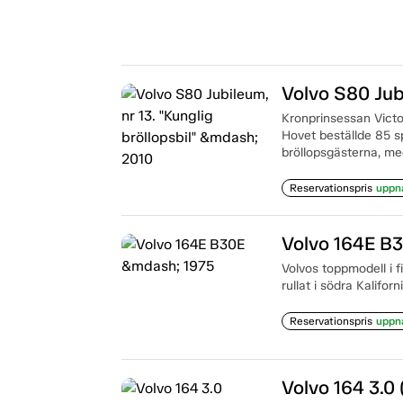
Volvo S80 Jubi
Kronprinsessan Victor
Hovet beställde 85 sp
bröllopsgästerna, med
Reservationspris
uppn
Volvo 164E B
Volvos toppmodell i f
rullat i södra Kalifor
Reservationspris
uppn
Volvo 164 3.0