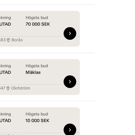
kning
Högsta bud
UTAD
70 000
SEK
chevron_right
383
Borås
location_on
kning
Högsta bud
UTAD
Mäklas
chevron_right
347
Olofström
location_on
kning
Högsta bud
UTAD
10 000
SEK
chevron_right