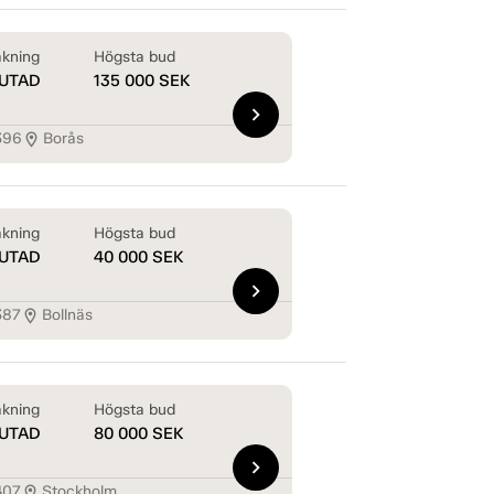
kning
Högsta bud
UTAD
135 000
SEK
chevron_right
396
Borås
location_on
kning
Högsta bud
UTAD
40 000
SEK
chevron_right
387
Bollnäs
location_on
kning
Högsta bud
UTAD
80 000
SEK
chevron_right
407
Stockholm
location_on