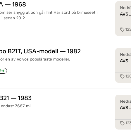
8A — 1968
Nedrä
om ser snygg ut och går fint Har stått på bilmuseet i
AVSL
 i sedan 2012
12
sell
rbo B21T, USA-modell — 1982
Nedrä
ör en av Volvos populäraste modeller.
AVSL
ått
12
sell
 B21 — 1983
Nedrä
 endast 7687 mil.
AVSL
12
sell