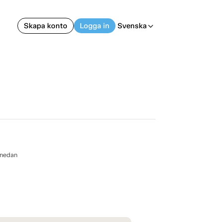
Skapa konto
Logga in
Svenska
arrow_back_ios
 nedan