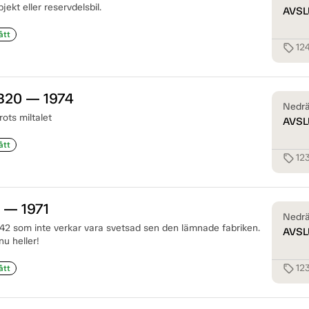
ekt eller reservdelsbil.
AVSL
ått
12
sell
 B20 — 1974
Nedrä
rots miltalet
AVSL
ått
12
sell
 — 1971
Nedrä
 142 som inte verkar vara svetsad sen den lämnade fabriken.
AVSL
u heller!
12
sell
ått