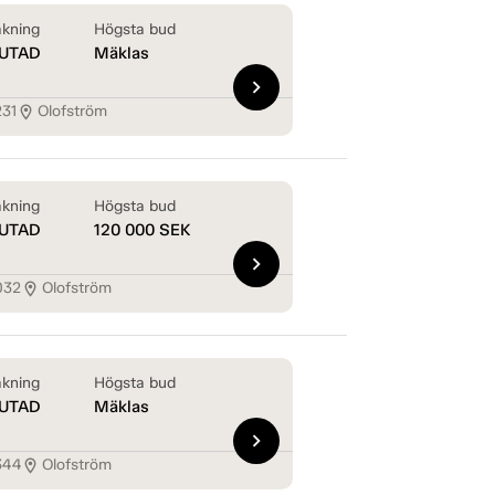
kning
Högsta bud
UTAD
Mäklas
chevron_right
231
Olofström
location_on
kning
Högsta bud
UTAD
120 000
SEK
chevron_right
032
Olofström
location_on
kning
Högsta bud
UTAD
Mäklas
chevron_right
344
Olofström
location_on