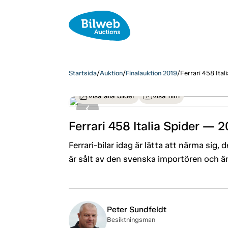
Startsida
/
Auktion
/
Finalauktion 2019
/
Ferrari 458 Ital
Visa alla bilder
Visa film
Ferrari 458 Italia Spider — 2
Ferrari-bilar idag är lätta att närma sig,
är sålt av den svenska importören och är
Peter Sundfeldt
Besiktningsman