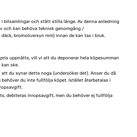
 bilsamlingar och stått stilla länge. Av denna anledning
ktiv och kan behöva teknisk genomgång /
ri, däck, bromsöversyn mm) innan de kan tas i bruk.
spris uppnåtts, vill vi att du deponerar hela köpesumman
 kan ske.
vi att du synar detta noga (undersöker det). Anser du då
behöver du inte fullfölja köpet. Istället återbetalas i
opsavgift.
s, debiteras inropsavgift, men du behöver ej fullfölja