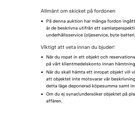
Allmänt om skicket på fordonen
På denna auktion har många fordon ingått i
är de beskrivna utifrån ett samlarperspe
underhållsservice (oljeservice, byte batte
Viktigt att veta innan du bjuder!
När du ropat in ett objekt och reservation
på vårt klientmedelskonto innan hämtning
När du skall hämta ett inropat objekt vill 
att objektet inte motsvarar vår beskrivning 
detta läge deponerad köpesumma samt inr
Om du ej synar/undersöker objektet på plat
affären.