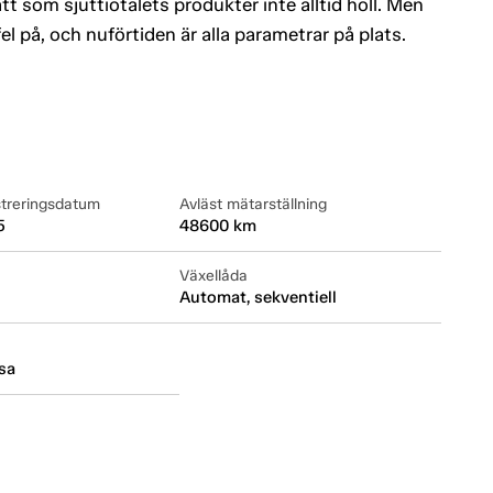
tt som sjuttiotalets produkter inte alltid höll. Men
el på, och nuförtiden är alla parametrar på plats.
streringsdatum
Avläst mätarställning
5
48600 km
Växellåda
Automat, sekventiell
sa