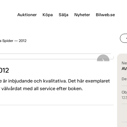
Auktioner
Köpa
Sälja
Nyheter
Bilweb.se
chevr
ia Spider — 2012
Ne
012
AV
Del
 de är inbjudande och kvalitativa. Det här exemplaret
 välvårdat med all service efter boken.
Ob
12