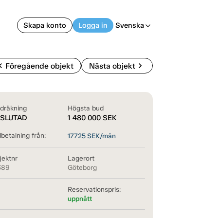
Skapa konto
Logga in
Svenska
arrow_back_ios
on_left
chevron_right
Föregående objekt
Nästa objekt
dräkning
Högsta bud
SLUTAD
1 480 000
SEK
betalning från:
17725
SEK/mån
jektnr
Lagerort
389
Göteborg
Reservationspris:
uppnått