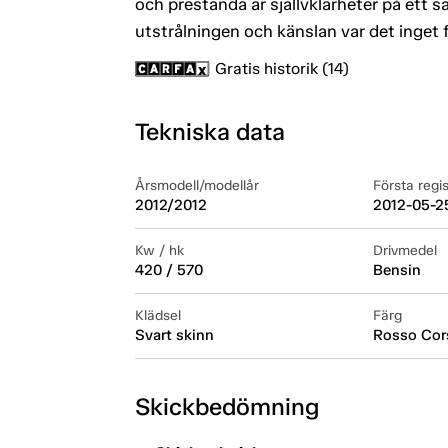
och prestanda är själlvklarheter på ett sä
utstrålningen och känslan var det inget f
Gratis historik (14)
Tekniska data
Årsmodell/modellår
Första regi
2012/2012
2012-05-2
Kw / hk
Drivmedel
420 / 570
Bensin
Klädsel
Färg
Svart skinn
Rosso Cor
Skickbedömning