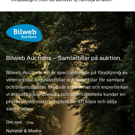
Bilweb Auctions – Samlarbilar på auktion
Bilweb Auctions AB är specialiserade på försäljning av
veteranbilar, entusiastbilar och sportbilar för samlare
och bilentusiaster. Med vår erfarenhet och expertis kan
vi erbjuda både svenska och internationella kunder en
professionell marknadsplats för att köpa och sälja
samlarbilar.
Om oss
Nyheter & Media