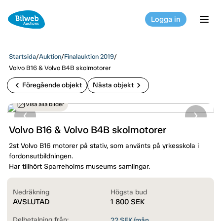
Logga in
tog
Startsida
/
Auktion
/
Finalauktion 2019
/
Volvo B16 & Volvo B4B skolmotorer
chevron_left
chevron_right
Föregående objekt
Nästa objekt
Visa alla bilder
Volvo B16 & Volvo B4B skolmotorer
2st Volvo B16 motorer på stativ, som använts på yrkesskola i
fordonsutbildningen.
Har tillhört Sparreholms museums samlingar.
Nedräkning
Högsta bud
AVSLUTAD
1 800
SEK
Delbetalning från:
22
SEK/mån