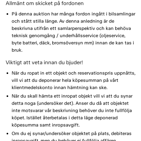
Allmänt om skicket på fordonen
På denna auktion har många fordon ingått i bilsamlingar
och stått stilla länge. Av denna anledning är de
beskrivna utifrån ett samlarperspektiv och kan behöva
teknisk genomgång / underhållsservice (oljeservice,
byte batteri, däck, bromsöversyn mm) innan de kan tas i
bruk.
Viktigt att veta innan du bjuder!
När du ropat in ett objekt och reservationspris uppnåtts,
vill vi att du deponerar hela köpesumman på vårt
klientmedelskonto innan hämtning kan ske.
När du skall hämta ett inropat objekt vill vi att du synar
detta noga (undersöker det). Anser du då att objektet
inte motsvarar vår beskrivning behöver du inte fullfölja
köpet. Istället återbetalas i detta läge deponerad
köpesumma samt inropsavgift.
Om du ej synar/undersöker objektet på plats, debiteras
inropsavgift, men du behöver ej fullfölja affären.