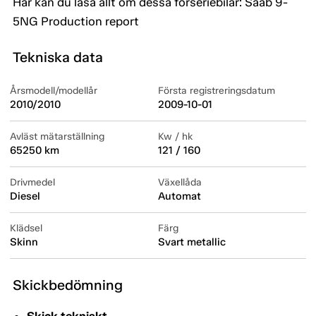
Här kan du läsa allt om dessa förseriebilar:
Saab 9-
5NG Production report
Tekniska data
Årsmodell/modellår
Första registreringsdatum
2010/2010
2009-10-01
Avläst mätarställning
Kw / hk
65250 km
121 / 160
Drivmedel
Växellåda
Diesel
Automat
Klädsel
Färg
Skinn
Svart metallic
Skickbedömning