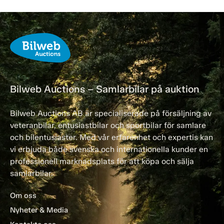
Bilweb Auctions – Samlarbilar på auktion
Bilweb Auctions AB är specialiserade på försäljning av
veteranbilar, entusiastbilar och sportbilar för samlare
och bilentusiaster. Med vår erfarenhet och expertis kan
vi erbjuda både svenska och internationella kunder en
professionell marknadsplats för att köpa och sälja
samlarbilar.
Om oss
Nyheter & Media