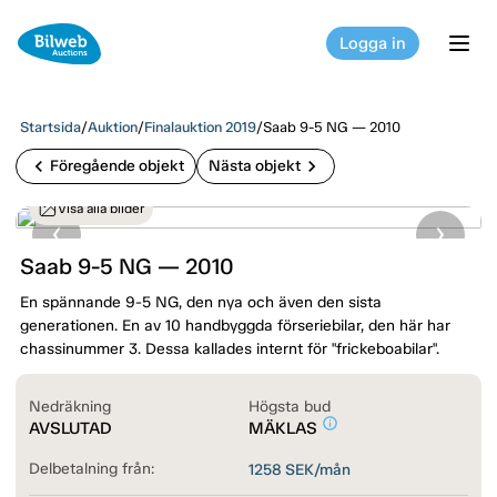
Logga in
tog
Startsida
/
Auktion
/
Finalauktion 2019
/
Saab 9-5 NG — 2010
chevron_left
chevron_right
Föregående objekt
Nästa objekt
Visa alla bilder
Saab 9-5 NG — 2010
En spännande 9-5 NG, den nya och även den sista
generationen. En av 10 handbyggda förseriebilar, den här har
chassinummer 3. Dessa kallades internt för "frickeboabilar".
Nedräkning
Högsta bud
info_outline
AVSLUTAD
MÄKLAS
Delbetalning från:
1258
SEK/mån