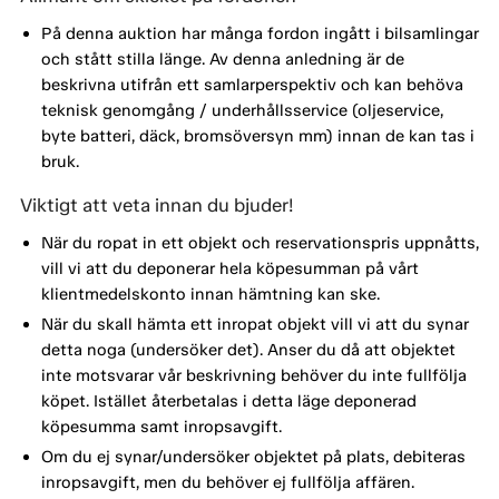
På denna auktion har många fordon ingått i bilsamlingar
och stått stilla länge. Av denna anledning är de
beskrivna utifrån ett samlarperspektiv och kan behöva
teknisk genomgång / underhållsservice (oljeservice,
byte batteri, däck, bromsöversyn mm) innan de kan tas i
bruk.
Viktigt att veta innan du bjuder!
När du ropat in ett objekt och reservationspris uppnåtts,
vill vi att du deponerar hela köpesumman på vårt
klientmedelskonto innan hämtning kan ske.
När du skall hämta ett inropat objekt vill vi att du synar
detta noga (undersöker det). Anser du då att objektet
inte motsvarar vår beskrivning behöver du inte fullfölja
köpet. Istället återbetalas i detta läge deponerad
köpesumma samt inropsavgift.
Om du ej synar/undersöker objektet på plats, debiteras
inropsavgift, men du behöver ej fullfölja affären.