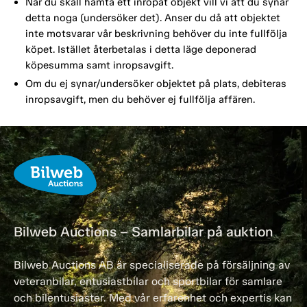
När du skall hämta ett inropat objekt vill vi att du synar
detta noga (undersöker det). Anser du då att objektet
inte motsvarar vår beskrivning behöver du inte fullfölja
köpet. Istället återbetalas i detta läge deponerad
köpesumma samt inropsavgift.
Om du ej synar/undersöker objektet på plats, debiteras
inropsavgift, men du behöver ej fullfölja affären.
Bilweb Auctions – Samlarbilar på auktion
Bilweb Auctions AB är specialiserade på försäljning av
veteranbilar, entusiastbilar och sportbilar för samlare
och bilentusiaster. Med vår erfarenhet och expertis kan