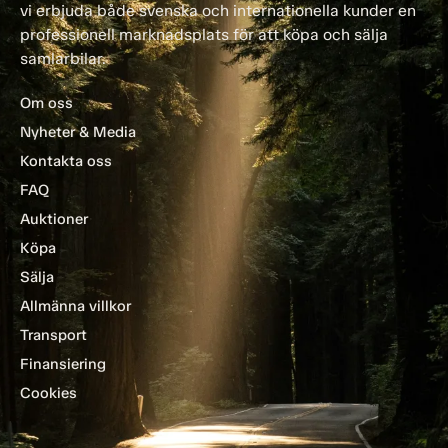
vi erbjuda både svenska och internationella kunder en
professionell marknadsplats för att köpa och sälja
samlarbilar.
Om oss
Nyheter & Media
Kontakta oss
FAQ
Auktioner
Köpa
Sälja
Allmänna villkor
Transport
Finansiering
Cookies