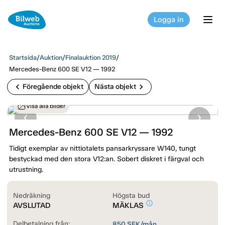
Logga in
tog
Startsida
/
Auktion
/
Finalauktion 2019
/
Mercedes-Benz 600 SE V12 — 1992
chevron_left
chevron_right
Föregående objekt
Nästa objekt
Visa alla bilder
Mercedes-Benz 600 SE V12 — 1992
Tidigt exemplar av nittiotalets pansarkryssare W140, tungt
bestyckad med den stora V12:an. Sobert diskret i färgval och
utrustning.
Nedräkning
Högsta bud
info_outline
AVSLUTAD
MÄKLAS
Delbetalning från:
850
SEK/mån