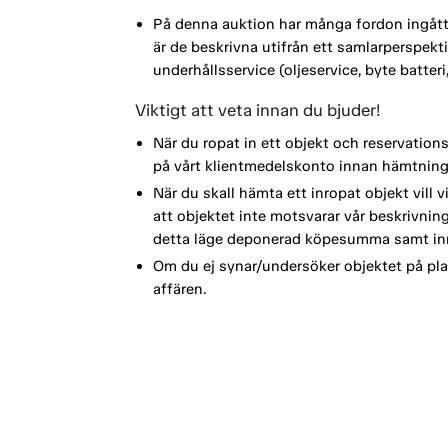
På denna auktion har många fordon ingått i
är de beskrivna utifrån ett samlarperspe
underhållsservice (oljeservice, byte batte
Viktigt att veta innan du bjuder!
När du ropat in ett objekt och reservation
på vårt klientmedelskonto innan hämtning
När du skall hämta ett inropat objekt vill 
att objektet inte motsvarar vår beskrivning 
detta läge deponerad köpesumma samt inr
Om du ej synar/undersöker objektet på plat
affären.