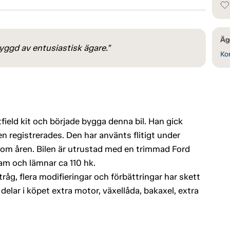
Äg
byggd av entusiastisk ägare."
Kon
ield kit och började bygga denna bil. Han gick
en registrerades. Den har använts flitigt under
m åren. Bilen är utrustad med en trimmad Ford
m och lämnar ca 110 hk.
g, flera modifieringar och förbättringar har skett
elar i köpet extra motor, växellåda, bakaxel, extra