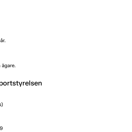
år.
 ägare.
portstyrelsen
s)
29