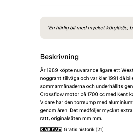
"En härlig bil med mycket körglädje, 
Beskrivning
År 1989 köpte nuvarande ägare ett Westf
noggrant tillväga och var klar 1991 då bil
sommarmånaderna och underhållits geno
Crossflow motor på 1700 cc med Kent ka
Vidare har den torrsump med aluminiumtrå
genom åren. Det medföljer mycket extra d
ratt, originalsäten mm mm.
Gratis historik (21)