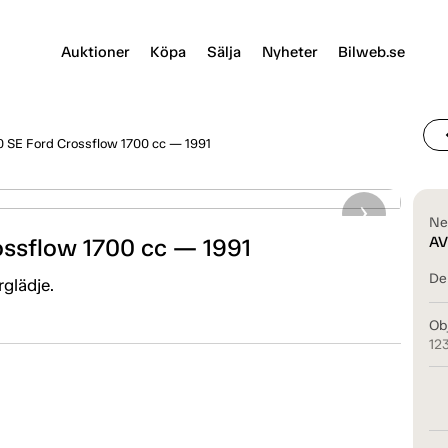
Auktioner
Köpa
Sälja
Nyheter
Bilweb.se
chevr
0 SE Ford Crossflow 1700 cc — 1991
Ne
ossflow 1700 cc — 1991
AV
Del
glädje.
Ob
12