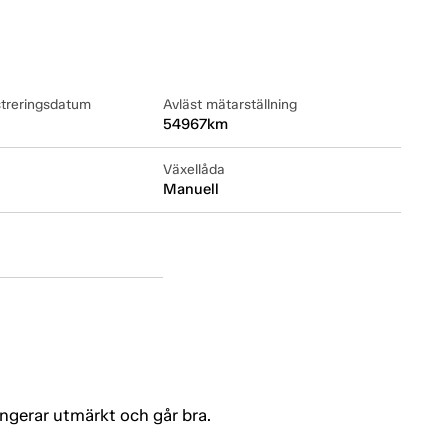
streringsdatum
Avläst mätarställning
54967km
Växellåda
Manuell
ungerar utmärkt och går bra.