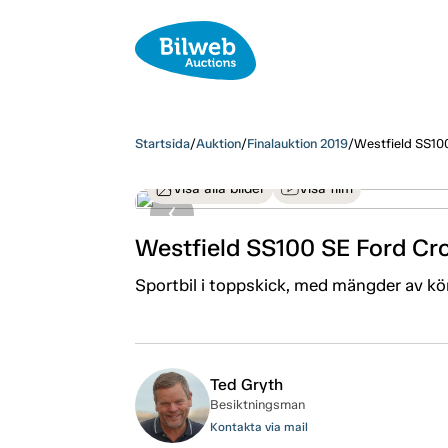
Startsida
/
Auktion
/
Finalauktion 2019
/
Westfield SS10
Visa alla bilder
Visa film
Westfield SS100 SE Ford Cr
Sportbil i toppskick, med mängder av kör
Ted Gryth
Besiktningsman
Kontakta via mail