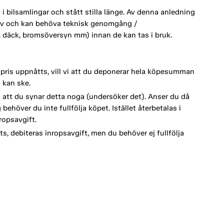
 bilsamlingar och stått stilla länge. Av denna anledning
ktiv och kan behöva teknisk genomgång /
ri, däck, bromsöversyn mm) innan de kan tas i bruk.
spris uppnåtts, vill vi att du deponerar hela köpesumman
 kan ske.
vi att du synar detta noga (undersöker det). Anser du då
behöver du inte fullfölja köpet. Istället återbetalas i
opsavgift.
s, debiteras inropsavgift, men du behöver ej fullfölja