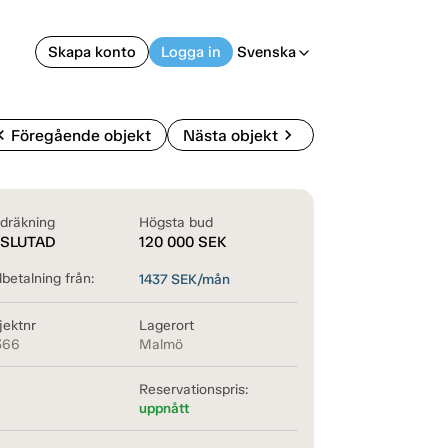
Skapa konto
Logga in
Svenska
arrow_back_ios
on_left
chevron_right
Föregående objekt
Nästa objekt
dräkning
Högsta bud
SLUTAD
120 000
SEK
betalning från:
1437
SEK/mån
jektnr
Lagerort
366
Malmö
Reservationspris:
uppnått