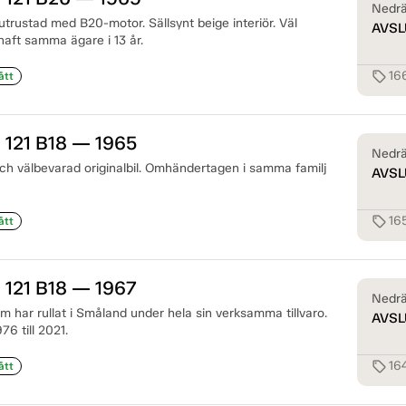
Nedrä
rustad med B20-motor. Sällsynt beige interiör. Väl
AVSL
haft samma ägare i 13 år.
16
sell
ått
 121 B18 — 1965
Nedrä
h välbevarad originalbil. Omhändertagen i samma familj
AVSL
16
sell
ått
 121 B18 — 1967
Nedrä
 har rullat i Småland under hela sin verksamma tillvaro.
AVSL
6 till 2021.
16
sell
ått