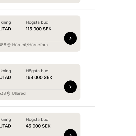
kning
Högsta bud
UTAD
115 000
SEK
chevron_right
588
Hörneå/Hörnefors
location_on
kning
Högsta bud
UTAD
168 000
SEK
chevron_right
538
Ullared
location_on
kning
Högsta bud
UTAD
45 000
SEK
chevron_right