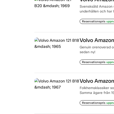
Svensksåld Amazon ut
underhållen och har 
Reservationspris
uppn
Volvo Amazon
Genuin orenoverad oc
sedan ny!
Reservationspris
uppn
Volvo Amazon
Folkhemsklassiker som
Samma ägare från 197
Reservationspris
uppn