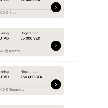
chevron_right
530
Bjuv
location_on
kning
Högsta bud
UTAD
35 000
SEK
chevron_right
545
Knutby
location_on
kning
Högsta bud
UTAD
230 000
SEK
chevron_right
540
Tungelsta
location_on