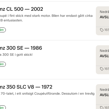
nz CL 500 — 2002
Nedrä
pé i fint skick med stark motor. Bilen har endast gått cirka
AVSL
MB entusiasten.
16
sell
ått
nz 300 SE — 1986
Nedrä
300 SE i gott skick!
AVSL
ått
16
sell
z 350 SLC V8 — 1972
Nedrä
 70-talet, i ett snitsigt Coupéutförande. Dessutom i en trevlig
AVSL
16
sell
ått