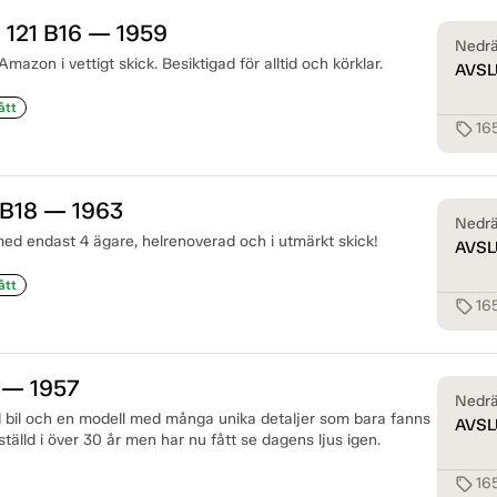
 121 B16 — 1959
Nedrä
azon i vettigt skick. Besiktigad för alltid och körklar.
AVSL
ått
16
sell
 B18 — 1963
Nedrä
d endast 4 ägare, helrenoverad och i utmärkt skick!
AVSL
ått
16
sell
 — 1957
Nedrä
d bil och en modell med många unika detaljer som bara fanns
AVSL
ställd i över 30 år men har nu fått se dagens ljus igen.
16
sell