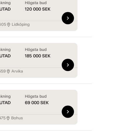
kning
Högsta bud
UTAD
120 000
SEK
chevron_right
605
Lidköping
location_on
kning
Högsta bud
UTAD
185 000
SEK
chevron_right
559
Arvika
location_on
kning
Högsta bud
UTAD
69 000
SEK
chevron_right
475
Bohus
location_on