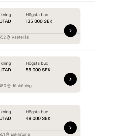
kning
Högsta bud
UTAD
135 000
SEK
chevron_right
552
Västerås
location_on
kning
Högsta bud
UTAD
55 000
SEK
chevron_right
580
Jönköping
location_on
kning
Högsta bud
UTAD
48 000
SEK
chevron_right
551
Eskilstuna
location_on