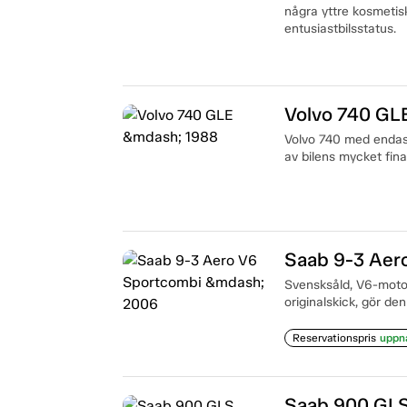
några yttre kosmetisk
entusiastbilsstatus.
Volvo 740 GL
Volvo 740 med endas
av bilens mycket fina
Saab 9-3 Aer
Svensksåld, V6-motor 
originalskick, gör den
Reservationspris
uppn
Saab 900 GL