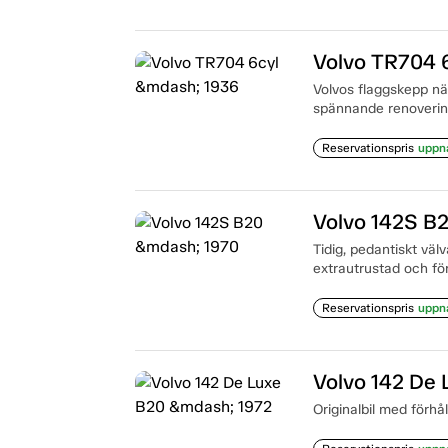
Volvo TR704 
Volvos flaggskepp när
spännande renovering
Reservationspris
uppn
Volvo 142S B
Tidig, pedantiskt vä
extrautrustad och för
Reservationspris
uppn
Volvo 142 De
Originalbil med förhål