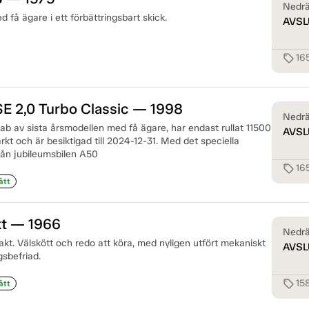
Nedrä
få ägare i ett förbättringsbart skick.
AVSL
16
sell
E 2,0 Turbo Classic — 1998
Nedrä
b av sista årsmodellen med få ägare, har endast rullat 11500
AVSL
ärkt och är besiktigad till 2024-12-31. Med det speciella
rån jubileumsbilen A50
16
sell
ått
kt — 1966
Nedrä
kt. Välskött och redo att köra, med nyligen utfört mekaniskt
AVSL
gsbefriad.
15
sell
ått