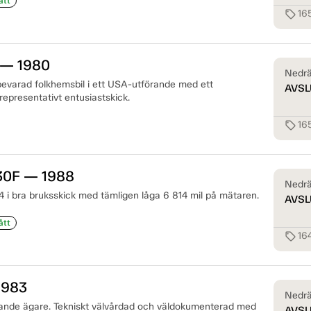
ått
16
sell
 — 1980
Nedrä
bevarad folkhemsbil i ett USA-utförande med ett
AVSL
epresentativt entusiastskick.
16
sell
30F — 1988
Nedrä
4 i bra bruksskick med tämligen låga 6 814 mil på mätaren.
AVSL
ått
16
sell
1983
Nedrä
dande ägare. Tekniskt välvårdad och väldokumenterad med
AVSL