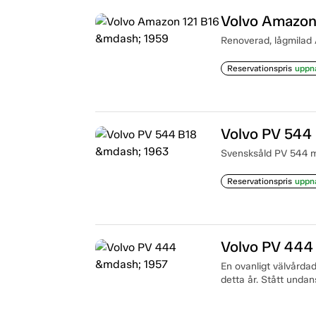
Volvo Amazon
Renoverad, lågmilad Am
Reservationspris
uppn
Volvo PV 544
Svensksåld PV 544 me
Reservationspris
uppn
Volvo PV 444
En ovanligt välvårda
detta år. Stått undan