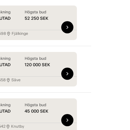
kning
Högsta bud
UTAD
52 250
SEK
chevron_right
598
Fjälkinge
location_on
kning
Högsta bud
UTAD
120 000
SEK
chevron_right
558
Säve
location_on
kning
Högsta bud
UTAD
45 000
SEK
chevron_right
542
Knutby
location_on