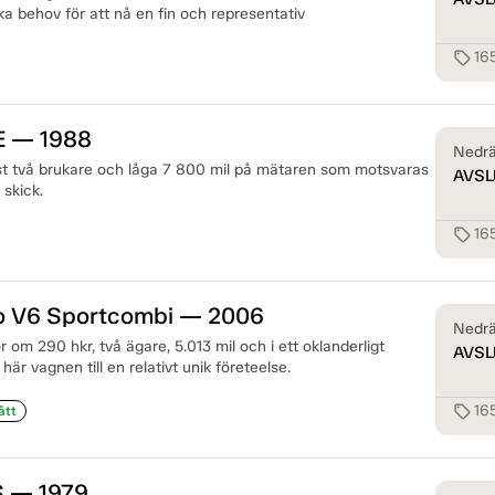
a behov för att nå en fin och representativ
16
sell
E — 1988
Nedrä
t två brukare och låga 7 800 mil på mätaren som motsvaras
AVSL
 skick.
16
sell
o V6 Sportcombi — 2006
Nedrä
om 290 hkr, två ägare, 5.013 mil och i ett oklanderligt
AVSL
 här vagnen till en relativt unik företeelse.
16
sell
ått
S — 1979