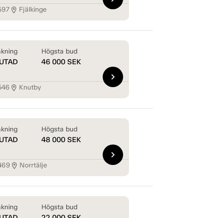
597
Fjälkinge
location_on
kning
Högsta bud
UTAD
46 000
SEK
chevron_right
546
Knutby
location_on
kning
Högsta bud
UTAD
48 000
SEK
chevron_right
469
Norrtälje
location_on
kning
Högsta bud
UTAD
22 000
SEK