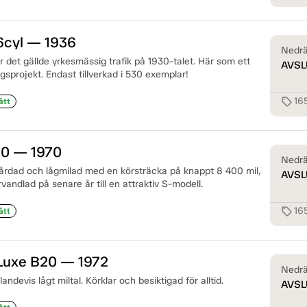
6cyl — 1936
Nedrä
 det gällde yrkesmässig trafik på 1930-talet. Här som ett
AVSL
sprojekt. Endast tillverkad i 530 exemplar!
16
sell
ått
20 — 1970
Nedrä
lvårdad och lågmilad med en körsträcka på knappt 8 400 mil,
AVSL
vandlad på senare år till en attraktiv S-modell.
16
sell
ått
 Luxe B20 — 1972
Nedrä
landevis lågt miltal. Körklar och besiktigad för alltid.
AVSL