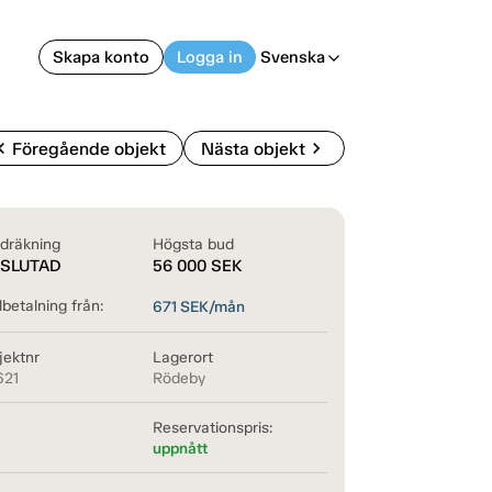
Skapa konto
Logga in
Svenska
arrow_back_ios
on_left
chevron_right
Föregående objekt
Nästa objekt
dräkning
Högsta bud
SLUTAD
56 000
SEK
betalning från:
671
SEK/mån
jektnr
Lagerort
621
Rödeby
Reservationspris:
uppnått