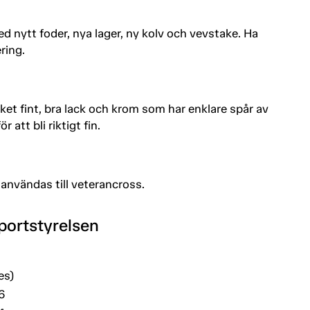
 nytt foder, nya lager, ny kolv och vevstake. Ha
ring.
ket fint, bra lack och krom som har enklare spår av
att bli riktigt fin.
användas till veterancross.
portstyrelsen
es)
6