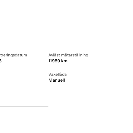
streringsdatum
Avläst mätarställning
6
11989 km
Växellåda
Manuell