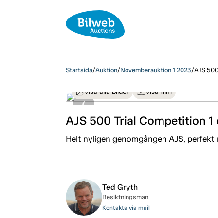
Startsida
/
Auktion
/
Novemberauktion 1 2023
/
AJS 500 
Visa alla bilder
Visa film
AJS 500 Trial Competition 1
Helt nyligen genomgången AJS, perfekt m
Ted Gryth
Besiktningsman
Kontakta via mail