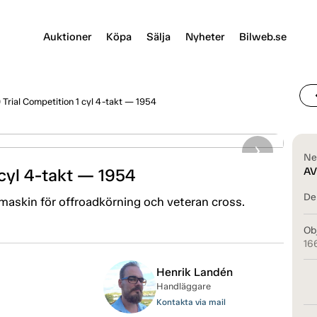
Auktioner
Köpa
Sälja
Nyheter
Bilweb.se
chevr
Trial Competition 1 cyl 4-takt — 1954
Ne
 cyl 4-takt — 1954
AV
Del
askin för offroadkörning och veteran cross.
Ob
16
Henrik Landén
Handläggare
Kontakta via mail