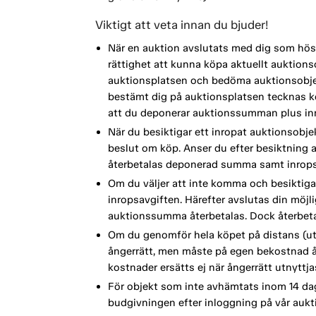
Viktigt att veta innan du bjuder!
När en auktion avslutats med dig som höst
rättighet att kunna köpa aktuellt auktionso
auktionsplatsen och bedöma auktionsobjek
bestämt dig på auktionsplatsen tecknas köp
att du deponerar auktionssumman plus inr
När du besiktigar ett inropat auktionsobje
beslut om köp. Anser du efter besiktning a
återbetalas deponerad summa samt inrops
Om du väljer att inte komma och besiktiga
inropsavgiften. Härefter avslutas din möj
auktionssumma återbetalas. Dock återbetal
Om du genomför hela köpet på distans (ut
ångerrätt, men måste på egen bekostnad å
kostnader ersätts ej när ångerrätt utnyttja
För objekt som inte avhämtats inom 14 dag
budgivningen efter inloggning på vår aukt