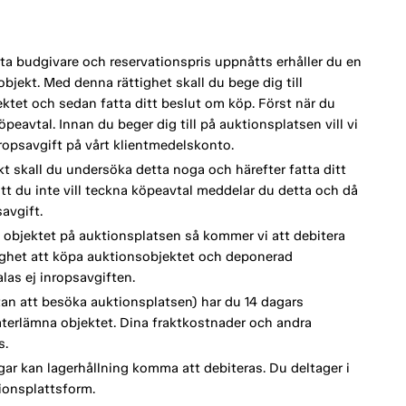
a budgivare och reservationspris uppnåtts erhåller du en
bjekt. Med denna rättighet skall du bege dig till
tet och sedan fatta ditt beslut om köp. Först när du
eavtal. Innan du beger dig till på auktionsplatsen vill vi
opsavgift på vårt klientmedelskonto.
kt skall du undersöka detta noga och härefter fatta ditt
tt du inte vill teckna köpeavtal meddelar du detta och då
avgift.
 objektet på auktionsplatsen så kommer vi att debitera
lighet att köpa auktionsobjektet och deponerad
as ej inropsavgiften.
an att besöka auktionsplatsen) har du 14 dagars
terlämna objektet. Dina fraktkostnader och andra
s.
ar kan lagerhållning komma att debiteras. Du deltager i
ionsplattsform.