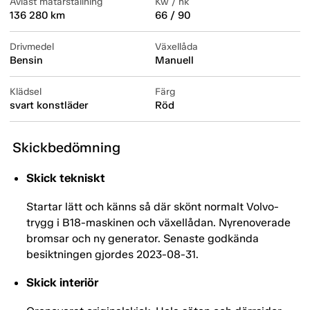
Avläst mätarställning
Kw / hk
136 280 km
66 / 90
Drivmedel
Växellåda
Bensin
Manuell
Klädsel
Färg
svart konstläder
Röd
Skickbedömning
Skick tekniskt
Startar lätt och känns så där skönt normalt Volvo-
trygg i B18-maskinen och växellådan. Nyrenoverade
bromsar och ny generator. Senaste godkända
besiktningen gjordes 2023-08-31.
Skick interiör