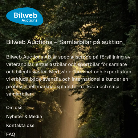
Bilweb Auctions – Samlarbilar på auktion
Bilweb Auctions AB är specialiserade på försäljning av
veteranbilar, entusiastbilar och sportbilar för samlare
och bilentusiaster. Med vår erfarenhet och expertis kan
vi erbjuda både svenska och internationella kunder en
professionell marknadsplats för att köpa och sälja
samlarbilar.
Om oss
Nyheter & Media
Kontakta oss
FAQ