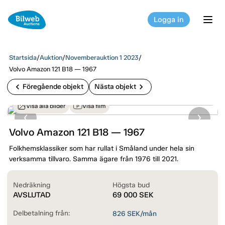
Logga in
tog
Startsida
/
Auktion
/
Novemberauktion 1 2023
/
Volvo Amazon 121 B18 — 1967
chevron_left
chevron_right
Föregående objekt
Nästa objekt
Visa alla bilder
Visa film
Volvo Amazon 121 B18 — 1967
Folkhemsklassiker som har rullat i Småland under hela sin
verksamma tillvaro. Samma ägare från 1976 till 2021.
Nedräkning
Högsta bud
AVSLUTAD
69 000
SEK
Delbetalning från:
826
SEK/mån