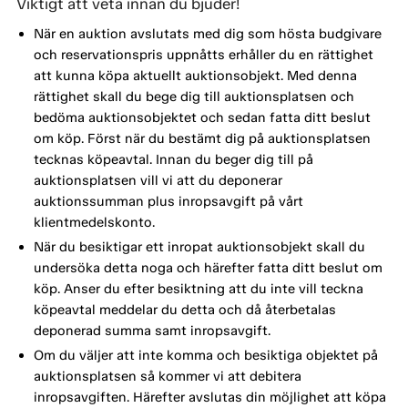
Viktigt att veta innan du bjuder!
När en auktion avslutats med dig som hösta budgivare
och reservationspris uppnåtts erhåller du en rättighet
att kunna köpa aktuellt auktionsobjekt. Med denna
rättighet skall du bege dig till auktionsplatsen och
bedöma auktionsobjektet och sedan fatta ditt beslut
om köp. Först när du bestämt dig på auktionsplatsen
tecknas köpeavtal. Innan du beger dig till på
auktionsplatsen vill vi att du deponerar
auktionssumman plus inropsavgift på vårt
klientmedelskonto.
När du besiktigar ett inropat auktionsobjekt skall du
undersöka detta noga och härefter fatta ditt beslut om
köp. Anser du efter besiktning att du inte vill teckna
köpeavtal meddelar du detta och då återbetalas
deponerad summa samt inropsavgift.
Om du väljer att inte komma och besiktiga objektet på
auktionsplatsen så kommer vi att debitera
inropsavgiften. Härefter avslutas din möjlighet att köpa