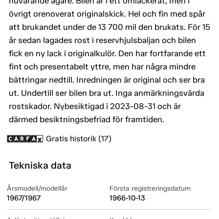
nuvarande ägare. Bilen är i ett omlackerat, men i
övrigt orenoverat originalskick. Hel och fin med spår
att brukandet under de 13 700 mil den brukats. För 15
år sedan lagades rost i reservhjulsbaljan och bilen
fick en ny lack i originalkulör. Den har fortfarande ett
fint och presentabelt yttre, men har några mindre
bättringar nedtill. Inredningen är original och ser bra
ut. Undertill ser bilen bra ut. Inga anmärkningsvärda
rostskador. Nybesiktigad i 2023-08-31 och är
därmed besiktningsbefriad för framtiden.
Gratis historik (17)
Tekniska data
Årsmodell/modellår
Första registreringsdatum
1967/1967
1966-10-13