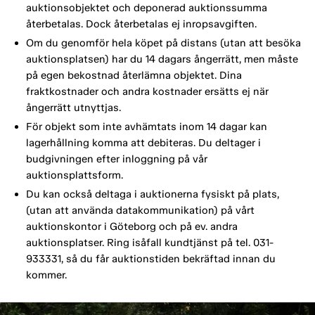
auktionsobjektet och deponerad auktionssumma
återbetalas. Dock återbetalas ej inropsavgiften.
Om du genomför hela köpet på distans (utan att besöka
auktionsplatsen) har du 14 dagars ångerrätt, men måste
på egen bekostnad återlämna objektet. Dina
fraktkostnader och andra kostnader ersätts ej när
ångerrätt utnyttjas.
För objekt som inte avhämtats inom 14 dagar kan
lagerhållning komma att debiteras. Du deltager i
budgivningen efter inloggning på vår
auktionsplattsform.
Du kan också deltaga i auktionerna fysiskt på plats,
(utan att använda datakommunikation) på vårt
auktionskontor i Göteborg och på ev. andra
auktionsplatser. Ring isåfall kundtjänst på tel. 031-
933331, så du får auktionstiden bekräftad innan du
kommer.