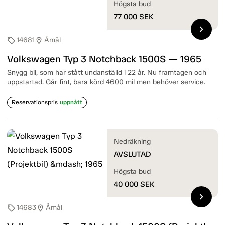
Högsta bud
77 000
SEK
chevron_right
14681
Åmål
sell
location_on
Volkswagen Typ 3 Notchback 1500S — 1965
Snygg bil, som har stått undanställd i 22 år. Nu framtagen och
uppstartad. Går fint, bara körd 4600 mil men behöver service.
Reservationspris
uppnått
Nedräkning
AVSLUTAD
Högsta bud
40 000
SEK
chevron_right
14683
Åmål
sell
location_on