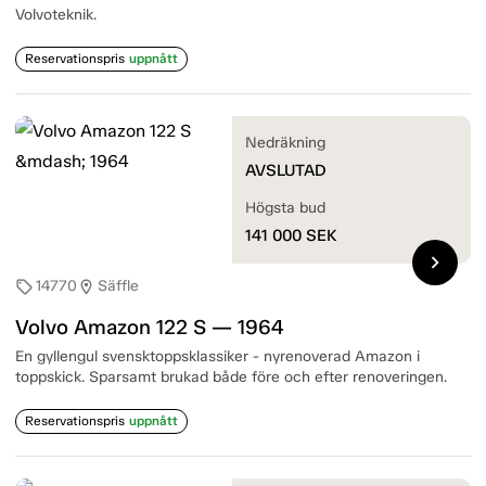
Volvoteknik.
Reservationspris
uppnått
Nedräkning
AVSLUTAD
Högsta bud
141 000
SEK
chevron_right
14770
Säffle
sell
location_on
Volvo Amazon 122 S — 1964
En gyllengul svensktoppsklassiker - nyrenoverad Amazon i
toppskick. Sparsamt brukad både före och efter renoveringen.
Reservationspris
uppnått