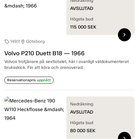
Nedräkning
AVSLUTAD
Högsta bud
115 000
SEK
chevron_right
14911
Göteborg
sell
location_on
Volvo P210 Duett B18 — 1966
Volvos trotjänare på sextiotalet, här i ovanligt väldokumenterat
bruksskick. Fin att köra och orenoverad.
Reservationspris
uppnått
Nedräkning
AVSLUTAD
Högsta bud
80 000
SEK
chevron_right