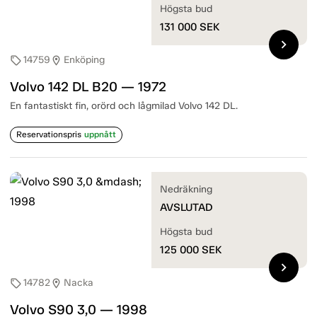
Högsta bud
131 000
SEK
chevron_right
14759
Enköping
sell
location_on
Volvo 142 DL B20 — 1972
En fantastiskt fin, orörd och lågmilad Volvo 142 DL.
Reservationspris
uppnått
Nedräkning
AVSLUTAD
Högsta bud
125 000
SEK
chevron_right
14782
Nacka
sell
location_on
Volvo S90 3,0 — 1998