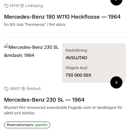
14791
Linköping
sell
location_on
Mercedes-Benz 190 W110 Heckflosse — 1964
En 60-tals "Fenmersa" i fint skick.
Nedräkning
AVSLUTAD
Högsta bud
730 000
SEK
chevron_right
14907
Älmhult
sell
location_on
Mercedes-Benz 230 SL — 1964
Mycket fint renoverad svensksåld Pagoda som är besiktigad för
alltid och körklar.
Reservationspris
uppnått