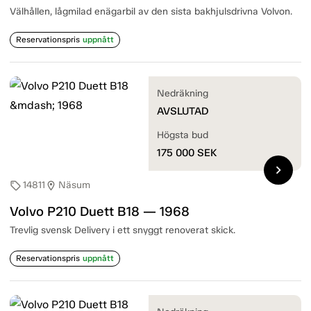
Välhållen, lågmilad enägarbil av den sista bakhjulsdrivna Volvon.
Reservationspris
uppnått
Nedräkning
AVSLUTAD
Högsta bud
175 000
SEK
chevron_right
14811
Näsum
sell
location_on
Volvo P210 Duett B18 — 1968
Trevlig svensk Delivery i ett snyggt renoverat skick.
Reservationspris
uppnått