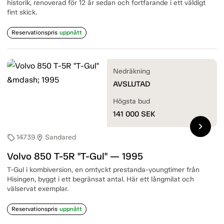
historik, renoverad för 12 år sedan och fortfarande i ett väldigt
fint skick.
Reservationspris
uppnått
Nedräkning
AVSLUTAD
Högsta bud
141 000
SEK
chevron_right
14739
Sandared
sell
location_on
Volvo 850 T-5R "T-Gul" — 1995
T-Gul i kombiversion, en omtyckt prestanda-youngtimer från
Hisingen, byggt i ett begränsat antal. Här ett långmilat och
välservat exemplar.
Reservationspris
uppnått