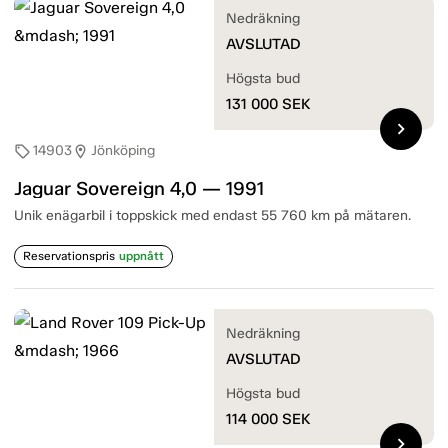
Nedräkning
AVSLUTAD
Högsta bud
131 000
SEK
chevron_right
14903
Jönköping
sell
location_on
Jaguar Sovereign 4,0 — 1991
Unik enägarbil i toppskick med endast 55 760 km på mätaren.
Reservationspris
uppnått
Nedräkning
AVSLUTAD
Högsta bud
114 000
SEK
chevron_right