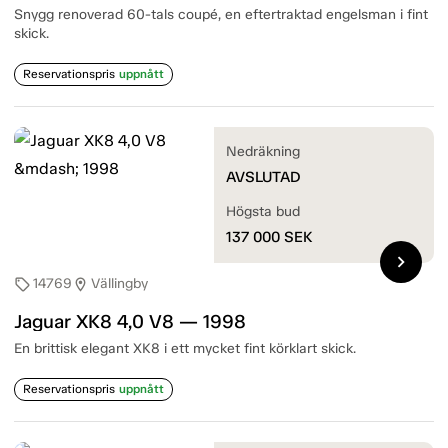
Snygg renoverad 60-tals coupé, en eftertraktad engelsman i fint
skick.
Reservationspris
uppnått
Nedräkning
AVSLUTAD
Högsta bud
137 000
SEK
chevron_right
14769
Vällingby
sell
location_on
Jaguar XK8 4,0 V8 — 1998
En brittisk elegant XK8 i ett mycket fint körklart skick.
Reservationspris
uppnått