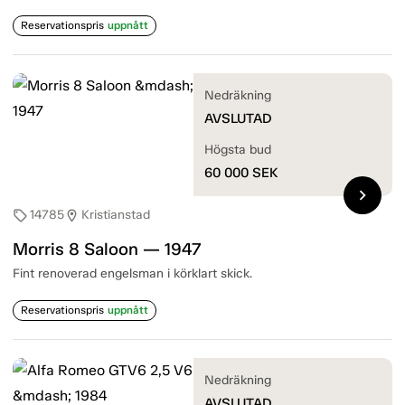
Reservationspris
uppnått
Nedräkning
AVSLUTAD
Högsta bud
60 000
SEK
chevron_right
14785
Kristianstad
sell
location_on
Morris 8 Saloon — 1947
Fint renoverad engelsman i körklart skick.
Reservationspris
uppnått
Nedräkning
AVSLUTAD