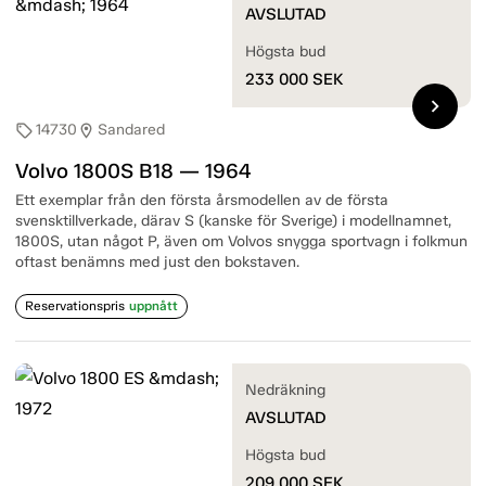
AVSLUTAD
Högsta bud
233 000
SEK
chevron_right
14730
Sandared
sell
location_on
Volvo 1800S B18 — 1964
Ett exemplar från den första årsmodellen av de första
svensktillverkade, därav S (kanske för Sverige) i modellnamnet,
1800S, utan något P, även om Volvos snygga sportvagn i folkmun
oftast benämns med just den bokstaven.
Reservationspris
uppnått
Nedräkning
AVSLUTAD
Högsta bud
209 000
SEK