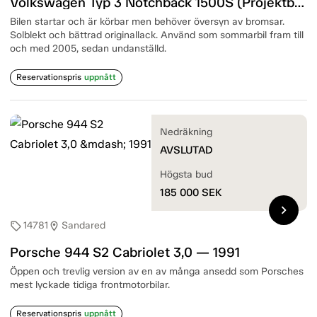
Volkswagen Typ 3 Notchback 1500S (Projektbil) — 1965
Bilen startar och är körbar men behöver översyn av bromsar.
Solblekt och bättrad originallack. Använd som sommarbil fram till
och med 2005, sedan undanställd.
Reservationspris
uppnått
Nedräkning
AVSLUTAD
Högsta bud
185 000
SEK
chevron_right
14781
Sandared
sell
location_on
Porsche 944 S2 Cabriolet 3,0 — 1991
Öppen och trevlig version av en av många ansedd som Porsches
mest lyckade tidiga frontmotorbilar.
Reservationspris
uppnått