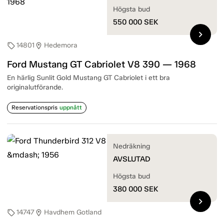
Högsta bud
550 000
SEK
chevron_right
14801
Hedemora
sell
location_on
Ford Mustang GT Cabriolet V8 390 — 1968
En härlig Sunlit Gold Mustang GT Cabriolet i ett bra
originalutförande.
Reservationspris
uppnått
Nedräkning
AVSLUTAD
Högsta bud
380 000
SEK
chevron_right
14747
Havdhem Gotland
sell
location_on