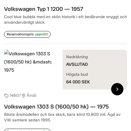
Volkswagen Typ 1 1200 — 1957
Cool blue bubbla med en skön historik i ett bedårande snyggt och
användarvänligt skick.
Reservationspris
uppnått
Nedräkning
AVSLUTAD
Högsta bud
64 000
SEK
chevron_right
14807
Åmål
sell
location_on
Volkswagen 1303 S (1600/50 hk) — 1975
Bästa årsmodellen och bra skick, bara körd 10.800 mil. Ägd av
VW samlare sedan 1995.