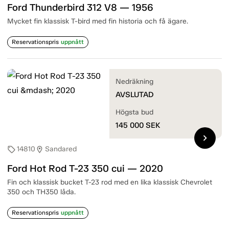
Ford Thunderbird 312 V8 — 1956
Mycket fin klassisk T-bird med fin historia och få ägare.
Reservationspris
uppnått
Nedräkning
AVSLUTAD
Högsta bud
145 000
SEK
chevron_right
14810
Sandared
sell
location_on
Ford Hot Rod T-23 350 cui — 2020
Fin och klassisk bucket T-23 rod med en lika klassisk Chevrolet
350 och TH350 låda.
Reservationspris
uppnått