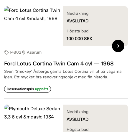
Nedräkning
AVSLUTAD
Högsta bud
100 000
SEK
chevron_right
14802
Asarum
sell
location_on
Ford Lotus Cortina Twin Cam 4 cyl — 1968
Sven "Smokey" Åsbergs gamla Lotus Cortina vill ut på vägarna
igen. Ett mycket bra renoveringsobjekt med fin historia.
Reservationspris
uppnått
Nedräkning
AVSLUTAD
Högsta bud