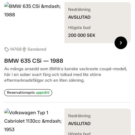
Nedräkning
AVSLUTAD
Högsta bud
200 000
SEK
chevron_right
14768
Sandared
sell
location_on
BMW 635 CSi — 1988
Av många ansedd som BMW:s kanske vackraste coupé-modell,
här i en sober svart färg och tolkad med lite större
eftermarknadsfälgar och en liten säkning.
Reservationspris
uppnått
Nedräkning
AVSLUTAD
Högsta bud