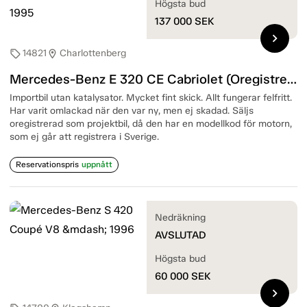
Högsta bud
137 000
SEK
chevron_right
14821
Charlottenberg
sell
location_on
Mercedes-Benz E 320 CE Cabriolet (Oregistrerad) — 1995
Importbil utan katalysator. Mycket fint skick. Allt fungerar felfritt.
Har varit omlackad när den var ny, men ej skadad. Säljs
oregistrerad som projektbil, då den har en modellkod för motorn,
som ej går att registrera i Sverige.
Reservationspris
uppnått
Nedräkning
AVSLUTAD
Högsta bud
60 000
SEK
chevron_right