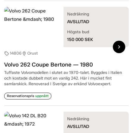
Nedräkning
AVSLUTAD
Högsta bud
150 000
SEK
chevron_right
14806
Orust
sell
location_on
Volvo 262 Coupe Bertone — 1980
Tuffaste Volvomodellen i slutet av 1970-talet. Byggdes i Italien
och kostade dubbelt mot en vanlig 242. Här i mycket fint
samlarskick. Renoverad I Sverige av erkänd Volvoexpert.
Reservationspris
uppnått
Nedräkning
AVSLUTAD