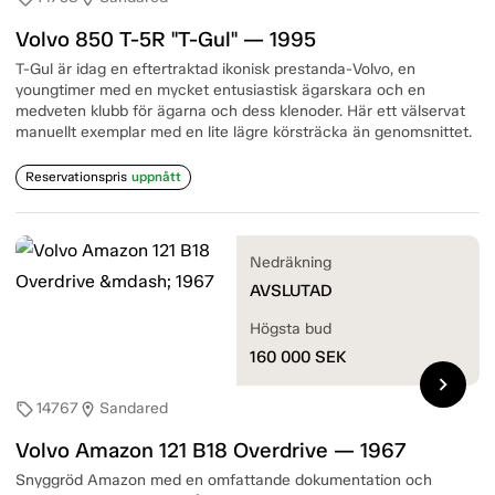
Volvo 850 T-5R "T-Gul" — 1995
T-Gul är idag en eftertraktad ikonisk prestanda-Volvo, en
youngtimer med en mycket entusiastisk ägarskara och en
medveten klubb för ägarna och dess klenoder. Här ett välservat
manuellt exemplar med en lite lägre körsträcka än genomsnittet.
Reservationspris
uppnått
Nedräkning
AVSLUTAD
Högsta bud
160 000
SEK
chevron_right
14767
Sandared
sell
location_on
Volvo Amazon 121 B18 Overdrive — 1967
Snyggröd Amazon med en omfattande dokumentation och