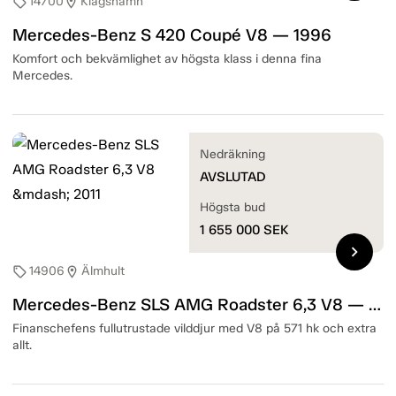
14700
Klagshamn
sell
location_on
Mercedes-Benz S 420 Coupé V8 — 1996
Komfort och bekvämlighet av högsta klass i denna fina
Mercedes.
Nedräkning
AVSLUTAD
Högsta bud
1 655 000
SEK
chevron_right
14906
Älmhult
sell
location_on
Mercedes-Benz SLS AMG Roadster 6,3 V8 — 2011
Finanschefens fullutrustade vilddjur med V8 på 571 hk och extra
allt.