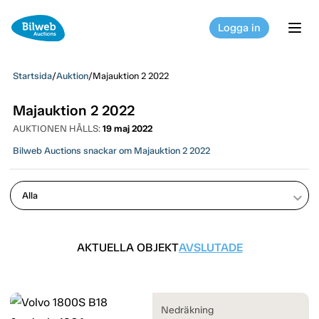
Logga in
tog
Startsida
/
Auktion
/
Majauktion 2 2022
Majauktion 2 2022
AUKTIONEN HÅLLS:
19 maj 2022
Bilweb Auctions snackar om Majauktion 2 2022
keyboard_arrow_down
AKTUELLA OBJEKT
AVSLUTADE
Nedräkning