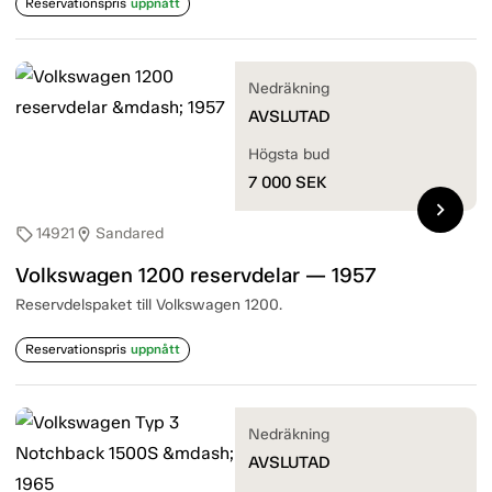
Reservationspris
uppnått
Nedräkning
AVSLUTAD
Högsta bud
7 000
SEK
chevron_right
14921
Sandared
sell
location_on
Volkswagen 1200 reservdelar — 1957
Reservdelspaket till Volkswagen 1200.
Reservationspris
uppnått
Nedräkning
AVSLUTAD