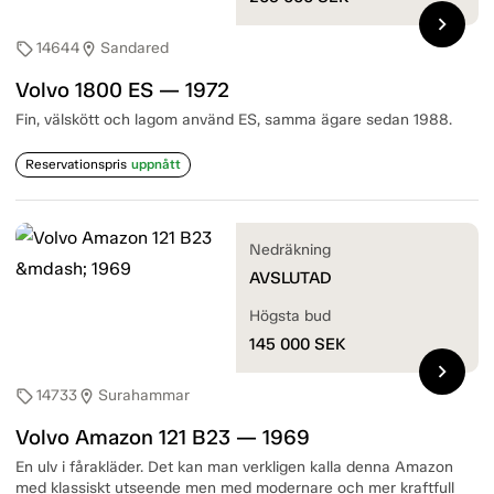
chevron_right
14644
Sandared
sell
location_on
Volvo 1800 ES — 1972
Fin, välskött och lagom använd ES, samma ägare sedan 1988.
Reservationspris
uppnått
Nedräkning
AVSLUTAD
Högsta bud
145 000
SEK
chevron_right
14733
Surahammar
sell
location_on
Volvo Amazon 121 B23 — 1969
En ulv i fårakläder. Det kan man verkligen kalla denna Amazon
med klassiskt utseende men med modernare och mer kraftfull