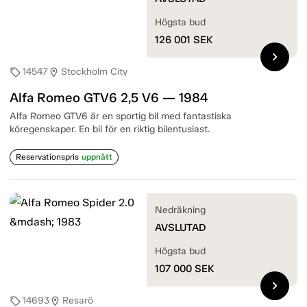
Högsta bud
126 001
SEK
chevron_right
14547
Stockholm City
sell
location_on
Alfa Romeo GTV6 2,5 V6 — 1984
Alfa Romeo GTV6 är en sportig bil med fantastiska
köregenskaper. En bil för en riktig bilentusiast.
Reservationspris
uppnått
Nedräkning
AVSLUTAD
Högsta bud
107 000
SEK
chevron_right
14693
Resarö
sell
location_on