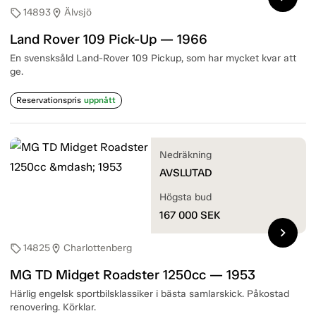
14893
Älvsjö
sell
location_on
Land Rover 109 Pick-Up — 1966
En svensksåld Land-Rover 109 Pickup, som har mycket kvar att
ge.
Reservationspris
uppnått
Nedräkning
AVSLUTAD
Högsta bud
167 000
SEK
chevron_right
14825
Charlottenberg
sell
location_on
MG TD Midget Roadster 1250cc — 1953
Härlig engelsk sportbilsklassiker i bästa samlarskick. Påkostad
renovering. Körklar.