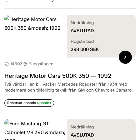
Nedräkning
AVSLUTAD
Högsta bud
298 000
SEK
chevron_right
14803
Kungsängen
sell
location_on
Heritage Motor Cars 500K 350 — 1992
Två världar i en bil. Vacker Mercedes Roadster från 1934 med
modernare och tillförlitlig teknik från GM och Chevrolet Camaro.
Reservationspris
uppnått
Nedräkning
AVSLUTAD