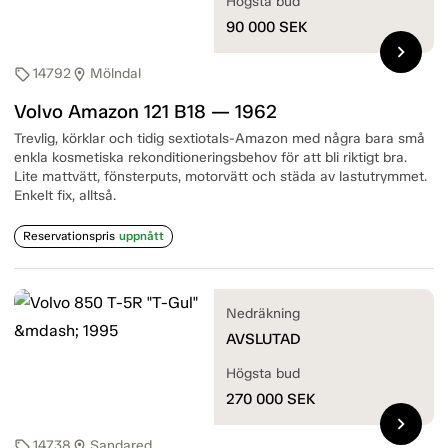
Högsta bud
90 000
SEK
chevron_right
14792
Mölndal
sell
location_on
Volvo Amazon 121 B18 — 1962
Trevlig, körklar och tidig sextiotals-Amazon med några bara små
enkla kosmetiska rekonditioneringsbehov för att bli riktigt bra.
Lite mattvätt, fönsterputs, motorvätt och städa av lastutrymmet.
Enkelt fix, alltså.
Reservationspris
uppnått
Nedräkning
AVSLUTAD
Högsta bud
270 000
SEK
chevron_right
14738
Sandared
sell
location_on