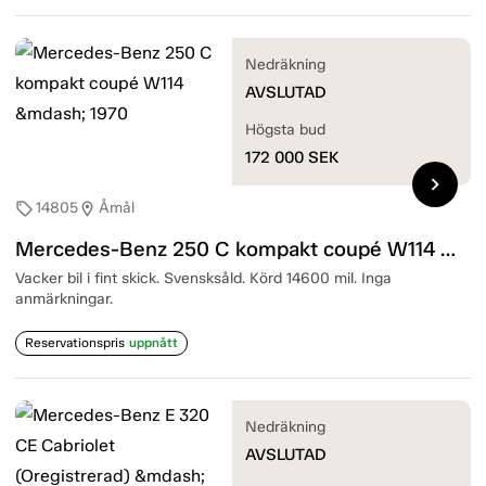
Nedräkning
AVSLUTAD
Högsta bud
172 000
SEK
chevron_right
14805
Åmål
sell
location_on
Mercedes-Benz 250 C kompakt coupé W114 — 1970
Vacker bil i fint skick. Svensksåld. Körd 14600 mil. Inga
anmärkningar.
Reservationspris
uppnått
Nedräkning
AVSLUTAD