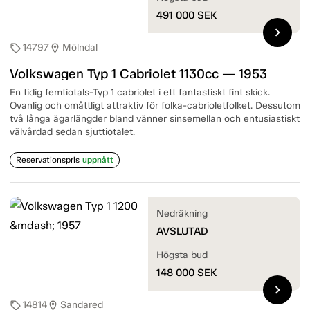
491 000
SEK
chevron_right
14797
Mölndal
sell
location_on
Volkswagen Typ 1 Cabriolet 1130cc — 1953
En tidig femtiotals-Typ 1 cabriolet i ett fantastiskt fint skick.
Ovanlig och omåttligt attraktiv för folka-cabrioletfolket. Dessutom
två långa ägarlängder bland vänner sinsemellan och entusiastiskt
välvårdad sedan sjuttiotalet.
Reservationspris
uppnått
Nedräkning
AVSLUTAD
Högsta bud
148 000
SEK
chevron_right
14814
Sandared
sell
location_on