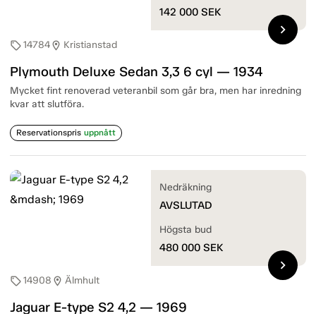
142 000
SEK
chevron_right
14784
Kristianstad
sell
location_on
Plymouth Deluxe Sedan 3,3 6 cyl — 1934
Mycket fint renoverad veteranbil som går bra, men har inredning
kvar att slutföra.
Reservationspris
uppnått
Nedräkning
AVSLUTAD
Högsta bud
480 000
SEK
chevron_right
14908
Älmhult
sell
location_on
Jaguar E-type S2 4,2 — 1969