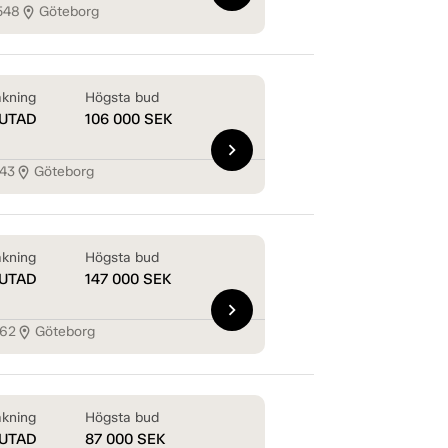
548
Göteborg
location_on
kning
Högsta bud
UTAD
106 000
SEK
chevron_right
543
Göteborg
location_on
kning
Högsta bud
UTAD
147 000
SEK
chevron_right
462
Göteborg
location_on
kning
Högsta bud
UTAD
87 000
SEK