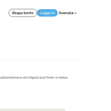
Skapa konto
Logga in
Svenska
arrow_back_ios
uktionslistorna och högsta bud finner ni nedan.