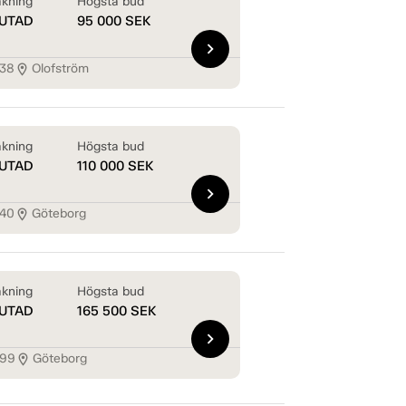
kning
Högsta bud
UTAD
95 000
SEK
chevron_right
538
Olofström
location_on
kning
Högsta bud
UTAD
110 000
SEK
chevron_right
540
Göteborg
location_on
kning
Högsta bud
UTAD
165 500
SEK
chevron_right
599
Göteborg
location_on