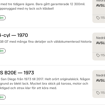
Nedrä
d tre tidigare ägare. Bara gått garanterade 12 300mil.
AVSL
psnyggad med ny lack och klädsel!
11
sell
ått
-cyl — 1970
Nedrä
B GT med många fina detaljer och väldokumenterad historia
AVSL
ått
11
sell
ES B20E — 1973
Nedrä
a San Diego från 1973 till 2017. Helt orört originalskick. Någon
AVSL
rund av blekt lack. Mycket bra skick på kaross, motor och
ktigad och strax klar för att köra med.
11
sell
ått