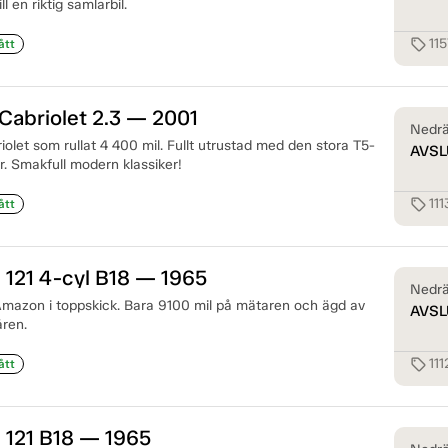
l en riktig samlarbil.
11
sell
ått
Cabriolet 2.3 — 2001
Nedrä
olet som rullat 4 400 mil. Fullt utrustad med den stora T5-
AVSL
. Smakfull modern klassiker!
111
sell
ått
121 4-cyl B18 — 1965
Nedrä
 Amazon i toppskick. Bara 9100 mil på mätaren och ägd av
AVSL
åren.
111
sell
ått
 121 B18 — 1965