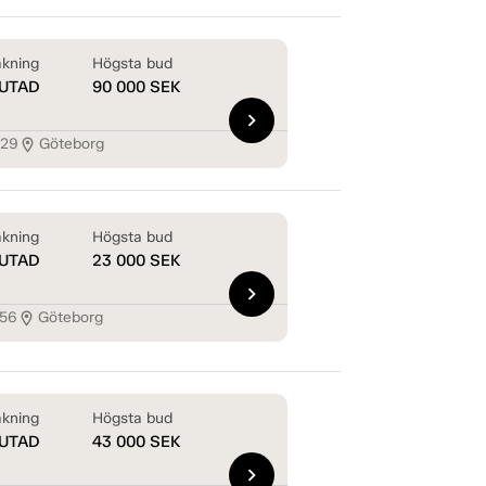
kning
Högsta bud
UTAD
90 000
SEK
chevron_right
029
Göteborg
location_on
kning
Högsta bud
UTAD
23 000
SEK
chevron_right
456
Göteborg
location_on
kning
Högsta bud
UTAD
43 000
SEK
chevron_right