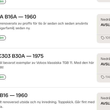
ått
 A B16A — 1960
Nedrä
renoverats av proffs för tio år sedan och sedan använts
AVSL
garfamilj sedan ny.
10
sell
ått
 C303 B30A — 1975
Nedrä
väl bevarat exemplar av Volvos klassiska TGB 11. Med den här
AVSL
lt!
11
sell
ått
 B16 — 1960
Nedrä
lt renoverad utsida och ny inredning. Toppskick. Går fint med
AVSL
a.