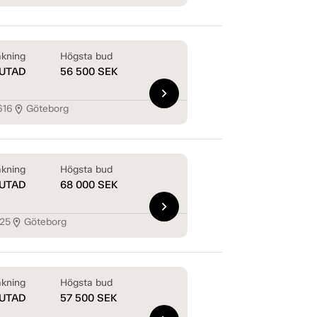
kning
Högsta bud
UTAD
56 500
SEK
chevron_right
616
Göteborg
location_on
kning
Högsta bud
UTAD
68 000
SEK
chevron_right
425
Göteborg
location_on
kning
Högsta bud
UTAD
57 500
SEK