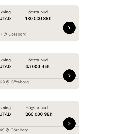
kning
Högsta bud
UTAD
180 000
SEK
chevron_right
17
Göteborg
location_on
kning
Högsta bud
UTAD
63 000
SEK
chevron_right
569
Göteborg
location_on
kning
Högsta bud
UTAD
260 000
SEK
chevron_right
249
Göteborg
location_on