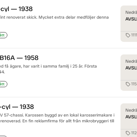
-cyl — 1938
Nedrä
i fint renoverat skick. Mycket extra delar medföljer denna
AVSL
111
sell
ått
 B16A — 1958
Nedrä
d få ägare, har varit i samma familj i 25 år. Första
AVSL
44.
11
sell
ått
-cyl — 1938
Nedrä
V 57-chassi. Karossen byggd av en lokal karosserimakare i
AVSL
 renoverad. En fin reklamfirma för allt från mikrobryggeri till
11
sell