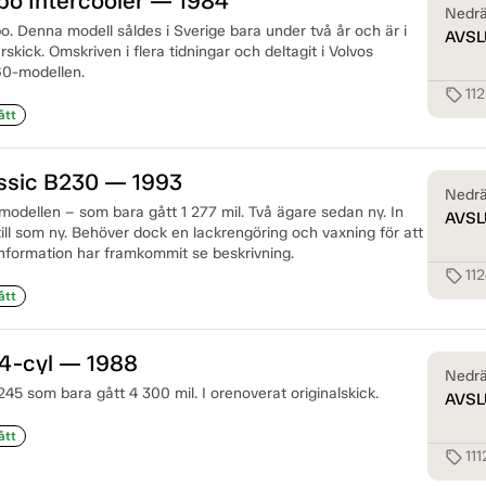
bo Intercooler — 1984
Nedrä
rbo. Denna modell såldes i Sverige bara under två år och är i
AVSL
skick. Omskriven i flera tidningar och deltagit i Volvos
60-modellen.
11
sell
ått
assic B230 — 1993
Nedrä
modellen – som bara gått 1 277 mil. Två ägare sedan ny. In
AVSL
ill som ny. Behöver dock en lackrengöring och vaxning för att
information har framkommit se beskrivning.
11
sell
ått
 4-cyl — 1988
Nedrä
45 som bara gått 4 300 mil. I orenoverat originalskick.
AVSL
ått
111
sell