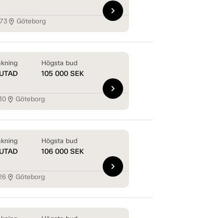
chevron_right
573
Göteborg
location_on
kning
Högsta bud
UTAD
105 000
SEK
chevron_right
30
Göteborg
location_on
kning
Högsta bud
UTAD
106 000
SEK
chevron_right
26
Göteborg
location_on