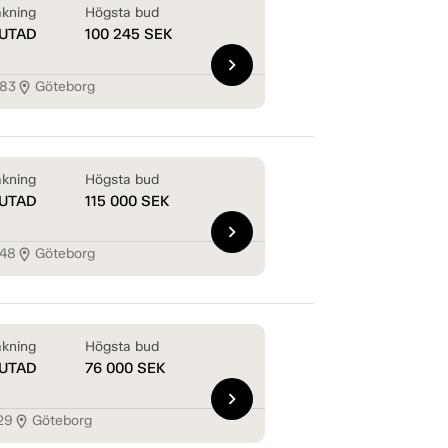
kning
Högsta bud
UTAD
100 245
SEK
chevron_right
283
Göteborg
location_on
kning
Högsta bud
UTAD
115 000
SEK
chevron_right
248
Göteborg
location_on
kning
Högsta bud
UTAD
76 000
SEK
chevron_right
29
Göteborg
location_on