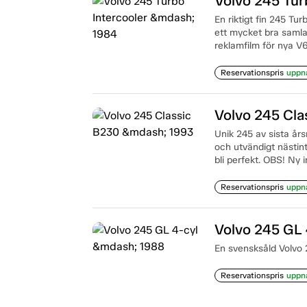
Volvo 245 Tur
En riktigt fin 245 Tu
ett mycket bra samlar
reklamfilm för nya V
Reservationspris
uppn
Volvo 245 Cl
Unik 245 av sista års
och utvändigt nästint
bli perfekt. OBS! Ny 
Reservationspris
uppn
Volvo 245 GL
En svensksåld Volvo 2
Reservationspris
uppn