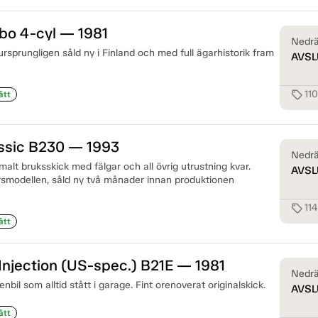
bo 4-cyl — 1981
Nedrä
 ursprungligen såld ny i Finland och med full ägarhistorik fram
AVSL
11
sell
ått
assic B230 — 1993
Nedrä
rmalt bruksskick med fälgar och all övrig utrustning kvar.
AVSL
årsmodellen, såld ny två månader innan produktionen
11
sell
ått
Injection (US-spec.) B21E — 1981
Nedrä
enbil som alltid stått i garage. Fint orenoverat originalskick.
AVSL
ått