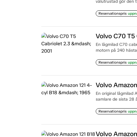
välutrustad gör den til
Reservationspris
uppn
Volvo C70 T5 
En lågmilad C70 cabri
motorn på 240 hästar
Reservationspris
uppn
Volvo Amazon 
En original lågmilad
samlare de sista 28 
Reservationspris
uppn
Volvo Amazon