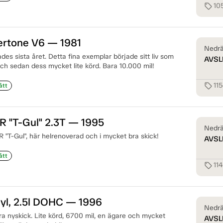
10
sell
ertone V6 — 1981
Nedrä
kades sista året. Detta fina exemplar började sitt liv som
AVSL
 och sedan dess mycket lite körd. Bara 10.000 mil!
11
sell
ått
R "T-Gul" 2.3T — 1995
Nedrä
R "T-Gul", här helrenoverad och i mycket bra skick!
AVSL
ått
11
sell
yl, 2.5l DOHC — 1996
Nedrä
ra nyskick. Lite körd, 6700 mil, en ägare och mycket
AVSL