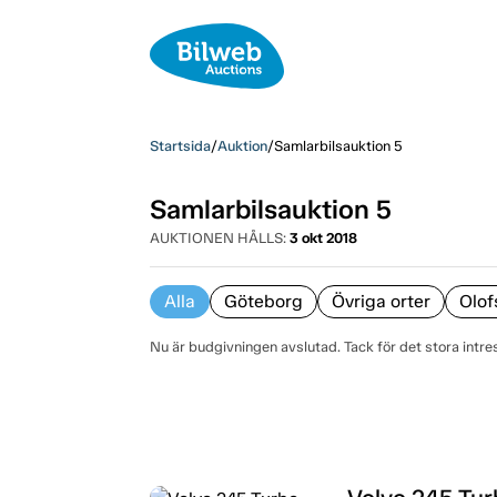
Startsida
/
Auktion
/
Samlarbilsauktion 5
Samlarbilsauktion 5
AUKTIONEN HÅLLS:
3 okt 2018
Alla
Göteborg
Övriga orter
Olof
Nu är budgivningen avslutad. Tack för det stora intre