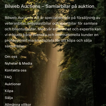
Bilweb Auctions – Samlarbilar på auktion
Bilweb Auctions AB är specialiserade på försäljning av
veteranbilar, entusiastbilar och sportbilar för samlare
och bilentusiaster. Med vår erfarenhet och expertis kan
vi erbjuda både svenska och internationella kunder en
professionell marknadsplats för att köpa och sälja
samlarbilar.
Om oss
Nyheter & Media
Kontakta oss
FAQ
Auktioner
Köpa
Sälja
Allmänna villkor