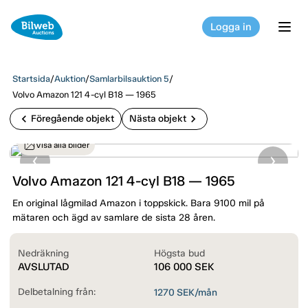
Logga in
tog
Startsida
/
Auktion
/
Samlarbilsauktion 5
/
Volvo Amazon 121 4-cyl B18 — 1965
chevron_left
chevron_right
Föregående objekt
Nästa objekt
Visa alla bilder
Volvo Amazon 121 4-cyl B18 — 1965
En original lågmilad Amazon i toppskick. Bara 9100 mil på
mätaren och ägd av samlare de sista 28 åren.
Nedräkning
Högsta bud
AVSLUTAD
106 000
SEK
Delbetalning från:
1270
SEK/mån