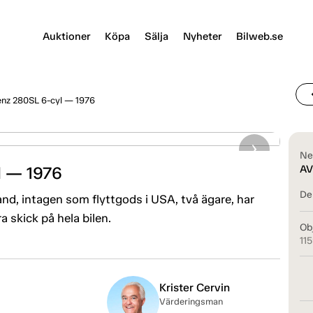
Auktioner
Köpa
Sälja
Nyheter
Bilweb.se
chevr
nz 280SL 6-cyl — 1976
Ne
l — 1976
AV
Del
and, intagen som flyttgods i USA, två ägare, har
 skick på hela bilen.
Ob
11
Krister Cervin
Värderingsman