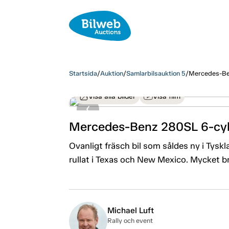
Startsida
/
Auktion
/
Samlarbilsauktion 5
/
Mercedes-Be
Visa alla bilder
Visa film
Mercedes-Benz 280SL 6-cy
Ovanligt fräsch bil som såldes ny i Tyskl
rullat i Texas och New Mexico. Mycket bra
Michael Luft
Rally och event