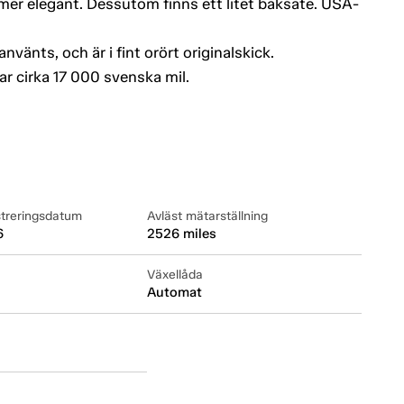
 mer elegant. Dessutom finns ett litet baksäte. USA-
använts, och är i fint orört originalskick.
r cirka 17 000 svenska mil.
streringsdatum
Avläst mätarställning
6
2526 miles
Växellåda
Automat