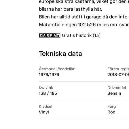
europeiska strålkastarna, vilket gör den
bilarna har bara lasthylla här.
Bilen har alltid stått i garage då den inte 
Mätarställningen 102 526 miles motsvara
Gratis historik (13)
Tekniska data
Årsmodell/modellår
Första regi
1976/1976
2018-07-0
Kw / hk
Drivmedel
138 / 185
Bensin
Klädsel
Färg
Vinyl
Röd