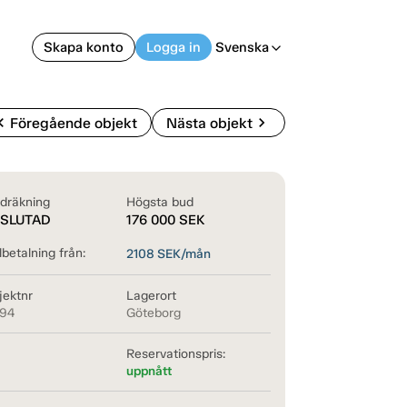
Skapa konto
Logga in
Svenska
arrow_back_ios
on_left
chevron_right
Föregående objekt
Nästa objekt
dräkning
Högsta bud
SLUTAD
176 000
SEK
betalning från:
2108
SEK/mån
jektnr
Lagerort
594
Göteborg
Reservationspris:
uppnått