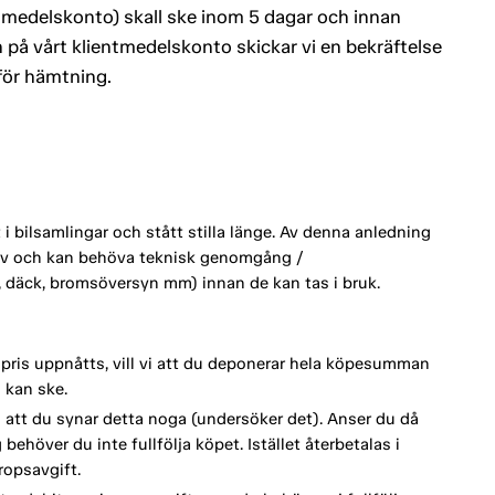
entmedelskonto) skall ske inom 5 dagar och innan
 på vårt klientmedelskonto skickar vi en bekräftelse
 för hämtning.
 bilsamlingar och stått stilla länge. Av denna anledning
ktiv och kan behöva teknisk genomgång /
ri, däck, bromsöversyn mm) innan de kan tas i bruk.
spris uppnåtts, vill vi att du deponerar hela köpesumman
 kan ske.
vi att du synar detta noga (undersöker det). Anser du då
behöver du inte fullfölja köpet. Istället återbetalas i
opsavgift.