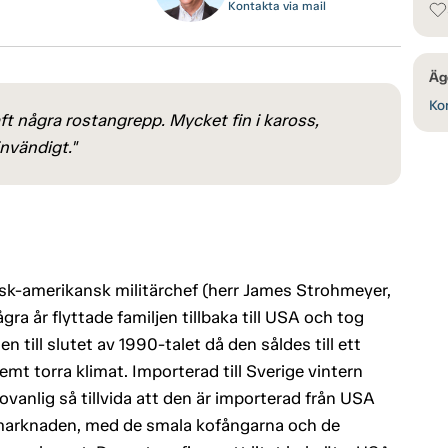
Kontakta via mail
Äg
Kon
aft några rostangrepp. Mycket fin i kaross,
nvändigt."
 tysk-amerikansk militärchef (herr James Strohmeyer,
gra år flyttade familjen tillbaka till USA och tog
 till slutet av 1990-talet då den såldes till ett
emt torra klimat. Importerad till Sverige vintern
 ovanlig så tillvida att den är importerad från USA
 marknaden, med de smala kofångarna och de