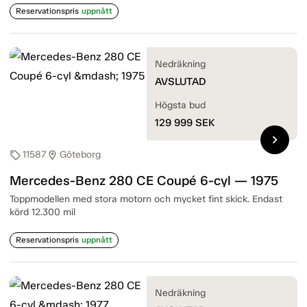
Reservationspris
uppnått
Nedräkning
AVSLUTAD
Högsta bud
129 999
SEK
chevron_right
11587
Göteborg
sell
location_on
Mercedes-Benz 280 CE Coupé 6-cyl — 1975
Toppmodellen med stora motorn och mycket fint skick. Endast
körd 12.300 mil
Reservationspris
uppnått
Nedräkning