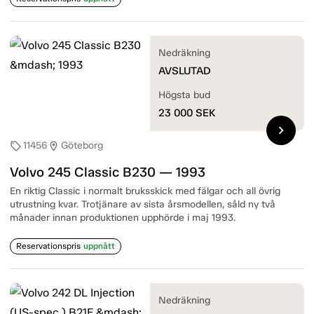
Nedräkning
AVSLUTAD
Högsta bud
23 000
SEK
chevron_right
11456
Göteborg
sell
location_on
Volvo 245 Classic B230 — 1993
En riktig Classic i normalt bruksskick med fälgar och all övrig
utrustning kvar. Trotjänare av sista årsmodellen, såld ny två
månader innan produktionen upphörde i maj 1993.
Reservationspris
uppnått
Nedräkning