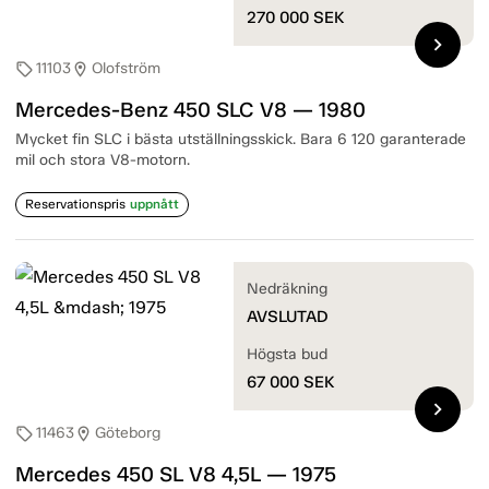
270 000
SEK
chevron_right
11103
Olofström
sell
location_on
Mercedes-Benz 450 SLC V8 — 1980
Mycket fin SLC i bästa utställningsskick. Bara 6 120 garanterade
mil och stora V8-motorn.
Reservationspris
uppnått
Nedräkning
AVSLUTAD
Högsta bud
67 000
SEK
chevron_right
11463
Göteborg
sell
location_on
Mercedes 450 SL V8 4,5L — 1975