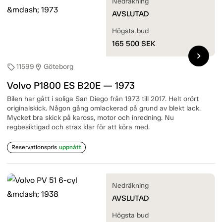
Nedräkning
AVSLUTAD
Högsta bud
165 500
SEK
chevron_right
11599
Göteborg
sell
location_on
Volvo P1800 ES B20E — 1973
Bilen har gått i soliga San Diego från 1973 till 2017. Helt orört
originalskick. Någon gång omlackerad på grund av blekt lack.
Mycket bra skick på kaross, motor och inredning. Nu
regbesiktigad och strax klar för att köra med.
Reservationspris
uppnått
Nedräkning
AVSLUTAD
Högsta bud