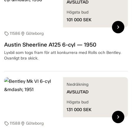
AVSLUTAD
Högsta bud
101 000
SEK
chevron_right
11586
Göteborg
sell
location_on
Austin Sheerline A125 6-cyl — 1950
Lyxbil som togs fram för att konkurrera med Rolls och Bentley.
Ovanligt bra skick.
Nedräkning
AVSLUTAD
Högsta bud
131 000
SEK
chevron_right
11588
Göteborg
sell
location_on