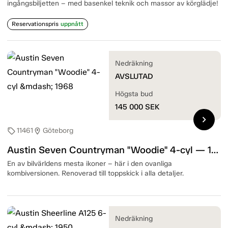
ingångsbiljetten – med basenkel teknik och massor av körglädje!
Reservationspris
uppnått
Nedräkning
AVSLUTAD
Högsta bud
145 000
SEK
chevron_right
11461
Göteborg
sell
location_on
Austin Seven Countryman "Woodie" 4-cyl — 1968
En av bilvärldens mesta ikoner – här i den ovanliga
kombiversionen. Renoverad till toppskick i alla detaljer.
Nedräkning