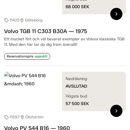
68 000
SEK
chevron_right
11425
Göteborg
sell
location_on
Volvo TGB 11 C303 B30A — 1975
Ett mycket fint och väl bevarat exemplar av Volvos klassiska TGB
11. Med den här tar du dig fram överallt!
Reservationspris
uppnått
Nedräkning
AVSLUTAD
Högsta bud
57 500
SEK
chevron_right
11597
Olofström
sell
location_on
Volvo PV 544 B16 — 1960