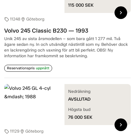
115 000
SEK
chevron_right
11248
Göteborg
sell
location_on
Volvo 245 Classic B230 — 1993
Unik 245 av sista årsmodellen – som bara gått 1 277 mil. Två
ägare sedan ny. In och utvändigt nästintill som ny. Behöver dock
en lackrengöring och vaxning för att bli perfekt. OBS! Ny
information har framkommit se beskrivning.
Reservationspris
uppnått
Nedräkning
AVSLUTAD
Högsta bud
76 000
SEK
chevron_right
11129
Göteborg
sell
location_on