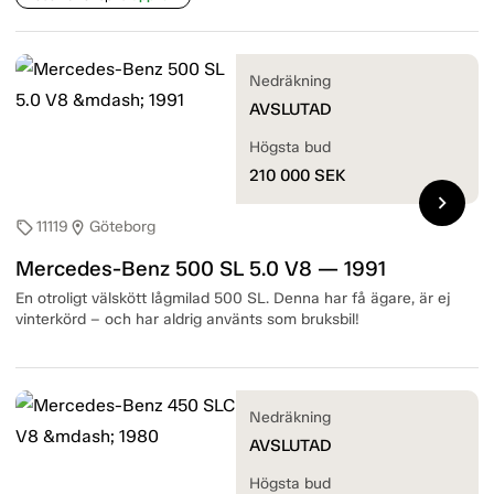
Nedräkning
AVSLUTAD
Högsta bud
210 000
SEK
chevron_right
11119
Göteborg
sell
location_on
Mercedes-Benz 500 SL 5.0 V8 — 1991
En otroligt välskött lågmilad 500 SL. Denna har få ägare, är ej
vinterkörd – och har aldrig använts som bruksbil!
Nedräkning
AVSLUTAD
Högsta bud