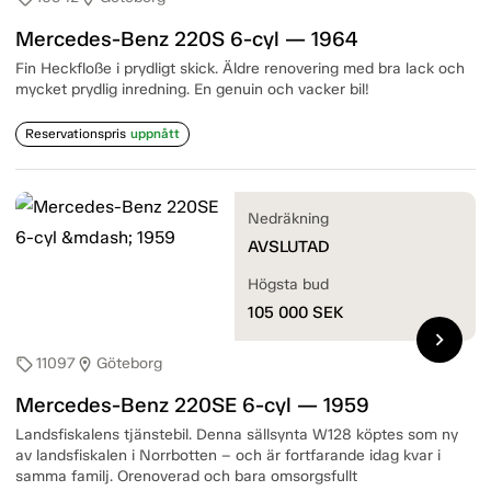
Mercedes-Benz 220S 6-cyl — 1964
Fin Heckfloße i prydligt skick. Äldre renovering med bra lack och
mycket prydlig inredning. En genuin och vacker bil!
Reservationspris
uppnått
Nedräkning
AVSLUTAD
Högsta bud
105 000
SEK
chevron_right
11097
Göteborg
sell
location_on
Mercedes-Benz 220SE 6-cyl — 1959
Landsfiskalens tjänstebil. Denna sällsynta W128 köptes som ny
av landsfiskalen i Norrbotten – och är fortfarande idag kvar i
samma familj. Orenoverad och bara omsorgsfullt