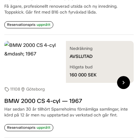
Få ägare, profesionellt renoverad utsida och ny inredning.
Toppskick. Går fint med B16 och fyrväxlad låda.
Reservationspris
uppnått
Nedräkning
AVSLUTAD
Högsta bud
160 000
SEK
chevron_right
11108
Göteborg
sell
location_on
BMW 2000 CS 4-cyl — 1967
Har sedan 30 år tillhört Sparreholms förnämliga samlingar, inte
körd på 12 år men nu uppstartad av verkstad och går fint.
Reservationspris
uppnått