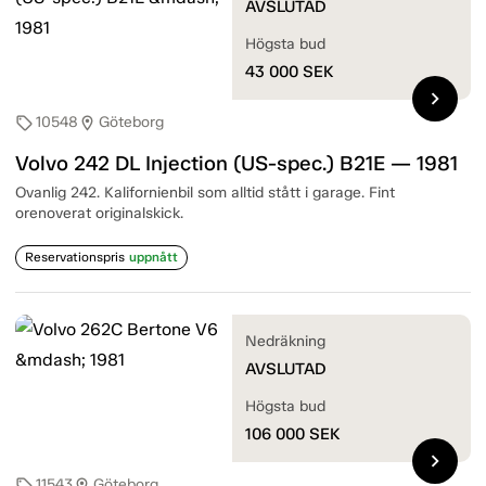
AVSLUTAD
Högsta bud
43 000
SEK
chevron_right
10548
Göteborg
sell
location_on
Volvo 242 DL Injection (US-spec.) B21E — 1981
Ovanlig 242. Kalifornienbil som alltid stått i garage. Fint
orenoverat originalskick.
Reservationspris
uppnått
Nedräkning
AVSLUTAD
Högsta bud
106 000
SEK
chevron_right
11543
Göteborg
sell
location_on