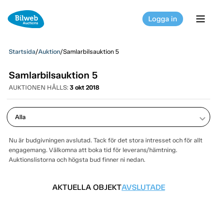
Logga in
tog
Startsida
/
Auktion
/
Samlarbilsauktion 5
Samlarbilsauktion 5
AUKTIONEN HÅLLS:
3 okt 2018
keyboard_arrow_down
Nu är budgivningen avslutad. Tack för det stora intresset och för allt
engagemang. Välkomna att boka tid för leverans/hämtning.
Auktionslistorna och högsta bud finner ni nedan.
AKTUELLA OBJEKT
AVSLUTADE