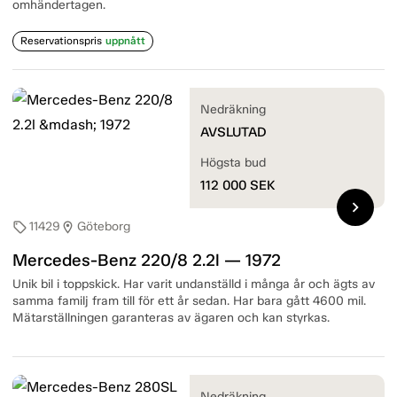
omhändertagen.
Reservationspris
uppnått
Nedräkning
AVSLUTAD
Högsta bud
112 000
SEK
chevron_right
11429
Göteborg
sell
location_on
Mercedes-Benz 220/8 2.2l — 1972
Unik bil i toppskick. Har varit undanställd i många år och ägts av
samma familj fram till för ett år sedan. Har bara gått 4600 mil.
Mätarställningen garanteras av ägaren och kan styrkas.
Nedräkning