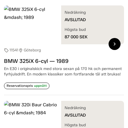
Nedräkning
AVSLUTAD
Högsta bud
87 000
SEK
chevron_right
11541
Göteborg
sell
location_on
BMW 325iX 6-cyl — 1989
En E30 i originalskick med stora sexan på 170 hk och permanent
fyrhjulsdrift. En modern klassiker som fortfarande tål att brukas!
Reservationspris
uppnått
Nedräkning
AVSLUTAD
Högsta bud