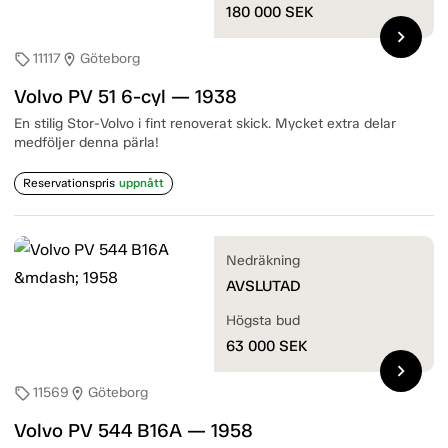
180 000
SEK
chevron_right
11117
Göteborg
sell
location_on
Volvo PV 51 6-cyl — 1938
En stilig Stor-Volvo i fint renoverat skick. Mycket extra delar
medföljer denna pärla!
Reservationspris
uppnått
Nedräkning
AVSLUTAD
Högsta bud
63 000
SEK
chevron_right
11569
Göteborg
sell
location_on
Volvo PV 544 B16A — 1958