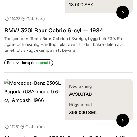
18 000
SEK
chevron_right
11423
Göteborg
sell
location_on
BMW 320i Baur Cabrio 6-cyl — 1984
Troligen den första Baur Cabrion i Sverige, byggd på E30. En
ägare och ovanlig Hardtop i plåt även till den bakre delen av
taket. Ett viktigt exemplar att bevara.
Reservationspris
uppnått
Nedräkning
AVSLUTAD
Högsta bud
396 000
SEK
chevron_right
11251
Olofström
sell
location_on