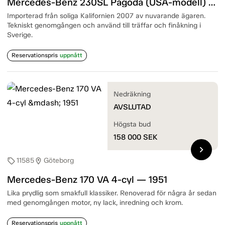
Mercedes-Benz 230SL Pagoda (USA-modell) 6-cyl — 1966
Importerad från soliga Kalifornien 2007 av nuvarande ägaren.
Tekniskt genomgången och använd till träffar och finåkning i
Sverige.
Reservationspris
uppnått
Nedräkning
AVSLUTAD
Högsta bud
158 000
SEK
chevron_right
11585
Göteborg
sell
location_on
Mercedes-Benz 170 VA 4-cyl — 1951
Lika prydlig som smakfull klassiker. Renoverad för några år sedan
med genomgången motor, ny lack, inredning och krom.
Reservationspris
uppnått