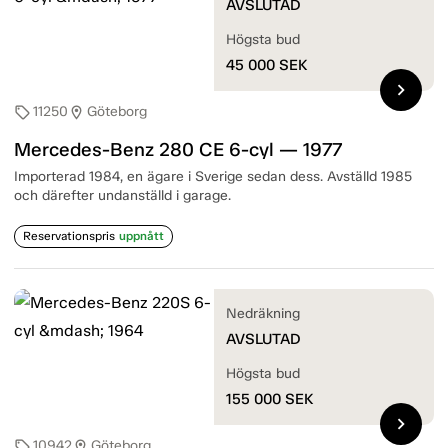
AVSLUTAD
Högsta bud
45 000
SEK
chevron_right
11250
Göteborg
sell
location_on
Mercedes-Benz 280 CE 6-cyl — 1977
Importerad 1984, en ägare i Sverige sedan dess. Avställd 1985
och därefter undanställd i garage.
Reservationspris
uppnått
Nedräkning
AVSLUTAD
Högsta bud
155 000
SEK
chevron_right
10942
Göteborg
sell
location_on