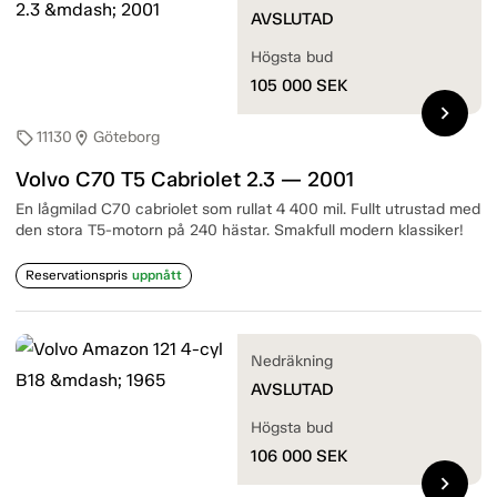
AVSLUTAD
Högsta bud
105 000
SEK
chevron_right
11130
Göteborg
sell
location_on
Volvo C70 T5 Cabriolet 2.3 — 2001
En lågmilad C70 cabriolet som rullat 4 400 mil. Fullt utrustad med
den stora T5-motorn på 240 hästar. Smakfull modern klassiker!
Reservationspris
uppnått
Nedräkning
AVSLUTAD
Högsta bud
106 000
SEK
chevron_right