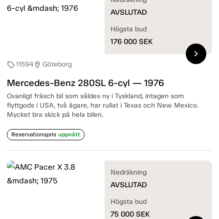
AVSLUTAD
Högsta bud
176 000
SEK
chevron_right
11594
Göteborg
sell
location_on
Mercedes-Benz 280SL 6-cyl — 1976
Ovanligt fräsch bil som såldes ny i Tyskland, intagen som
flyttgods i USA, två ägare, har rullat i Texas och New Mexico.
Mycket bra skick på hela bilen.
Reservationspris
uppnått
Nedräkning
AVSLUTAD
Högsta bud
75 000
SEK