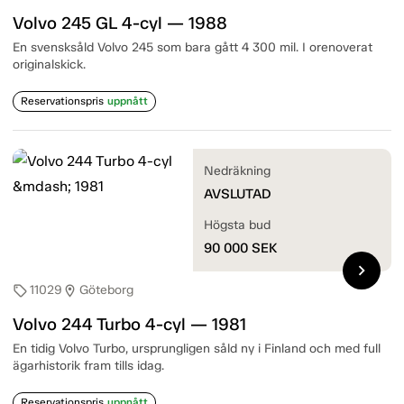
Volvo 245 GL 4-cyl — 1988
En svensksåld Volvo 245 som bara gått 4 300 mil. I orenoverat
originalskick.
Reservationspris
uppnått
Nedräkning
AVSLUTAD
Högsta bud
90 000
SEK
chevron_right
11029
Göteborg
sell
location_on
Volvo 244 Turbo 4-cyl — 1981
En tidig Volvo Turbo, ursprungligen såld ny i Finland och med full
ägarhistorik fram tills idag.
Reservationspris
uppnått