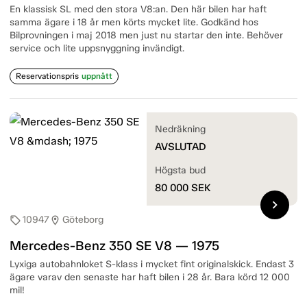
En klassisk SL med den stora V8:an. Den här bilen har haft
samma ägare i 18 år men körts mycket lite. Godkänd hos
Bilprovningen i maj 2018 men just nu startar den inte. Behöver
service och lite uppsnyggning invändigt.
Reservationspris
uppnått
Nedräkning
AVSLUTAD
Högsta bud
80 000
SEK
chevron_right
10947
Göteborg
sell
location_on
Mercedes-Benz 350 SE V8 — 1975
Lyxiga autobahnloket S-klass i mycket fint originalskick. Endast 3
ägare varav den senaste har haft bilen i 28 år. Bara körd 12 000
mil!