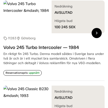
Nedräkning
AVSLUTAD
Högsta bud
100 245
SEK
chevron_right
11283
Göteborg
sell
location_on
Volvo 245 Turbo Intercooler — 1984
En riktigt fin 245 Turbo. Denna modell såldes i Sverige bara under
två år och är i ett mycket bra samlarskick. Omskriven i flera
tidningar och deltagit i Volvos reklamfilm för nya V60-modellen.
Reservationspris
uppnått
Nedräkning
AVSLUTAD
Högsta bud