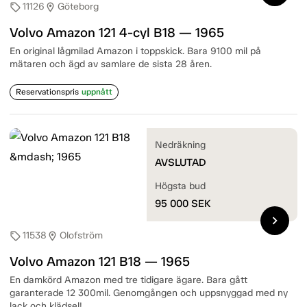
11126
Göteborg
sell
location_on
Volvo Amazon 121 4-cyl B18 — 1965
En original lågmilad Amazon i toppskick. Bara 9100 mil på
mätaren och ägd av samlare de sista 28 åren.
Reservationspris
uppnått
Nedräkning
AVSLUTAD
Högsta bud
95 000
SEK
chevron_right
11538
Olofström
sell
location_on
Volvo Amazon 121 B18 — 1965
En damkörd Amazon med tre tidigare ägare. Bara gått
garanterade 12 300mil. Genomgången och uppsnyggad med ny
lack och klädsel!