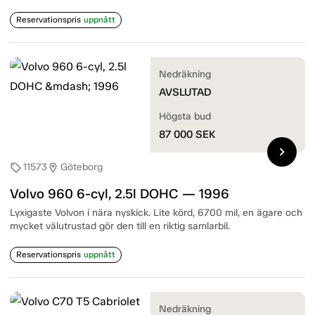
Reservationspris
uppnått
Nedräkning
AVSLUTAD
Högsta bud
87 000
SEK
chevron_right
11573
Göteborg
sell
location_on
Volvo 960 6-cyl, 2.5l DOHC — 1996
Lyxigaste Volvon i nära nyskick. Lite körd, 6700 mil, en ägare och
mycket välutrustad gör den till en riktig samlarbil.
Reservationspris
uppnått
Nedräkning