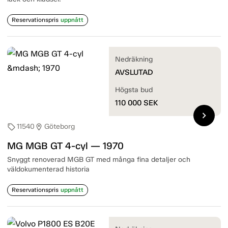
Reservationspris
uppnått
Nedräkning
AVSLUTAD
Högsta bud
110 000
SEK
chevron_right
11540
Göteborg
sell
location_on
MG MGB GT 4-cyl — 1970
Snyggt renoverad MGB GT med många fina detaljer och
väldokumenterad historia
Reservationspris
uppnått