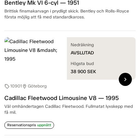
Bentley Mk VI 6-cyl — 1951
Brittisk finsmakarvagn i prydligt skick. Bentley och Rolls-Royce
första möjlig att få med standardkaross.
Nedräkning
AVSLUTAD
Högsta bud
38 900
SEK
chevron_right
10901
Göteborg
sell
location_on
Cadillac Fleetwood Limousine V8 — 1995
Väl omhändertagen Cadillac Fleetwood. Fullmatat lyxskepp med
få mil.
Reservationspris
uppnått