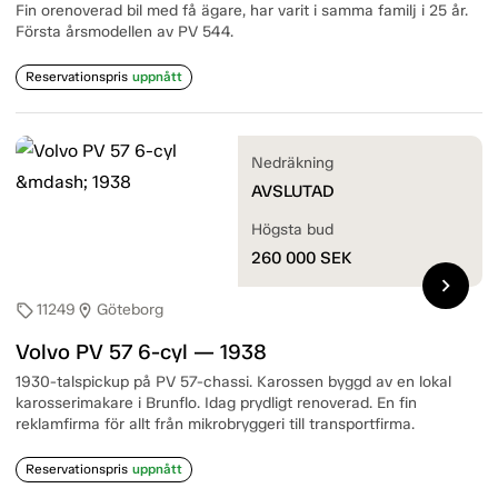
Fin orenoverad bil med få ägare, har varit i samma familj i 25 år.
Första årsmodellen av PV 544.
Reservationspris
uppnått
Nedräkning
AVSLUTAD
Högsta bud
260 000
SEK
chevron_right
11249
Göteborg
sell
location_on
Volvo PV 57 6-cyl — 1938
1930-talspickup på PV 57-chassi. Karossen byggd av en lokal
karosserimakare i Brunflo. Idag prydligt renoverad. En fin
reklamfirma för allt från mikrobryggeri till transportfirma.
Reservationspris
uppnått