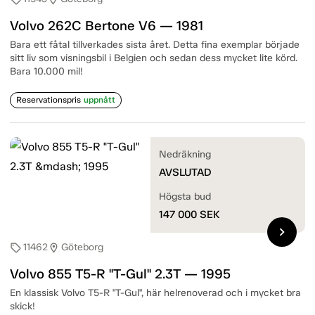
Volvo 262C Bertone V6 — 1981
Bara ett fåtal tillverkades sista året. Detta fina exemplar började
sitt liv som visningsbil i Belgien och sedan dess mycket lite körd.
Bara 10.000 mil!
Reservationspris
uppnått
Nedräkning
AVSLUTAD
Högsta bud
147 000
SEK
chevron_right
11462
Göteborg
sell
location_on
Volvo 855 T5-R "T-Gul" 2.3T — 1995
En klassisk Volvo T5-R "T-Gul", här helrenoverad och i mycket bra
skick!