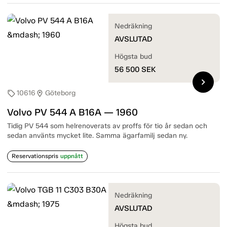
Nedräkning
AVSLUTAD
Högsta bud
56 500
SEK
chevron_right
10616
Göteborg
sell
location_on
Volvo PV 544 A B16A — 1960
Tidig PV 544 som helrenoverats av proffs för tio år sedan och
sedan använts mycket lite. Samma ägarfamilj sedan ny.
Reservationspris
uppnått
Nedräkning
AVSLUTAD
Högsta bud