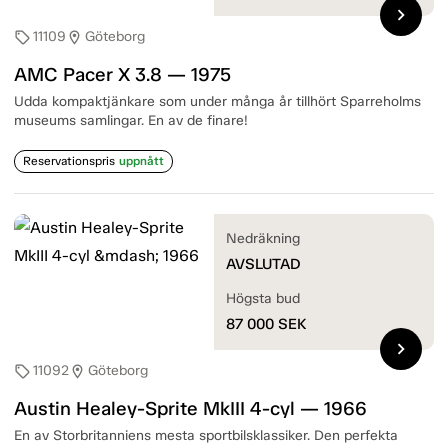
chevron_right
11109
Göteborg
sell
location_on
AMC Pacer X 3.8 — 1975
Udda kompaktjänkare som under många år tillhört Sparreholms
museums samlingar. En av de finare!
Reservationspris
uppnått
Nedräkning
AVSLUTAD
Högsta bud
87 000
SEK
chevron_right
11092
Göteborg
sell
location_on
Austin Healey-Sprite MkIII 4-cyl — 1966
En av Storbritanniens mesta sportbilsklassiker. Den perfekta