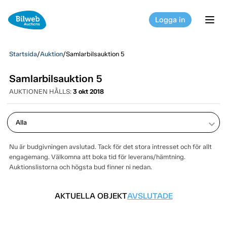
Logga in
tog
Startsida
/
Auktion
/
Samlarbilsauktion 5
Samlarbilsauktion 5
AUKTIONEN HÅLLS:
3 okt 2018
keyboard_arrow_down
Nu är budgivningen avslutad. Tack för det stora intresset och för allt
engagemang. Välkomna att boka tid för leverans/hämtning.
Auktionslistorna och högsta bud finner ni nedan.
AKTUELLA OBJEKT
AVSLUTADE