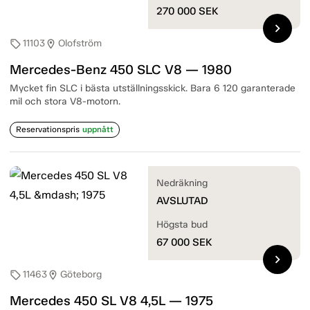
270 000
SEK
chevron_right
11103
Olofström
sell
location_on
Mercedes-Benz 450 SLC V8 — 1980
Mycket fin SLC i bästa utställningsskick. Bara 6 120 garanterade
mil och stora V8-motorn.
Reservationspris
uppnått
Nedräkning
AVSLUTAD
Högsta bud
67 000
SEK
chevron_right
11463
Göteborg
sell
location_on
Mercedes 450 SL V8 4,5L — 1975