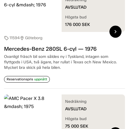
AVSLUTAD
Högsta bud
176 000
SEK
chevron_right
11594
Göteborg
sell
location_on
Mercedes-Benz 280SL 6-cyl — 1976
Ovanligt fräsch bil som såldes ny i Tyskland, intagen som
flyttgods i USA, två ägare, har rullat i Texas och New Mexico.
Mycket bra skick på hela bilen.
Reservationspris
uppnått
Nedräkning
AVSLUTAD
Högsta bud
75 000
SEK