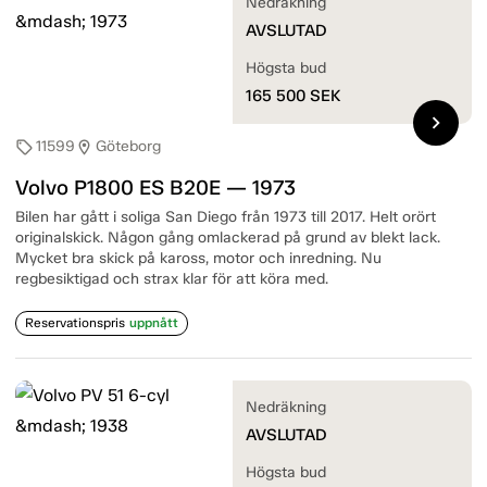
Nedräkning
AVSLUTAD
Högsta bud
165 500
SEK
chevron_right
11599
Göteborg
sell
location_on
Volvo P1800 ES B20E — 1973
Bilen har gått i soliga San Diego från 1973 till 2017. Helt orört
originalskick. Någon gång omlackerad på grund av blekt lack.
Mycket bra skick på kaross, motor och inredning. Nu
regbesiktigad och strax klar för att köra med.
Reservationspris
uppnått
Nedräkning
AVSLUTAD
Högsta bud