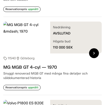
Reservationspris
uppnått
Nedräkning
AVSLUTAD
Högsta bud
110 000
SEK
chevron_right
11540
Göteborg
sell
location_on
MG MGB GT 4-cyl — 1970
Snyggt renoverad MGB GT med många fina detaljer och
väldokumenterad historia
Reservationspris
uppnått