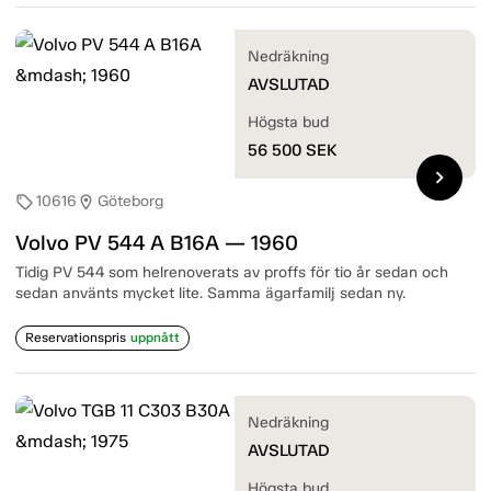
Nedräkning
AVSLUTAD
Högsta bud
56 500
SEK
chevron_right
10616
Göteborg
sell
location_on
Volvo PV 544 A B16A — 1960
Tidig PV 544 som helrenoverats av proffs för tio år sedan och
sedan använts mycket lite. Samma ägarfamilj sedan ny.
Reservationspris
uppnått
Nedräkning
AVSLUTAD
Högsta bud