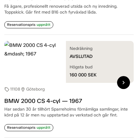
Få ägare, profesionellt renoverad utsida och ny inredning.
Toppskick. Går fint med B16 och fyrväxlad låda.
Reservationspris
uppnått
Nedräkning
AVSLUTAD
Högsta bud
160 000
SEK
chevron_right
11108
Göteborg
sell
location_on
BMW 2000 CS 4-cyl — 1967
Har sedan 30 år tillhört Sparreholms förnämliga samlingar, inte
körd på 12 år men nu uppstartad av verkstad och går fint.
Reservationspris
uppnått