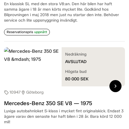
En klassisk SL med den stora V8:an. Den här bilen har haft
samma ägare i 18 år men körts mycket lite. Godkänd hos
Bilprovningen i maj 2018 men just nu startar den inte. Behöver
service och lite uppsnyggning invändigt.
Reservationspris
uppnått
Nedräkning
AVSLUTAD
Högsta bud
80 000
SEK
chevron_right
10947
Göteborg
sell
location_on
Mercedes-Benz 350 SE V8 — 1975
Lyxiga autobahnloket S-klass i mycket fint originalskick. Endast 3
ägare varav den senaste har haft bilen i 28 år. Bara körd 12 000
mil!