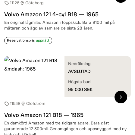
11126
Göteborg
sell
location_on
Volvo Amazon 121 4-cyl B18 — 1965
En original lågmilad Amazon i toppskick. Bara 9100 mil på
mätaren och ägd av samlare de sista 28 åren.
Reservationspris
uppnått
Nedräkning
AVSLUTAD
Högsta bud
95 000
SEK
chevron_right
11538
Olofström
sell
location_on
Volvo Amazon 121 B18 — 1965
En damkörd Amazon med tre tidigare ägare. Bara gått
garanterade 12 300mil. Genomgången och uppsnyggad med ny
lack och klädsel!