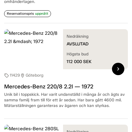
omhändertagen.
Reservationspris
uppnått
Nedräkning
AVSLUTAD
Högsta bud
112 000
SEK
chevron_right
11429
Göteborg
sell
location_on
Mercedes-Benz 220/8 2.2l — 1972
Unik bil i toppskick. Har varit undanställd i många år och ägts av
samma familj fram till för ett år sedan. Har bara gått 4600 mil.
Mätarställningen garanteras av ägaren och kan styrkas.
Nedräkning