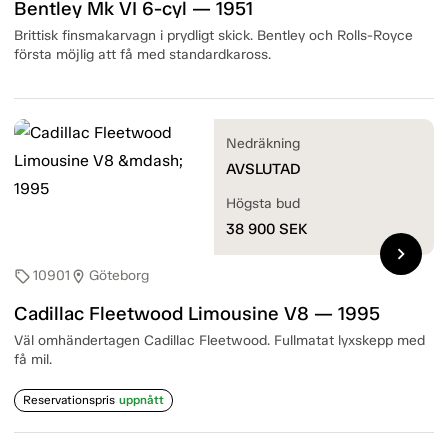
Bentley Mk VI 6-cyl — 1951
Brittisk finsmakarvagn i prydligt skick. Bentley och Rolls-Royce
första möjlig att få med standardkaross.
Nedräkning
AVSLUTAD
Högsta bud
38 900
SEK
chevron_right
10901
Göteborg
sell
location_on
Cadillac Fleetwood Limousine V8 — 1995
Väl omhändertagen Cadillac Fleetwood. Fullmatat lyxskepp med
få mil.
Reservationspris
uppnått