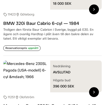
18 000
SEK
chevron_right
11423
Göteborg
sell
location_on
BMW 320i Baur Cabrio 6-cyl — 1984
Troligen den första Baur Cabrion i Sverige, byggd på E30. En
ägare och ovanlig Hardtop i plåt även till den bakre delen av
taket. Ett viktigt exemplar att bevara.
Reservationspris
uppnått
Nedräkning
AVSLUTAD
Högsta bud
396 000
SEK
chevron_right
11251
Olofström
sell
location_on