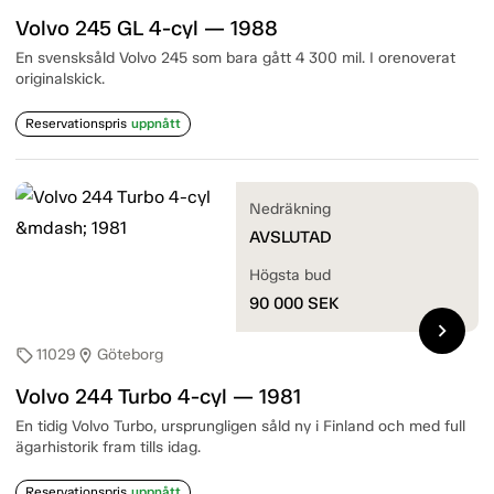
Volvo 245 GL 4-cyl — 1988
En svensksåld Volvo 245 som bara gått 4 300 mil. I orenoverat
originalskick.
Reservationspris
uppnått
Nedräkning
AVSLUTAD
Högsta bud
90 000
SEK
chevron_right
11029
Göteborg
sell
location_on
Volvo 244 Turbo 4-cyl — 1981
En tidig Volvo Turbo, ursprungligen såld ny i Finland och med full
ägarhistorik fram tills idag.
Reservationspris
uppnått