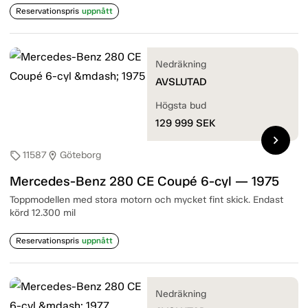
Reservationspris
uppnått
Nedräkning
AVSLUTAD
Högsta bud
129 999
SEK
chevron_right
11587
Göteborg
sell
location_on
Mercedes-Benz 280 CE Coupé 6-cyl — 1975
Toppmodellen med stora motorn och mycket fint skick. Endast
körd 12.300 mil
Reservationspris
uppnått
Nedräkning