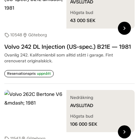
AVSLUTAD
Högsta bud
43 000
SEK
chevron_right
10548
Göteborg
sell
location_on
Volvo 242 DL Injection (US-spec.) B21E — 1981
Ovanlig 242. Kalifornienbil som alltid stått i garage. Fint
orenoverat originalskick.
Reservationspris
uppnått
Nedräkning
AVSLUTAD
Högsta bud
106 000
SEK
chevron_right
11543
Göteborg
sell
location_on