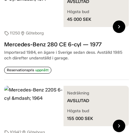
AVSLUTAD
Högsta bud
45 000
SEK
chevron_right
11250
Göteborg
sell
location_on
Mercedes-Benz 280 CE 6-cyl — 1977
Importerad 1984, en ägare i Sverige sedan dess. Avställd 1985
och därefter undanställd i garage.
Reservationspris
uppnått
Nedräkning
AVSLUTAD
Högsta bud
155 000
SEK
chevron_right
10942
Göteborg
sell
location_on