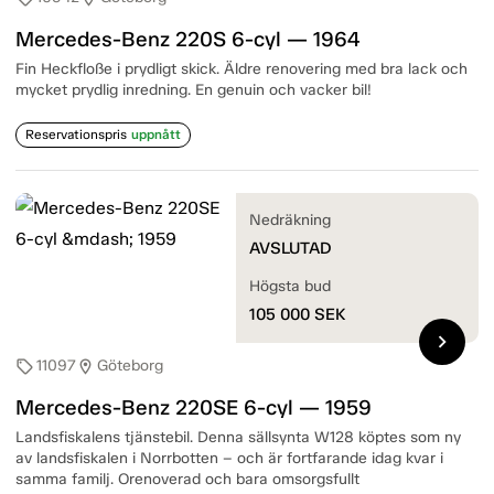
Mercedes-Benz 220S 6-cyl — 1964
Fin Heckfloße i prydligt skick. Äldre renovering med bra lack och
mycket prydlig inredning. En genuin och vacker bil!
Reservationspris
uppnått
Nedräkning
AVSLUTAD
Högsta bud
105 000
SEK
chevron_right
11097
Göteborg
sell
location_on
Mercedes-Benz 220SE 6-cyl — 1959
Landsfiskalens tjänstebil. Denna sällsynta W128 köptes som ny
av landsfiskalen i Norrbotten – och är fortfarande idag kvar i
samma familj. Orenoverad och bara omsorgsfullt