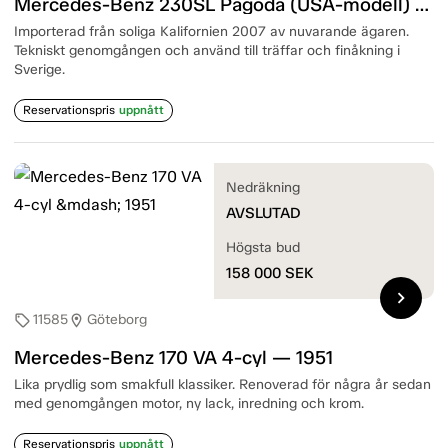
Mercedes-Benz 230SL Pagoda (USA-modell) 6-cyl — 1966
Importerad från soliga Kalifornien 2007 av nuvarande ägaren.
Tekniskt genomgången och använd till träffar och finåkning i
Sverige.
Reservationspris
uppnått
Nedräkning
AVSLUTAD
Högsta bud
158 000
SEK
chevron_right
11585
Göteborg
sell
location_on
Mercedes-Benz 170 VA 4-cyl — 1951
Lika prydlig som smakfull klassiker. Renoverad för några år sedan
med genomgången motor, ny lack, inredning och krom.
Reservationspris
uppnått