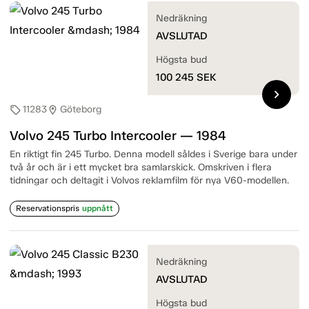
Nedräkning
AVSLUTAD
Högsta bud
100 245
SEK
chevron_right
11283
Göteborg
sell
location_on
Volvo 245 Turbo Intercooler — 1984
En riktigt fin 245 Turbo. Denna modell såldes i Sverige bara under
två år och är i ett mycket bra samlarskick. Omskriven i flera
tidningar och deltagit i Volvos reklamfilm för nya V60-modellen.
Reservationspris
uppnått
Nedräkning
AVSLUTAD
Högsta bud