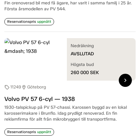
Fin orenoverad bil med få ägare, har varit i samma familj i 25 år.
Första årsmodellen av PV 544.
Reservationspris
uppnått
Nedräkning
AVSLUTAD
Högsta bud
260 000
SEK
chevron_right
11249
Göteborg
sell
location_on
Volvo PV 57 6-cyl — 1938
1930-talspickup på PV 57-chassi. Karossen byggd av en lokal
karosserimakare i Brunflo. Idag prydligt renoverad. En fin
reklamfirma för allt från mikrobryggeri till transportfirma.
Reservationspris
uppnått