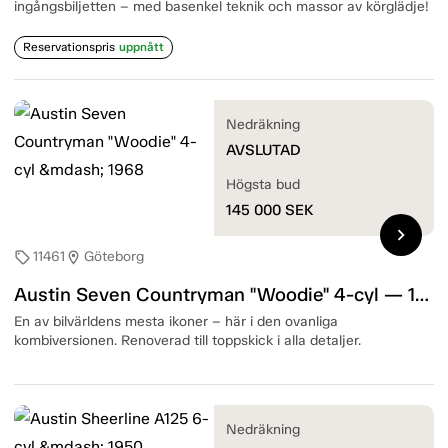
ingångsbiljetten – med basenkel teknik och massor av körglädje!
Reservationspris
uppnått
Nedräkning
AVSLUTAD
Högsta bud
145 000
SEK
chevron_right
11461
Göteborg
sell
location_on
Austin Seven Countryman "Woodie" 4-cyl — 1968
En av bilvärldens mesta ikoner – här i den ovanliga
kombiversionen. Renoverad till toppskick i alla detaljer.
Nedräkning