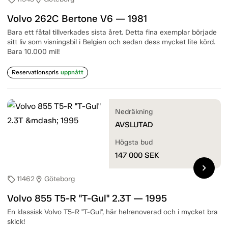
Volvo 262C Bertone V6 — 1981
Bara ett fåtal tillverkades sista året. Detta fina exemplar började
sitt liv som visningsbil i Belgien och sedan dess mycket lite körd.
Bara 10.000 mil!
Reservationspris
uppnått
Nedräkning
AVSLUTAD
Högsta bud
147 000
SEK
chevron_right
11462
Göteborg
sell
location_on
Volvo 855 T5-R "T-Gul" 2.3T — 1995
En klassisk Volvo T5-R "T-Gul", här helrenoverad och i mycket bra
skick!