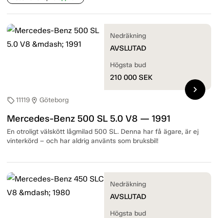
Nedräkning
AVSLUTAD
Högsta bud
210 000
SEK
chevron_right
11119
Göteborg
sell
location_on
Mercedes-Benz 500 SL 5.0 V8 — 1991
En otroligt välskött lågmilad 500 SL. Denna har få ägare, är ej
vinterkörd – och har aldrig använts som bruksbil!
Nedräkning
AVSLUTAD
Högsta bud