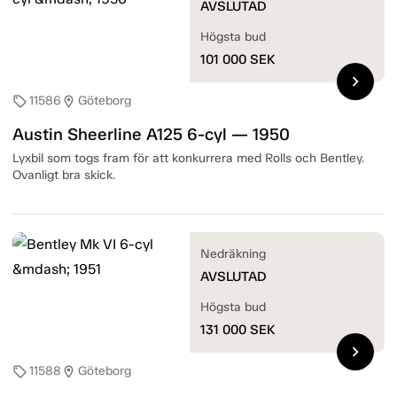
AVSLUTAD
Högsta bud
101 000
SEK
chevron_right
11586
Göteborg
sell
location_on
Austin Sheerline A125 6-cyl — 1950
Lyxbil som togs fram för att konkurrera med Rolls och Bentley.
Ovanligt bra skick.
Nedräkning
AVSLUTAD
Högsta bud
131 000
SEK
chevron_right
11588
Göteborg
sell
location_on