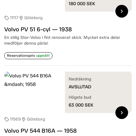
180 000
SEK
chevron_right
11117
Göteborg
sell
location_on
Volvo PV 51 6-cyl — 1938
En stilig Stor-Volvo i fint renoverat skick. Mycket extra delar
medföljer denna pärla!
Reservationspris
uppnått
Nedräkning
AVSLUTAD
Högsta bud
63 000
SEK
chevron_right
11569
Göteborg
sell
location_on
Volvo PV 544 B16A — 1958