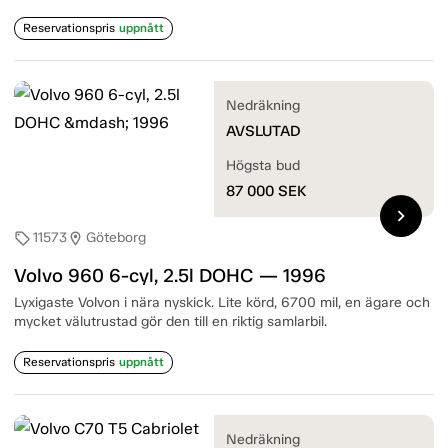
Reservationspris
uppnått
Nedräkning
AVSLUTAD
Högsta bud
87 000
SEK
chevron_right
11573
Göteborg
sell
location_on
Volvo 960 6-cyl, 2.5l DOHC — 1996
Lyxigaste Volvon i nära nyskick. Lite körd, 6700 mil, en ägare och
mycket välutrustad gör den till en riktig samlarbil.
Reservationspris
uppnått
Nedräkning