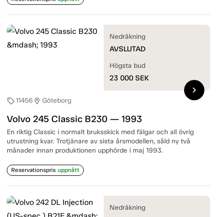
Nedräkning
AVSLUTAD
Högsta bud
23 000
SEK
chevron_right
11456
Göteborg
sell
location_on
Volvo 245 Classic B230 — 1993
En riktig Classic i normalt bruksskick med fälgar och all övrig
utrustning kvar. Trotjänare av sista årsmodellen, såld ny två
månader innan produktionen upphörde i maj 1993.
Reservationspris
uppnått
Nedräkning