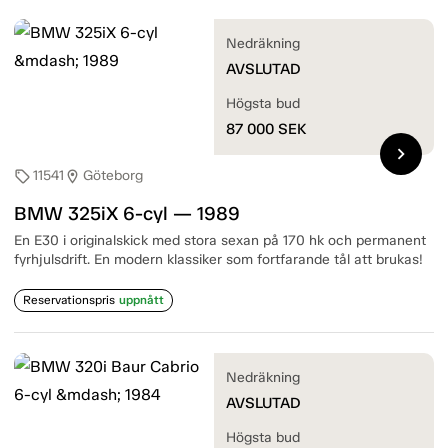
Nedräkning
AVSLUTAD
Högsta bud
87 000
SEK
chevron_right
11541
Göteborg
sell
location_on
BMW 325iX 6-cyl — 1989
En E30 i originalskick med stora sexan på 170 hk och permanent
fyrhjulsdrift. En modern klassiker som fortfarande tål att brukas!
Reservationspris
uppnått
Nedräkning
AVSLUTAD
Högsta bud