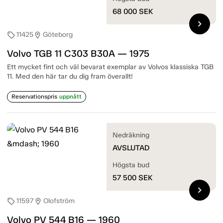
68 000
SEK
chevron_right
11425
Göteborg
sell
location_on
Volvo TGB 11 C303 B30A — 1975
Ett mycket fint och väl bevarat exemplar av Volvos klassiska TGB
11. Med den här tar du dig fram överallt!
Reservationspris
uppnått
Nedräkning
AVSLUTAD
Högsta bud
57 500
SEK
chevron_right
11597
Olofström
sell
location_on
Volvo PV 544 B16 — 1960