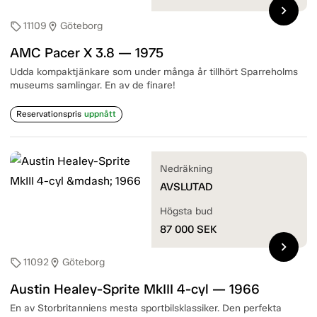
chevron_right
11109
Göteborg
sell
location_on
AMC Pacer X 3.8 — 1975
Udda kompaktjänkare som under många år tillhört Sparreholms
museums samlingar. En av de finare!
Reservationspris
uppnått
Nedräkning
AVSLUTAD
Högsta bud
87 000
SEK
chevron_right
11092
Göteborg
sell
location_on
Austin Healey-Sprite MkIII 4-cyl — 1966
En av Storbritanniens mesta sportbilsklassiker. Den perfekta