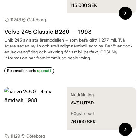
115 000
SEK
chevron_right
11248
Göteborg
sell
location_on
Volvo 245 Classic B230 — 1993
Unik 245 av sista årsmodellen – som bara gått 1 277 mil. Två
ägare sedan ny. In och utvändigt nästintill som ny. Behöver dock
en lackrengöring och vaxning för att bli perfekt. OBS! Ny
information har framkommit se beskrivning.
Reservationspris
uppnått
Nedräkning
AVSLUTAD
Högsta bud
76 000
SEK
chevron_right
11129
Göteborg
sell
location_on