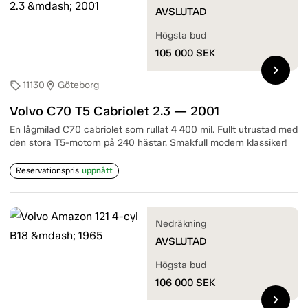
AVSLUTAD
Högsta bud
105 000
SEK
chevron_right
11130
Göteborg
sell
location_on
Volvo C70 T5 Cabriolet 2.3 — 2001
En lågmilad C70 cabriolet som rullat 4 400 mil. Fullt utrustad med
den stora T5-motorn på 240 hästar. Smakfull modern klassiker!
Reservationspris
uppnått
Nedräkning
AVSLUTAD
Högsta bud
106 000
SEK
chevron_right