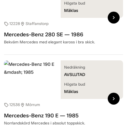
Högsta bud
Mäklas
chevron_right
12228
Staffanstorp
sell
location_on
Mercedes-Benz 280 SE — 1986
Bekväm Mercedes med elegant kaross i bra skick.
Nedräkning
AVSLUTAD
Högsta bud
Mäklas
chevron_right
12536
Mörrum
sell
location_on
Mercedes-Benz 190 E — 1985
Norrlandskörd Mercedes i absolut toppskick.