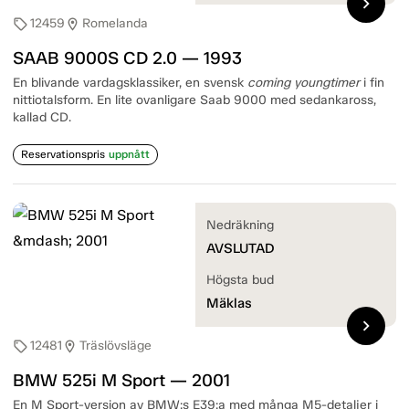
chevron_right
12459
Romelanda
sell
location_on
SAAB 9000S CD 2.0 — 1993
En blivande vardagsklassiker, en svensk
coming youngtimer
i fin
nittiotalsform. En lite ovanligare Saab 9000 med sedankaross,
kallad CD.
Reservationspris
uppnått
Nedräkning
AVSLUTAD
Högsta bud
Mäklas
chevron_right
12481
Träslövsläge
sell
location_on
BMW 525i M Sport — 2001
En M Sport-version av BMW:s E39:a med många M5-detaljer i