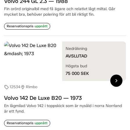
Volvo 244 GL 2.3 — 1988
Fin orörd originalbil med få ägare och relativt lågt miltal. Går
mycket bra, behöver polering för att bli riktigt fin.
Reservationspris
uppnått
Nedräkning
AVSLUTAD
Högsta bud
75 000
SEK
chevron_right
12534
Rimbo
sell
location_on
Volvo 142 De Luxe B20 — 1973
En lågmilad Volvo 142 i toppskick som är nysåld i norra Norrland
är ett fynd.
Reservationspris
uppnått