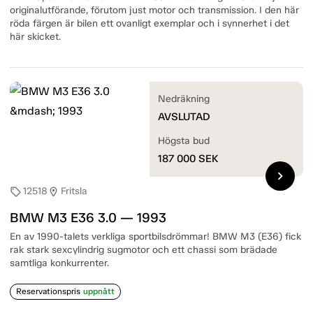
originalutförande, förutom just motor och transmission. I den här
röda färgen är bilen ett ovanligt exemplar och i synnerhet i det
här skicket.
Nedräkning
AVSLUTAD
Högsta bud
187 000
SEK
chevron_right
12518
Fritsla
sell
location_on
BMW M3 E36 3.0 — 1993
En av 1990-talets verkliga sportbilsdrömmar! BMW M3 (E36) fick
rak stark sexcylindrig sugmotor och ett chassi som brädade
samtliga konkurrenter.
Reservationspris
uppnått