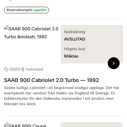
Reservationspris
uppnått
Nedräkning
AVSLUTAD
Högsta bud
Mäklas
chevron_right
12500
Halmstad
sell
location_on
SAAB 900 Cabriolet 2.0 Turbo — 1992
Saabs kultiga cabriolet i en begränsad knallgul upplaga. Det här
exemplaret har vandrat från Italien via England till Sverige. En
tvålitersturbo för den italienska marknaden i ett använt, men
tekniskt bra skick.