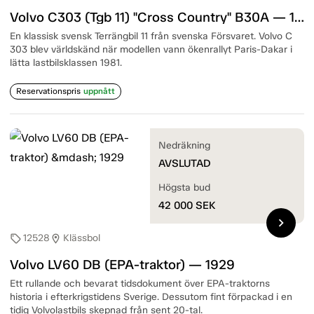
Volvo C303 (Tgb 11) "Cross Country" B30A — 1975
En klassisk svensk Terrängbil 11 från svenska Försvaret. Volvo C
303 blev världskänd när modellen vann ökenrallyt Paris-Dakar i
lätta lastbilsklassen 1981.
Reservationspris
uppnått
Nedräkning
AVSLUTAD
Högsta bud
42 000
SEK
chevron_right
12528
Klässbol
sell
location_on
Volvo LV60 DB (EPA-traktor) — 1929
Ett rullande och bevarat tidsdokument över EPA-traktorns
historia i efterkrigstidens Sverige. Dessutom fint förpackad i en
tidig Volvolastbils skepnad från sent 20-tal.