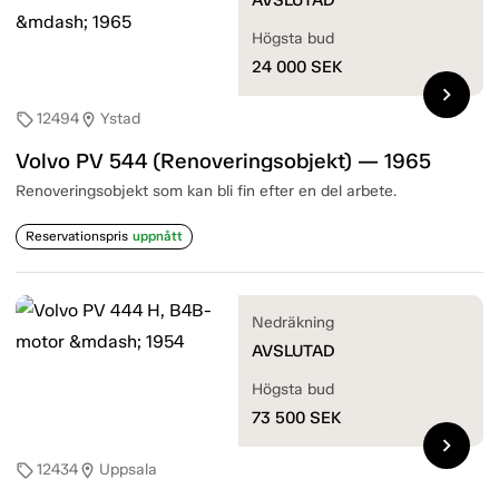
Högsta bud
24 000
SEK
chevron_right
12494
Ystad
sell
location_on
Volvo PV 544 (Renoveringsobjekt) — 1965
Renoveringsobjekt som kan bli fin efter en del arbete.
Reservationspris
uppnått
Nedräkning
AVSLUTAD
Högsta bud
73 500
SEK
chevron_right
12434
Uppsala
sell
location_on