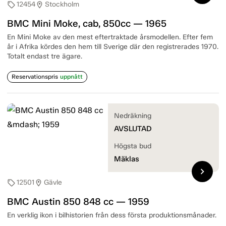
12454
Stockholm
sell
location_on
BMC Mini Moke, cab, 850cc — 1965
En Mini Moke av den mest eftertraktade årsmodellen. Efter fem
år i Afrika kördes den hem till Sverige där den registrerades 1970.
Totalt endast tre ägare.
Reservationspris
uppnått
Nedräkning
AVSLUTAD
Högsta bud
Mäklas
chevron_right
12501
Gävle
sell
location_on
BMC Austin 850 848 cc — 1959
En verklig ikon i bilhistorien från dess första produktionsmånader.