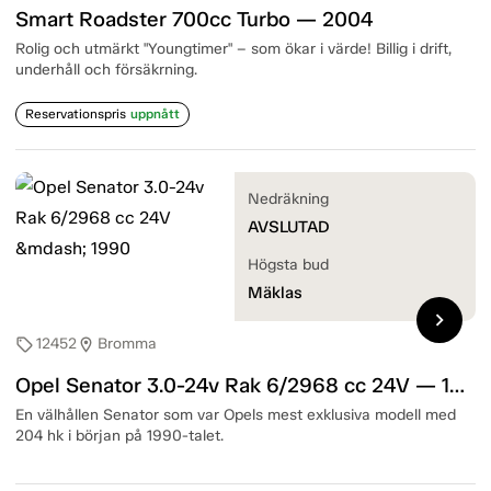
Smart Roadster 700cc Turbo — 2004
Rolig och utmärkt "Youngtimer" – som ökar i värde! Billig i drift,
underhåll och försäkrning.
Reservationspris
uppnått
Nedräkning
AVSLUTAD
Högsta bud
Mäklas
chevron_right
12452
Bromma
sell
location_on
Opel Senator 3.0-24v Rak 6/2968 cc 24V — 1990
En välhållen Senator som var Opels mest exklusiva modell med
204 hk i början på 1990-talet.