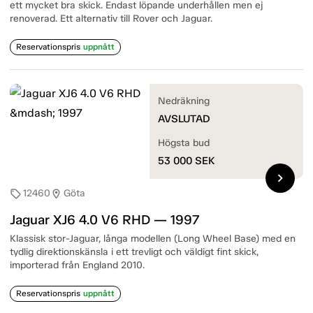
ett mycket bra skick. Endast löpande underhållen men ej
renoverad. Ett alternativ till Rover och Jaguar.
Reservationspris
uppnått
Nedräkning
AVSLUTAD
Högsta bud
53 000
SEK
chevron_right
12460
Göta
sell
location_on
Jaguar XJ6 4.0 V6 RHD — 1997
Klassisk stor-Jaguar, långa modellen (Long Wheel Base) med en
tydlig direktionskänsla i ett trevligt och väldigt fint skick,
importerad från England 2010.
Reservationspris
uppnått