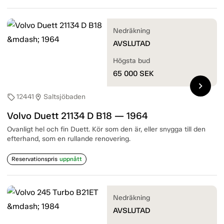
Nedräkning
AVSLUTAD
Högsta bud
65 000
SEK
chevron_right
12441
Saltsjöbaden
sell
location_on
Volvo Duett 21134 D B18 — 1964
Ovanligt hel och fin Duett. Kör som den är, eller snygga till den
efterhand, som en rullande renovering.
Reservationspris
uppnått
Nedräkning
AVSLUTAD