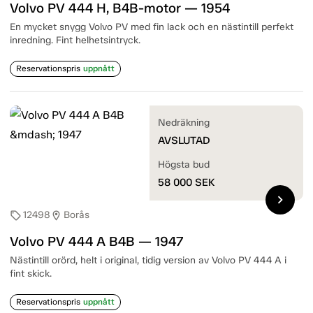
Volvo PV 444 H, B4B-motor — 1954
En mycket snygg Volvo PV med fin lack och en nästintill perfekt
inredning. Fint helhetsintryck.
Reservationspris
uppnått
Nedräkning
AVSLUTAD
Högsta bud
58 000
SEK
chevron_right
12498
Borås
sell
location_on
Volvo PV 444 A B4B — 1947
Nästintill orörd, helt i original, tidig version av Volvo PV 444 A i
fint skick.
Reservationspris
uppnått