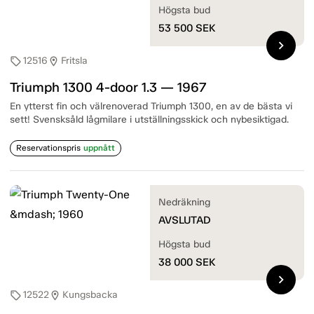
Högsta bud
53 500
SEK
chevron_right
12516
Fritsla
sell
location_on
Triumph 1300 4-door 1.3 — 1967
En ytterst fin och välrenoverad Triumph 1300, en av de bästa vi
sett! Svensksåld lågmilare i utställningsskick och nybesiktigad.
Reservationspris
uppnått
Nedräkning
AVSLUTAD
Högsta bud
38 000
SEK
chevron_right
12522
Kungsbacka
sell
location_on