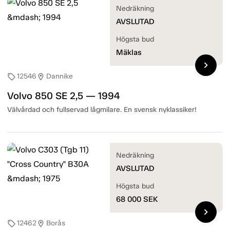
Nedräkning
AVSLUTAD
Högsta bud
Mäklas
chevron_right
12546
Dannike
sell
location_on
Volvo 850 SE 2,5 — 1994
Välvårdad och fullservad lågmilare. En svensk nyklassiker!
Nedräkning
AVSLUTAD
Högsta bud
68 000
SEK
chevron_right
12462
Borås
sell
location_on