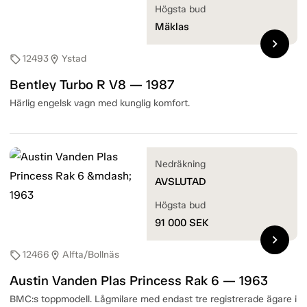
Högsta bud
Mäklas
chevron_right
12493
Ystad
sell
location_on
Bentley Turbo R V8 — 1987
Härlig engelsk vagn med kunglig komfort.
Nedräkning
AVSLUTAD
Högsta bud
91 000
SEK
chevron_right
12466
Alfta/Bollnäs
sell
location_on
Austin Vanden Plas Princess Rak 6 — 1963
BMC:s toppmodell. Lågmilare med endast tre registrerade ägare i