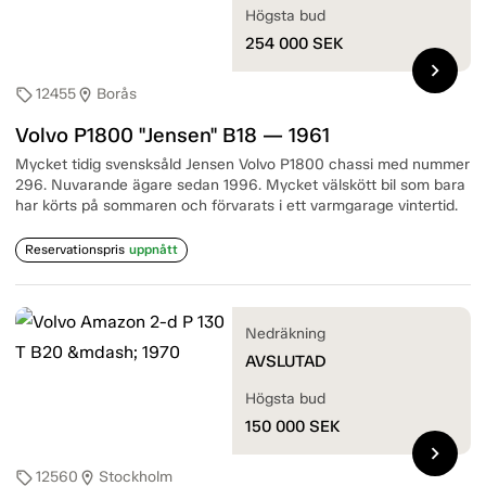
Högsta bud
254 000
SEK
chevron_right
12455
Borås
sell
location_on
Volvo P1800 "Jensen" B18 — 1961
Mycket tidig svensksåld Jensen Volvo P1800 chassi med nummer
296. Nuvarande ägare sedan 1996. Mycket välskött bil som bara
har körts på sommaren och förvarats i ett varmgarage vintertid.
Reservationspris
uppnått
Nedräkning
AVSLUTAD
Högsta bud
150 000
SEK
chevron_right
12560
Stockholm
sell
location_on