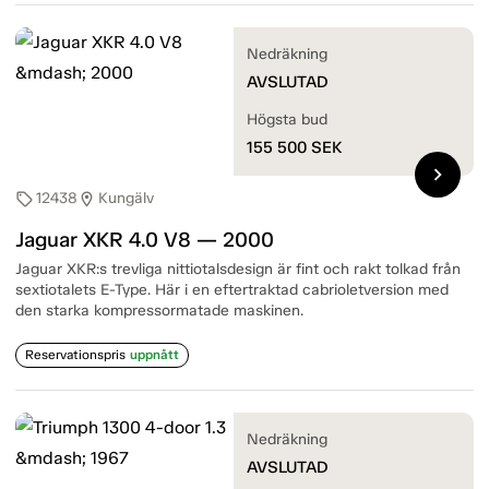
Nedräkning
AVSLUTAD
Högsta bud
155 500
SEK
chevron_right
12438
Kungälv
sell
location_on
Jaguar XKR 4.0 V8 — 2000
Jaguar XKR:s trevliga nittiotalsdesign är fint och rakt tolkad från
sextiotalets E-Type. Här i en eftertraktad cabrioletversion med
den starka kompressormatade maskinen.
Reservationspris
uppnått
Nedräkning
AVSLUTAD