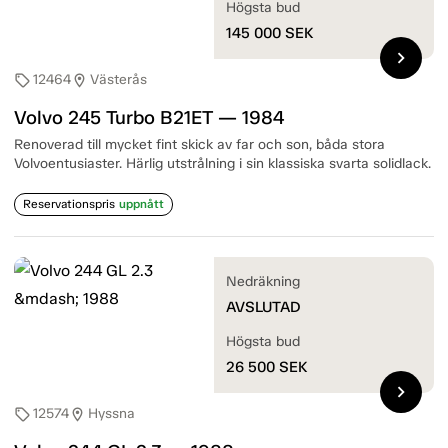
Högsta bud
145 000
SEK
chevron_right
12464
Västerås
sell
location_on
Volvo 245 Turbo B21ET — 1984
Renoverad till mycket fint skick av far och son, båda stora
Volvoentusiaster. Härlig utstrålning i sin klassiska svarta solidlack.
Reservationspris
uppnått
Nedräkning
AVSLUTAD
Högsta bud
26 500
SEK
chevron_right
12574
Hyssna
sell
location_on