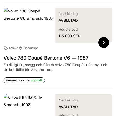
Nedräkning
AVSLUTAD
Högsta bud
115 000
SEK
chevron_right
12443
Östansjö
sell
location_on
Volvo 780 Coupé Bertone V6 — 1987
En riktigt fin, snygg och fräsch Volvo 780 Coupé i nära nyskick.
Unikt tillfälle för Volvosamlare.
Reservationspris
uppnått
Nedräkning
AVSLUTAD
Högsta bud