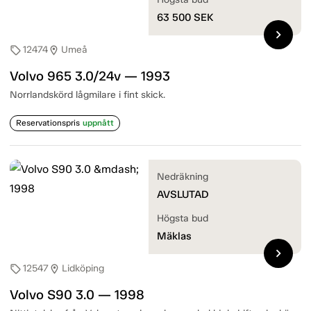
63 500
SEK
chevron_right
12474
Umeå
sell
location_on
Volvo 965 3.0/24v — 1993
Norrlandskörd lågmilare i fint skick.
Reservationspris
uppnått
Nedräkning
AVSLUTAD
Högsta bud
Mäklas
chevron_right
12547
Lidköping
sell
location_on
Volvo S90 3.0 — 1998