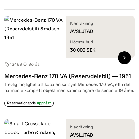
Nedräkning
AVSLUTAD
Högsta bud
30 000
SEK
chevron_right
12469
Borås
sell
location_on
Mercedes-Benz 170 VA (Reservdelsbil) — 1951
Trevlig möjlighet att köpa en sällsynt Mercedes 170 VA, ett i det
närmaste komplett objekt med samma ägare de senaste 19 åren.
Reservationspris
uppnått
Nedräkning
AVSLUTAD