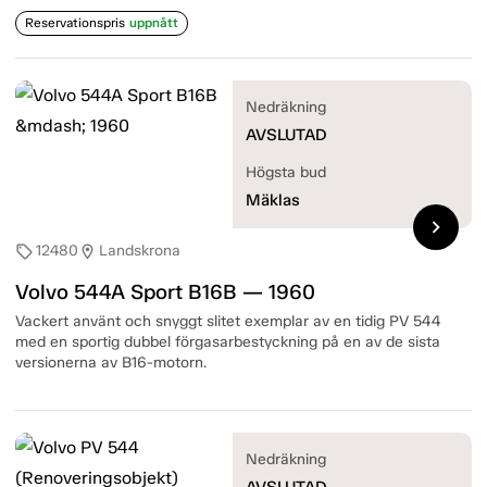
Reservationspris
uppnått
Nedräkning
AVSLUTAD
Högsta bud
Mäklas
chevron_right
12480
Landskrona
sell
location_on
Volvo 544A Sport B16B — 1960
Vackert använt och snyggt slitet exemplar av en tidig PV 544
med en sportig dubbel förgasarbestyckning på en av de sista
versionerna av B16-motorn.
Nedräkning
AVSLUTAD