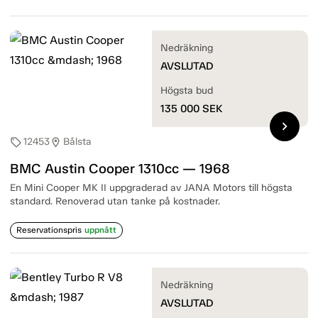
Nedräkning
AVSLUTAD
Högsta bud
135 000
SEK
chevron_right
12453
Bålsta
sell
location_on
BMC Austin Cooper 1310cc — 1968
En Mini Cooper MK II uppgraderad av JANA Motors till högsta
standard. Renoverad utan tanke på kostnader.
Reservationspris
uppnått
Nedräkning
AVSLUTAD