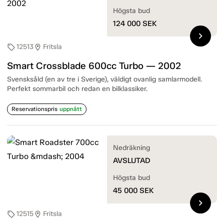
Högsta bud
124 000
SEK
chevron_right
12513
Fritsla
sell
location_on
Smart Crossblade 600cc Turbo — 2002
Svensksåld (en av tre i Sverige), väldigt ovanlig samlarmodell.
Perfekt sommarbil och redan en bilklassiker.
Reservationspris
uppnått
Nedräkning
AVSLUTAD
Högsta bud
45 000
SEK
chevron_right
12515
Fritsla
sell
location_on