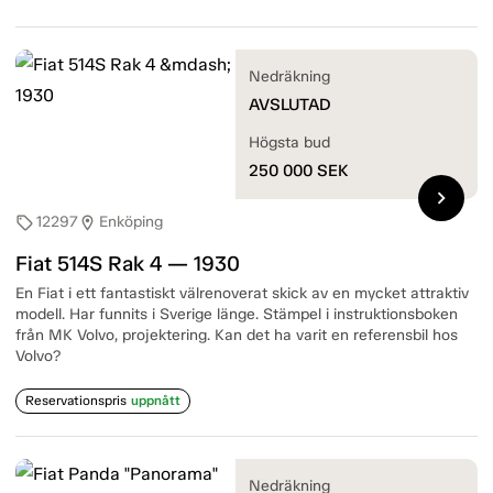
Nedräkning
AVSLUTAD
Högsta bud
250 000
SEK
chevron_right
12297
Enköping
sell
location_on
Fiat 514S Rak 4 — 1930
En Fiat i ett fantastiskt välrenoverat skick av en mycket attraktiv
modell. Har funnits i Sverige länge. Stämpel i instruktionsboken
från MK Volvo, projektering. Kan det ha varit en referensbil hos
Volvo?
Reservationspris
uppnått
Nedräkning