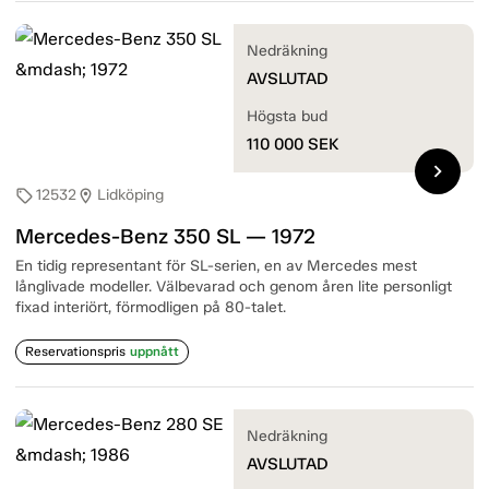
Nedräkning
AVSLUTAD
Högsta bud
110 000
SEK
chevron_right
12532
Lidköping
sell
location_on
Mercedes-Benz 350 SL — 1972
En tidig representant för SL-serien, en av Mercedes mest
långlivade modeller. Välbevarad och genom åren lite personligt
fixad interiört, förmodligen på 80-talet.
Reservationspris
uppnått
Nedräkning
AVSLUTAD