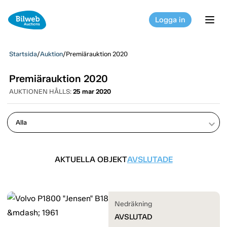
Logga in
tog
Startsida
/
Auktion
/
Premiärauktion 2020
Premiärauktion 2020
AUKTIONEN HÅLLS:
25 mar 2020
keyboard_arrow_down
AKTUELLA OBJEKT
AVSLUTADE
Nedräkning
AVSLUTAD