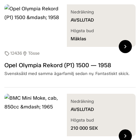
Nedräkning
AVSLUTAD
Högsta bud
Mäklas
chevron_right
12436
Tösse
sell
location_on
Opel Olympia Rekord (P1) 1500 — 1958
Svensksåld med samma ägarfamilj sedan ny. Fantastiskt skick.
Nedräkning
AVSLUTAD
Högsta bud
210 000
SEK
chevron_right