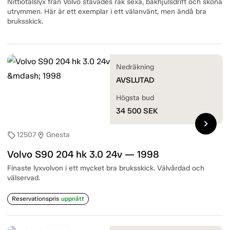
Nittiotalslyx från Volvo stavades rak sexa, bakhjulsdrift och sköna
utrymmen. Här är ett exemplar i ett välanvänt, men ändå bra
bruksskick.
Nedräkning
AVSLUTAD
Högsta bud
34 500
SEK
chevron_right
12507
Gnesta
sell
location_on
Volvo S90 204 hk 3.0 24v — 1998
Finaste lyxvolvon i ett mycket bra bruksskick. Välvårdad och
välservad.
Reservationspris
uppnått