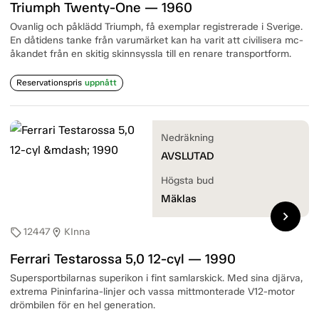
Triumph Twenty-One — 1960
Ovanlig och påklädd Triumph, få exemplar registrerade i Sverige.
En dåtidens tanke från varumärket kan ha varit att civilisera mc-
åkandet från en skitig skinnsyssla till en renare transportform.
Reservationspris
uppnått
Nedräkning
AVSLUTAD
Högsta bud
Mäklas
chevron_right
12447
KInna
sell
location_on
Ferrari Testarossa 5,0 12-cyl — 1990
Supersportbilarnas superikon i fint samlarskick. Med sina djärva,
extrema Pininfarina-linjer och vassa mittmonterade V12-motor
drömbilen för en hel generation.