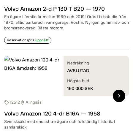
Volvo Amazon 2-d P 130 T B20 — 1970
En ägare i femtio år mellan 1969 och 2019! Orörd tidsstudie från
1970, alltid parkerad i varmgarage. Rostfri. Nyligen gummilist- och
bromsrenoverad. Bästa motorn.
Reservationspris
uppnått
Nedräkning
AVSLUTAD
Högsta bud
160 000
SEK
chevron_right
12512
Alingsås
sell
location_on
Volvo Amazon 120 4-dr B16A — 1958
Svensksåld med endast tre ägare och fullständig historik. I
samlarskick.