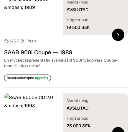
Nedräkning
AVSLUTAD
Högsta bud
19 500
SEK
chevron_right
12517
Fritsla
sell
location_on
SAAB 900i Coupé — 1989
En mycket representativ svensksåld 900i tvådörrars Coupé-
modell. Låga miltal!
Reservationspris
uppnått
Nedräkning
AVSLUTAD
Högsta bud
25 000
SEK