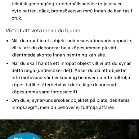
teknisk genomgång / underhållsservice (oljeservice,
byte batteri, däck, bromsöversyn mm) innan de kan tas i
bruk.
Viktigt att veta innan du bjuder!
När du ropat in ett objekt och reservationspris uppnåtts,
vill vi att du deponerar hela köpesumman på vårt
klientmedelskonto innan hämtning kan ske.
När du skall hämta ett inropat objekt vill vi att du synar
detta noga (undersöker det). Anser du då att objektet
inte motsvarar vår beskrivning behöver du inte fullfölja
köpet. Istället återbetalas i detta läge deponerad
köpesumma samt inropsavgift.
Om du ej synar/undersöker objektet på plats, debiteras
inropsavgift, men du behöver ej fullfölja affären.