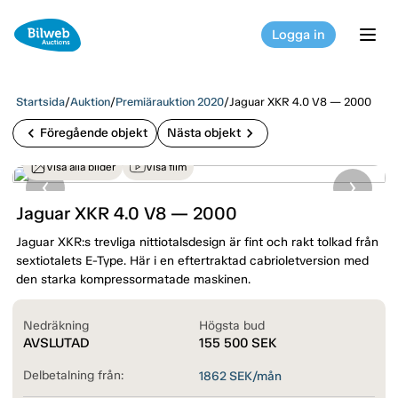
Logga in
tog
Startsida
/
Auktion
/
Premiärauktion 2020
/
Jaguar XKR 4.0 V8 — 2000
chevron_left
chevron_right
Föregående objekt
Nästa objekt
Visa alla bilder
Visa film
Jaguar XKR 4.0 V8 — 2000
Jaguar XKR:s trevliga nittiotalsdesign är fint och rakt tolkad från
sextiotalets E-Type. Här i en eftertraktad cabrioletversion med
den starka kompressormatade maskinen.
Nedräkning
Högsta bud
AVSLUTAD
155 500
SEK
Delbetalning från:
1862
SEK/mån