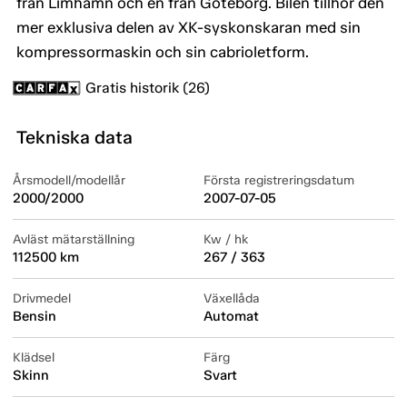
från Limhamn och en från Göteborg. Bilen tillhör den
mer exklusiva delen av XK-syskonskaran med sin
kompressormaskin och sin cabrioletform.
Gratis historik (26)
Tekniska data
Årsmodell/modellår
Första registreringsdatum
2000/2000
2007-07-05
Avläst mätarställning
Kw / hk
112500 km
267 / 363
Drivmedel
Växellåda
Bensin
Automat
Klädsel
Färg
Skinn
Svart