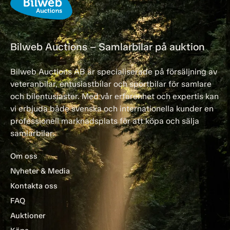
Bilweb Auctions – Samlarbilar på auktion
Bilweb Auctions AB är specialiserade på försäljning av
veteranbilar, entusiastbilar och sportbilar för samlare
och bilentusiaster. Med vår erfarenhet och expertis kan
vi erbjuda både svenska och internationella kunder en
professionell marknadsplats för att köpa och sälja
samlarbilar.
Om oss
Nyheter & Media
Kontakta oss
FAQ
Auktioner