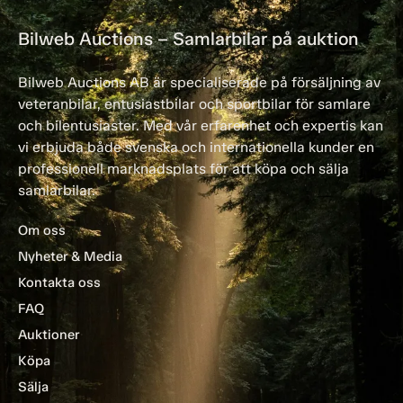
Bilweb Auctions – Samlarbilar på auktion
Bilweb Auctions AB är specialiserade på försäljning av
veteranbilar, entusiastbilar och sportbilar för samlare
och bilentusiaster. Med vår erfarenhet och expertis kan
vi erbjuda både svenska och internationella kunder en
professionell marknadsplats för att köpa och sälja
samlarbilar.
Om oss
Nyheter & Media
Kontakta oss
FAQ
Auktioner
Köpa
Sälja