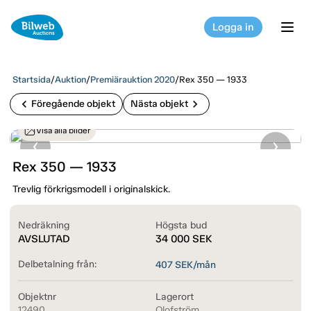
Logga in
tog
Startsida
/
Auktion
/
Premiärauktion 2020
/
Rex 350 — 1933
chevron_left
chevron_right
Föregående objekt
Nästa objekt
Visa alla bilder
Rex 350 — 1933
Trevlig förkrigsmodell i originalskick.
Nedräkning
Högsta bud
AVSLUTAD
34 000
SEK
Delbetalning från:
407
SEK/mån
Objektnr
Lagerort
12490
Olofström