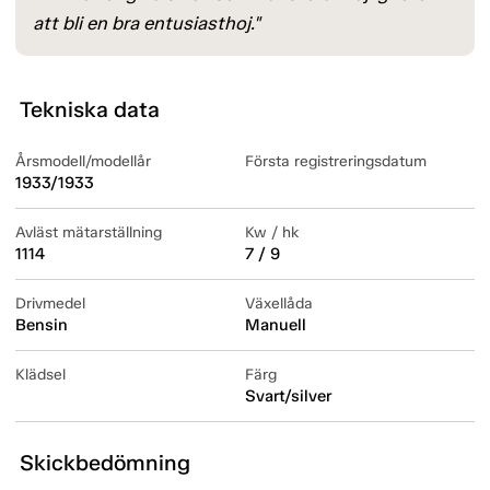
att bli en bra entusiasthoj."
Tekniska data
Årsmodell/modellår
Första registreringsdatum
1933/1933
Avläst mätarställning
Kw / hk
1114
7 / 9
Drivmedel
Växellåda
Bensin
Manuell
Klädsel
Färg
Svart/silver
Skickbedömning