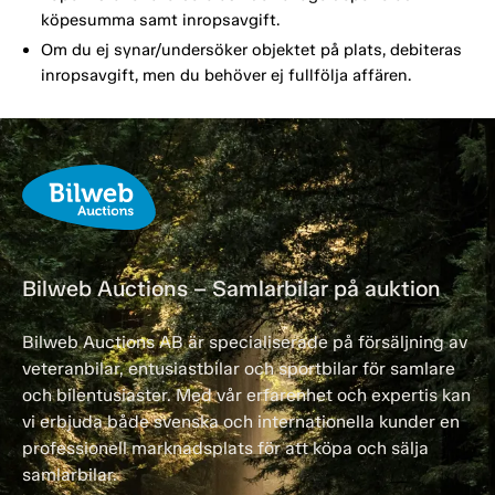
köpesumma samt inropsavgift.
Om du ej synar/undersöker objektet på plats, debiteras
inropsavgift, men du behöver ej fullfölja affären.
Bilweb Auctions – Samlarbilar på auktion
Bilweb Auctions AB är specialiserade på försäljning av
veteranbilar, entusiastbilar och sportbilar för samlare
och bilentusiaster. Med vår erfarenhet och expertis kan
vi erbjuda både svenska och internationella kunder en
professionell marknadsplats för att köpa och sälja
samlarbilar.