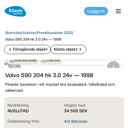
Logga in
tog
Startsida
/
Auktion
/
Premiärauktion 2020
/
Volvo S90 204 hk 3.0 24v — 1998
chevron_left
chevron_right
Föregående objekt
Nästa objekt
Visa alla bilder
Visa film
Volvo S90 204 hk 3.0 24v — 1998
Finaste lyxvolvon i ett mycket bra bruksskick. Välvårdad och
välservad.
Nedräkning
Högsta bud
AVSLUTAD
34 500
SEK
Delbetalning från:
413
SEK/mån