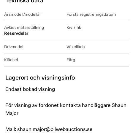
Tekniska data
Årsmodell/modellår
Första registreringsdatum
Avläst mätarställning
Kw / hk
Reservdelar
Drivmedel
Växellåda
Klädsel
Färg
Lagerort och visningsinfo
Endast bokad visning
För visning av fordonet kontakta handläggare Shaun
Major
Mail: shaun.major@bilwebauctions.se