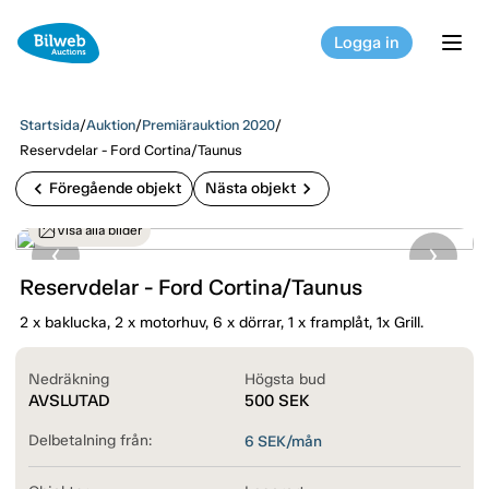
Logga in
tog
Startsida
/
Auktion
/
Premiärauktion 2020
/
Reservdelar - Ford Cortina/Taunus
chevron_left
chevron_right
Föregående objekt
Nästa objekt
Visa alla bilder
Reservdelar - Ford Cortina/Taunus
2 x baklucka, 2 x motorhuv, 6 x dörrar, 1 x framplåt, 1x Grill.
Nedräkning
Högsta bud
AVSLUTAD
500
SEK
Delbetalning från:
6
SEK/mån