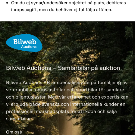
Om du ej synar/undersöker objektet på plats, debiteras
inropsavgift, men du behöver ej fullfölja affären.
Bilweb Auctions – Samlarbilar på auktion
Bilweb Auctions AB är specialiserade på försäljning av
veteranbilar, entusiastbilar och sportbilar för samlare
och bilentusiaster. Med vår erfarenhet och expertis kan
vi erbjuda både svenska och internationella kunder en
professionell marknadsplats för att köpa och sälja
samlarbilar.
Om oss