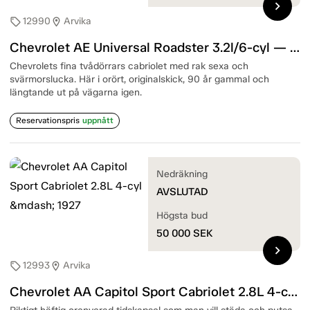
chevron_right
12990
Arvika
sell
location_on
Chevrolet AE Universal Roadster 3.2l/6-cyl — 1931
Chevrolets fina tvådörrars cabriolet med rak sexa och
svärmorslucka. Här i orört, originalskick, 90 år gammal och
längtande ut på vägarna igen.
Reservationspris
uppnått
Nedräkning
AVSLUTAD
Högsta bud
50 000
SEK
chevron_right
12993
Arvika
sell
location_on
Chevrolet AA Capitol Sport Cabriolet 2.8L 4-cyl — 1927