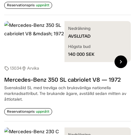
Reservationspris
uppnått
Nedräkning
AVSLUTAD
Högsta bud
140 000
SEK
chevron_right
13034
Arvika
sell
location_on
Mercedes-Benz 350 SL cabriolet V8 — 1972
Svensksåld SL med trevliga och bruksvänliga nationella
marknadsattribut. Tre brukande ägare, avställd sedan mitten av
åttiotalet.
Reservationspris
uppnått
Nedräkning