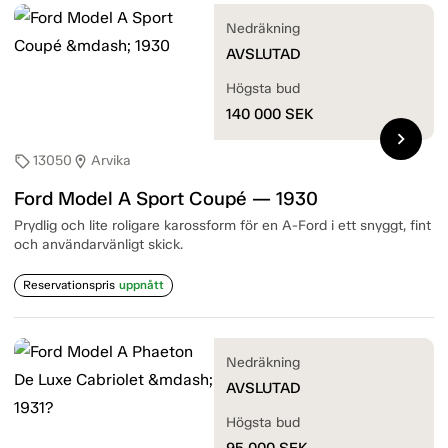
Nedräkning
AVSLUTAD
Högsta bud
140 000
SEK
chevron_right
13050
Arvika
sell
location_on
Ford Model A Sport Coupé — 1930
Prydlig och lite roligare karossform för en A-Ford i ett snyggt, fint
och användarvänligt skick.
Reservationspris
uppnått
Nedräkning
AVSLUTAD
Högsta bud
95 000
SEK