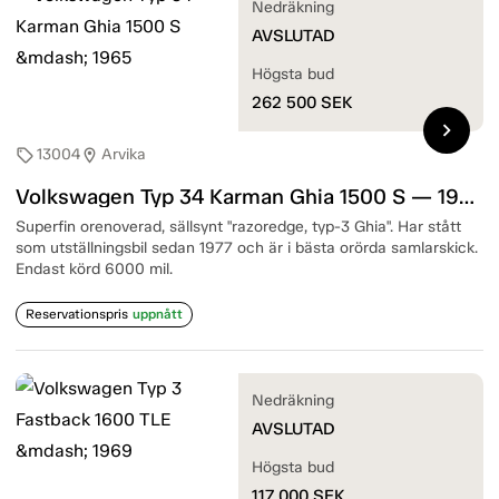
Nedräkning
AVSLUTAD
Högsta bud
262 500
SEK
chevron_right
13004
Arvika
sell
location_on
Volkswagen Typ 34 Karman Ghia 1500 S — 1965
Superfin orenoverad, sällsynt "razoredge, typ-3 Ghia". Har stått
som utställningsbil sedan 1977 och är i bästa orörda samlarskick.
Endast körd 6000 mil.
Reservationspris
uppnått
Nedräkning
AVSLUTAD
Högsta bud
117 000
SEK