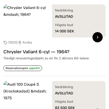
Nedräkning
AVSLUTAD
Högsta bud
14 000
SEK
chevron_right
13000
Arvika
sell
location_on
Chrysler Valiant 6-cyl — 1964?
Trevligt renoveringsobjekt av en fin 2 dörrars 60-talare.
Reservationspris
uppnått
Nedräkning
AVSLUTAD
Högsta bud
83 500
SEK