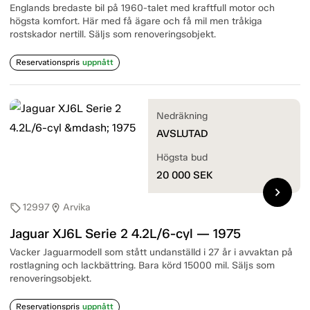
Englands bredaste bil på 1960-talet med kraftfull motor och
högsta komfort. Här med få ägare och få mil men tråkiga
rostskador nertill. Säljs som renoveringsobjekt.
Reservationspris
uppnått
Nedräkning
AVSLUTAD
Högsta bud
20 000
SEK
chevron_right
12997
Arvika
sell
location_on
Jaguar XJ6L Serie 2 4.2L/6-cyl — 1975
Vacker Jaguarmodell som stått undanställd i 27 år i avvaktan på
rostlagning och lackbättring. Bara körd 15000 mil. Säljs som
renoveringsobjekt.
Reservationspris
uppnått