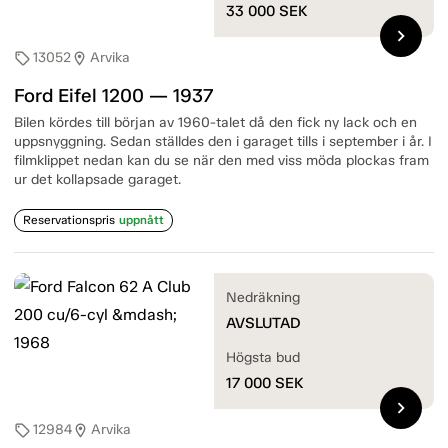
33 000
SEK
chevron_right
13052
Arvika
sell
location_on
Ford Eifel 1200 — 1937
Bilen kördes till början av 1960-talet då den fick ny lack och en
uppsnyggning. Sedan ställdes den i garaget tills i september i år. I
filmklippet nedan kan du se när den med viss möda plockas fram
ur det kollapsade garaget.
Reservationspris
uppnått
Nedräkning
AVSLUTAD
Högsta bud
17 000
SEK
chevron_right
12984
Arvika
sell
location_on