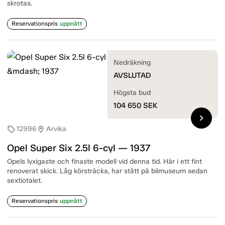
skrotas.
Reservationspris
uppnått
Nedräkning
AVSLUTAD
Högsta bud
104 650
SEK
chevron_right
12996
Arvika
sell
location_on
Opel Super Six 2.5l 6-cyl — 1937
Opels lyxigaste och finaste modell vid denna tid. Här i ett fint
renoverat skick. Låg körsträcka, har stått på bilmuseum sedan
sextiotalet.
Reservationspris
uppnått