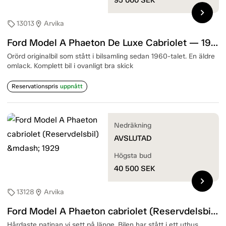
chevron_right
13013
Arvika
sell
location_on
Ford Model A Phaeton De Luxe Cabriolet — 1931?
Orörd originalbil som stått i bilsamling sedan 1960-talet. En äldre
omlack. Komplett bil i ovanligt bra skick
Reservationspris
uppnått
Nedräkning
AVSLUTAD
Högsta bud
40 500
SEK
chevron_right
13128
Arvika
sell
location_on
Ford Model A Phaeton cabriolet (Reservdelsbil) — 1929
Hårdaste patinan vi sett på länge. Bilen har stått i ett uthus