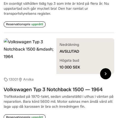
En ovanligt välhållen tidig typ 3 som inte är körd på flera år. Nu
uppstartad och går mycket bra! Den har ramlat ur
transportstyrelsens register.
Reservationspris
uppnått
Nedräkning
AVSLUTAD
Högsta bud
10 000
SEK
chevron_right
13001
Arvika
sell
location_on
Volkswagen Typ 3 Notchback 1500 — 1964
Trafikskadad på 1970-talet, sedan undanställd i uthus i väntan på
reparation. Bara körd 5600 mil. Motor saknas men ändå värd att
laga upp då karossen är bra och inredningen fin.
Reservationspris
uppnått