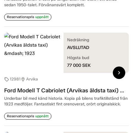
sedan 1950-talet. Förvånansvärt komplett.
Reservationspris
uppnått
Nedräkning
AVSLUTAD
Högsta bud
77 000
SEK
chevron_right
12981
Arvika
sell
location_on
Ford Modell T Cabriolet (Arvikas äldsta taxi) — 1923
Underbar bil med känd historia. Kopia på bilens trafiktillstånd från
1923 medföljer. Fantastiskt fint orenoverat, orört originalskick.
Reservationspris
uppnått