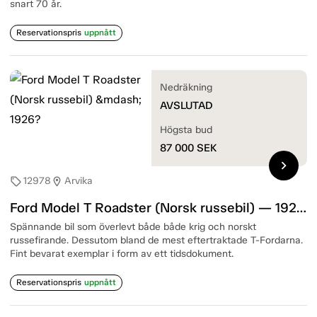
snart 70 år.
Reservationspris
uppnått
Nedräkning
AVSLUTAD
Högsta bud
87 000
SEK
chevron_right
12978
Arvika
sell
location_on
Ford Model T Roadster (Norsk russebil) — 1926?
Spännande bil som överlevt både både krig och norskt
russefirande. Dessutom bland de mest eftertraktade T-Fordarna.
Fint bevarat exemplar i form av ett tidsdokument.
Reservationspris
uppnått