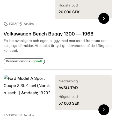
Högsta bud
20 000
SEK
chevron_right
13030
Arvika
sell
location_on
Volkswagen Beach Buggy 1300 — 1968
En lite ovanligare och egen buggy med markerad framruta och
spejsiga dörrsidor. Åttiotalet är tydligt närvarande både i färg och
koncept.
Reservationspris
uppnått
Nedräkning
AVSLUTAD
Högsta bud
57 000
SEK
chevron_right
13020
Arvika
sell
location_on