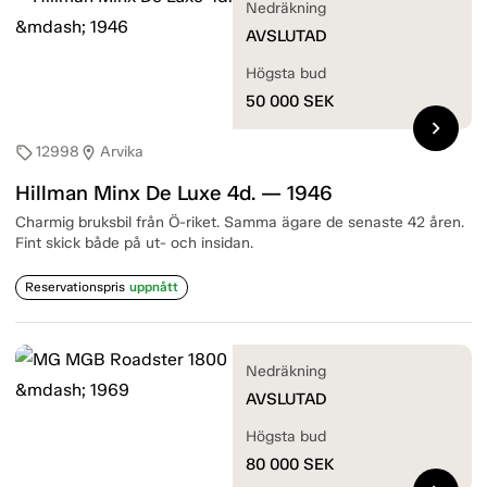
Nedräkning
AVSLUTAD
Högsta bud
50 000
SEK
chevron_right
12998
Arvika
sell
location_on
Hillman Minx De Luxe 4d. — 1946
Charmig bruksbil från Ö-riket. Samma ägare de senaste 42 åren.
Fint skick både på ut- och insidan.
Reservationspris
uppnått
Nedräkning
AVSLUTAD
Högsta bud
80 000
SEK