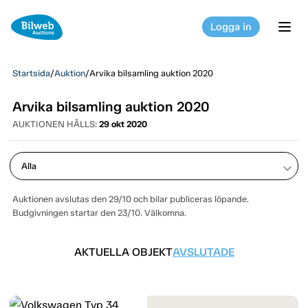
Logga in
tog
Startsida
/
Auktion
/
Arvika bilsamling auktion 2020
Arvika bilsamling auktion 2020
AUKTIONEN HÅLLS:
29 okt 2020
keyboard_arrow_down
Auktionen avslutas den 29/10 och bilar publiceras löpande.
Budgivningen startar den 23/10. Välkomna.
AKTUELLA OBJEKT
AVSLUTADE