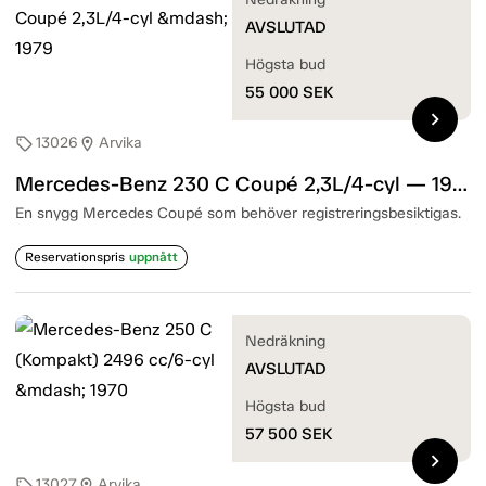
AVSLUTAD
Högsta bud
55 000
SEK
chevron_right
13026
Arvika
sell
location_on
Mercedes-Benz 230 C Coupé 2,3L/4-cyl — 1979
En snygg Mercedes Coupé som behöver registreringsbesiktigas.
Reservationspris
uppnått
Nedräkning
AVSLUTAD
Högsta bud
57 500
SEK
chevron_right
13027
Arvika
sell
location_on