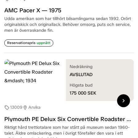
AMC Pacer X — 1975
Udda amerikan som har tillhört bilsamlingarna sedan 1992. Orört
originalskick och originallack. Behöver omsorg, puts och service,
men är överraskande fin.
Reservationspris
uppnått
Nedräkning
AVSLUTAD
Högsta bud
175 000
SEK
chevron_right
13009
Arvika
sell
location_on
Plymouth PE Delux Six Convertible Roadster — 1934
Riktigt hård trettiotalare som har stått på museum sedan 1960-
talet. Äldre omlackering, men i övrigt förefaller den vara i ett