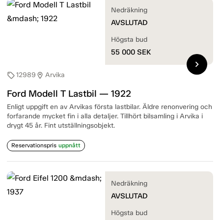
Nedräkning
AVSLUTAD
Högsta bud
55 000
SEK
chevron_right
12989
Arvika
sell
location_on
Ford Modell T Lastbil — 1922
Enligt uppgift en av Arvikas första lastbilar. Äldre renonvering och
forfarande mycket fin i alla detaljer. Tillhört bilsamling i Arvika i
drygt 45 år. Fint utställningsobjekt.
Reservationspris
uppnått
Nedräkning
AVSLUTAD
Högsta bud