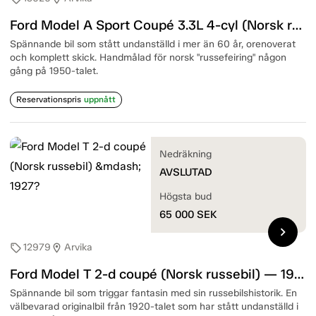
Ford Model A Sport Coupé 3.3L 4-cyl (Norsk russebil) — 1929?
Spännande bil som stått undanställd i mer än 60 år, orenoverat
och komplett skick. Handmålad för norsk "russefeiring" någon
gång på 1950-talet.
Reservationspris
uppnått
Nedräkning
AVSLUTAD
Högsta bud
65 000
SEK
chevron_right
12979
Arvika
sell
location_on
Ford Model T 2-d coupé (Norsk russebil) — 1927?
Spännande bil som triggar fantasin med sin russebilshistorik. En
välbevarad originalbil från 1920-talet som har stått undanställd i