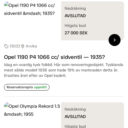
Nedräkning
AVSLUTAD
Högsta bud
27 000
SEK
chevron_right
13032
Arvika
sell
location_on
Opel 1190 P4 1066 cc/ sidventil — 1935?
Idag en ovanlig tysk folkbil. Här som renoveringsobjekt. Tysklands
mest sålda modell 1936 som hade 19% av marknaden detta år.
Ersattes året efter av Opel kadett.
Reservationspris
uppnått
Nedräkning
AVSLUTAD
Högsta bud