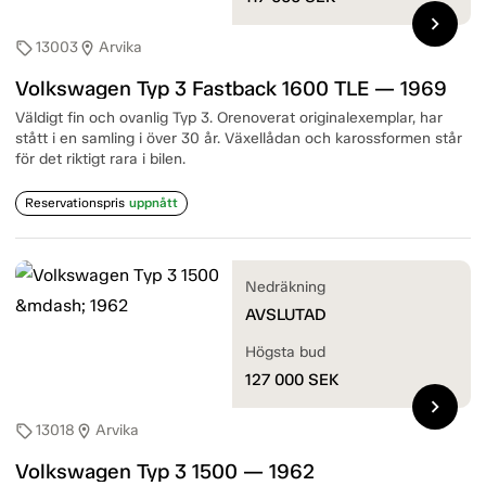
chevron_right
13003
Arvika
sell
location_on
Volkswagen Typ 3 Fastback 1600 TLE — 1969
Väldigt fin och ovanlig Typ 3. Orenoverat originalexemplar, har
stått i en samling i över 30 år. Växellådan och karossformen står
för det riktigt rara i bilen.
Reservationspris
uppnått
Nedräkning
AVSLUTAD
Högsta bud
127 000
SEK
chevron_right
13018
Arvika
sell
location_on
Volkswagen Typ 3 1500 — 1962