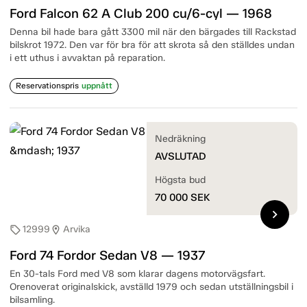
Ford Falcon 62 A Club 200 cu/6-cyl — 1968
Denna bil hade bara gått 3300 mil när den bärgades till Rackstad
bilskrot 1972. Den var för bra för att skrota så den ställdes undan
i ett uthus i avvaktan på reparation.
Reservationspris
uppnått
Nedräkning
AVSLUTAD
Högsta bud
70 000
SEK
chevron_right
12999
Arvika
sell
location_on
Ford 74 Fordor Sedan V8 — 1937
En 30-tals Ford med V8 som klarar dagens motorvägsfart.
Orenoverat originalskick, avställd 1979 och sedan utställningsbil i
bilsamling.