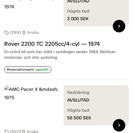
AVSLUTAD
Högsta bud
3 000
SEK
chevron_right
12992
Arvika
sell
location_on
Rover 2200 TC 2205cc/4-cyl — 1974
En orörd bil som har stått i samlingen sedan 1984. Behöver
motorrep. och stor putsning
Reservationspris
uppnått
Nedräkning
AVSLUTAD
Högsta bud
56 500
SEK
chevron_right
13023
Arvika
sell
location_on