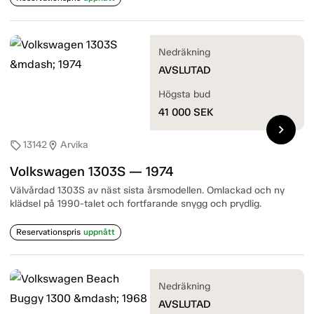
Nedräkning
AVSLUTAD
Högsta bud
41 000
SEK
chevron_right
13142
Arvika
sell
location_on
Volkswagen 1303S — 1974
Välvårdad 1303S av näst sista årsmodellen. Omlackad och ny
klädsel på 1990-talet och fortfarande snygg och prydlig.
Reservationspris
uppnått
Nedräkning
AVSLUTAD