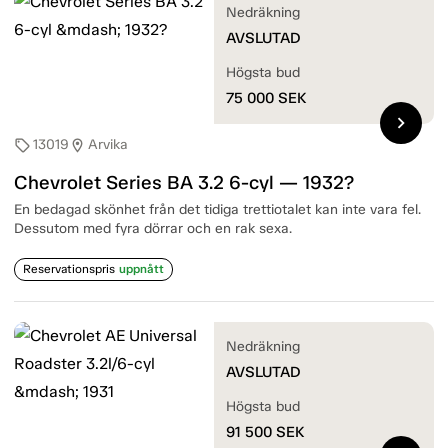
Nedräkning
AVSLUTAD
Högsta bud
75 000
SEK
chevron_right
13019
Arvika
sell
location_on
Chevrolet Series BA 3.2 6-cyl — 1932?
En bedagad skönhet från det tidiga trettiotalet kan inte vara fel.
Dessutom med fyra dörrar och en rak sexa.
Reservationspris
uppnått
Nedräkning
AVSLUTAD
Högsta bud
91 500
SEK