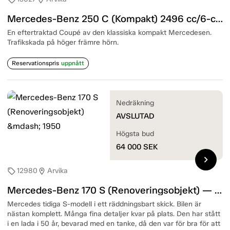
Mercedes-Benz 250 C (Kompakt) 2496 cc/6-cyl — 1970
En eftertraktad Coupé av den klassiska kompakt Mercedesen.
Trafikskada på höger främre hörn.
Reservationspris
uppnått
Nedräkning
AVSLUTAD
Högsta bud
64 000
SEK
chevron_right
12980
Arvika
sell
location_on
Mercedes-Benz 170 S (Renoveringsobjekt) — 1950
Mercedes tidiga S-modell i ett räddningsbart skick. Bilen är
nästan komplett. Många fina detaljer kvar på plats. Den har stått
i en lada i 50 år, bevarad med en tanke, då den var för bra för att