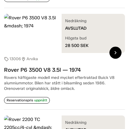
Nedräkning
AVSLUTAD
Högsta bud
28 500
SEK
chevron_right
13006
Arvika
sell
location_on
Rover P6 3500 V8 3.5l — 1974
Rovers häftigaste modell med mycket eftertraktad Buick V8
alumniummotor. Bilen har stått i bilsamling sedan 1986.
Orenoverat originalskick, äldre omlack.
Reservationspris
uppnått
Nedräkning