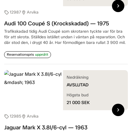
chevron_right
12987
Arvika
sell
location_on
Audi 100 Coupé S (Krockskadad) — 1975
Trafikskadad tidig Audi Coupé som skrotaren tyckte var för bra
för att skrota. Ställdes istället undan i väntan på reparation. Och
där stod den, i drygt 40 år. Har förmodligen bara rullat 3 900 mil.
Reservationspris
uppnått
Nedräkning
AVSLUTAD
Högsta bud
21 000
SEK
chevron_right
12985
Arvika
sell
location_on
Jaguar Mark X 3.8l/6-cyl — 1963