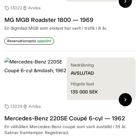
chevron_right
13022
Arvika
sell
location_on
MG MGB Roadster 1800 — 1969
En lågmilad MGB som endast har varit i trafik i 8 år.
Reservationspris
uppnått
Nedräkning
AVSLUTAD
Högsta bud
135 000
SEK
chevron_right
13029
Arvika
sell
location_on
Mercedes-Benz 220SE Coupé 6-cyl — 1962
En välhållen Mercedes-Benz coupé som varit avställd i 39 år.
Saknar framlampor. Registrerad.