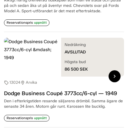
Riktigt häftig orenverad tidskapsel som man vill städa och putsa
på och sedan åka ut på äventyr med. Chevrolets svar på Fords
Model A. Sport-utförandet är det mest eftertraktade.
Reservationspris
uppnått
Nedräkning
AVSLUTAD
Högsta bud
86 500
SEK
chevron_right
13024
Arvika
sell
location_on
Dodge Business Coupé 3773cc/6-cyl — 1949
Den i efterkrigstiden resande säljarens drömbil. Samma ägare de
senaste 34 åren. Motorn går runt. Karossen lite bucklig.
Reservationspris
uppnått