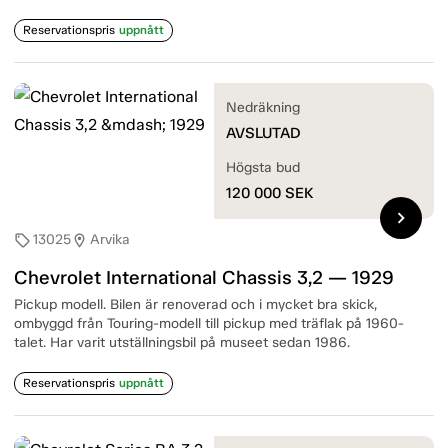
Reservationspris
uppnått
Nedräkning
AVSLUTAD
Högsta bud
120 000
SEK
chevron_right
13025
Arvika
sell
location_on
Chevrolet International Chassis 3,2 — 1929
Pickup modell. Bilen är renoverad och i mycket bra skick,
ombyggd från Touring-modell till pickup med träflak på 1960-
talet. Har varit utställningsbil på museet sedan 1986.
Reservationspris
uppnått