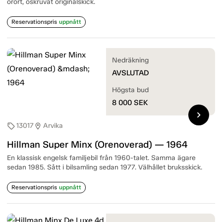
orört, oskruvat originalskick.
Reservationspris
uppnått
Nedräkning
AVSLUTAD
Högsta bud
8 000
SEK
chevron_right
13017
Arvika
sell
location_on
Hillman Super Minx (Orenoverad) — 1964
En klassisk engelsk familjebil från 1960-talet. Samma ägare
sedan 1985. Sått i bilsamling sedan 1977. Välhållet bruksskick.
Reservationspris
uppnått