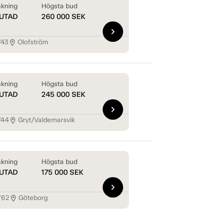
kning
Högsta bud
UTAD
260 000
SEK
chevron_right
743
Olofström
location_on
kning
Högsta bud
UTAD
245 000
SEK
chevron_right
744
Gryt/Valdemarsvik
location_on
kning
Högsta bud
UTAD
175 000
SEK
chevron_right
762
Göteborg
location_on