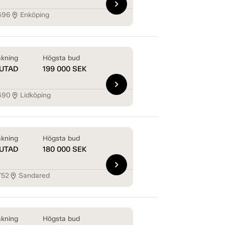
chevron_right
696
Enköping
location_on
kning
Högsta bud
UTAD
199 000
SEK
chevron_right
690
Lidköping
location_on
kning
Högsta bud
UTAD
180 000
SEK
chevron_right
752
Sandared
location_on
kning
Högsta bud