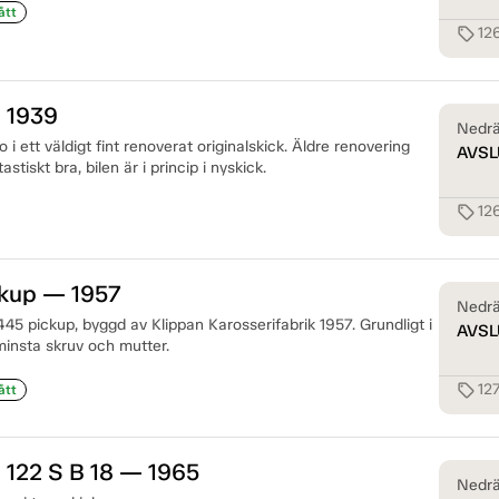
ått
12
sell
 1939
Nedrä
o i ett väldigt fint renoverat originalskick. Äldre renovering
AVSL
astiskt bra, bilen är i princip i nyskick.
12
sell
ckup — 1957
Nedrä
45 pickup, byggd av Klippan Karosserifabrik 1957. Grundligt i
AVSL
minsta skruv och mutter.
12
sell
ått
 122 S B 18 — 1965
Nedrä