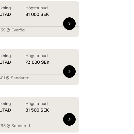
kning
Högsta bud
UTAD
81 000
SEK
chevron_right
759
Everöd
location_on
kning
Högsta bud
UTAD
73 000
SEK
chevron_right
801
Sandared
location_on
kning
Högsta bud
UTAD
81 500
SEK
chevron_right
765
Sandared
location_on