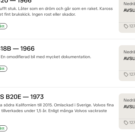
B20 — 1966
Nedrä
fft stuk. Låter som en dröm och går som en raket. Kaross
AVSL
 fint brukskick. Ingen rost eller skador.
12
sell
ått
B18B — 1966
Nedrä
 En omodifierad bil med mycket dokumentation.
AVSL
ått
12
sell
ES B20E — 1973
Nedrä
ria södra Kalifornien till 2015. Omlackad i Sverige. Volvos fina
AVSL
illverkades under 1,5 år. Enligt många Volvos vackraste
12
sell
ått