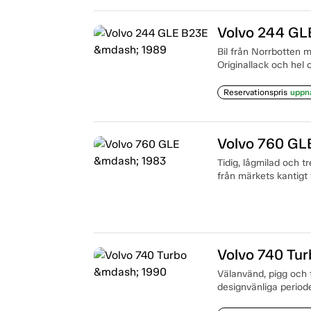
Volvo 244 GL
Bil från Norrbotten me
Originallack och hel o
Reservationspris
uppn
Volvo 760 GL
Tidig, lågmilad och tr
från märkets kantigt 
Volvo 740 Tu
Välanvänd, pigg och 
designvänliga period