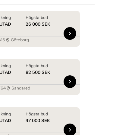
kning
Högsta bud
UTAD
26 000
SEK
chevron_right
816
Göteborg
location_on
kning
Högsta bud
UTAD
82 500
SEK
chevron_right
764
Sandared
location_on
kning
Högsta bud
UTAD
47 000
SEK
chevron_right