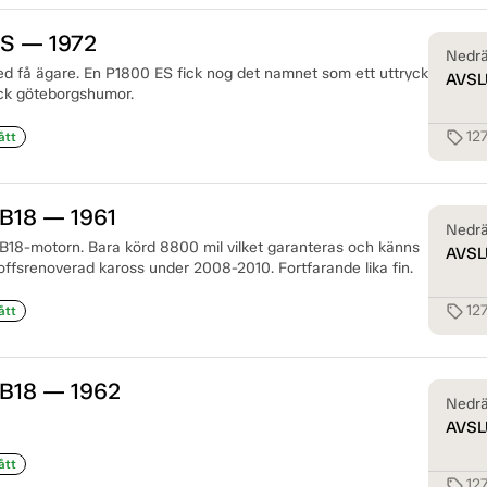
ES — 1972
Nedrä
ed få ägare. En P1800 ES fick nog det namnet som ett uttryck
AVSL
äck göteborgshumor.
12
sell
ått
 B18 — 1961
Nedrä
18-motorn. Bara körd 8800 mil vilket garanteras och känns
AVSL
offsrenoverad kaross under 2008-2010. Fortfarande lika fin.
12
sell
ått
 B18 — 1962
Nedrä
AVSL
ått
12
sell