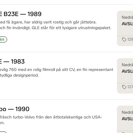
E B23E — 1989
Nedrä
d få ägare, har aldrig varit rostig och går jättebra.
AVSL
ch fin invändigt. GLE står för ett lyxigare utrustningspaket.
12
sell
ått
E — 1983
Nedrä
evlig 760 med en rolig filmroll på sitt CV, en fin representant
AVSL
tydliga designperiod.
12
sell
rbo — 1990
Nedrä
fräsch turbo-Volvo från den åttiotalskantiga och USA-
AVSL
en.