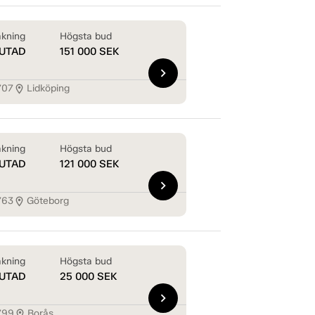
kning
Högsta bud
UTAD
151 000
SEK
chevron_right
707
Lidköping
location_on
kning
Högsta bud
UTAD
121 000
SEK
chevron_right
763
Göteborg
location_on
kning
Högsta bud
UTAD
25 000
SEK
chevron_right
799
Borås
location_on