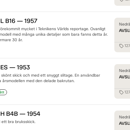
 L B16 — 1957
Nedrä
förekommit mycket i Teknikens Världs reportage. Ovanligt
AVSL
 modell med många unika detaljer som bara fanns detta år.
ärmare 30 år.
12
sell
 ES — 1953
Nedrä
t skönt skick och med ett snyggt slitage. En användbar
AVSL
a årsmodellen med den delade bakrutan.
12
sell
ått
 H B4B — 1954
Nedrä
 ett bra bruksskick.
AVSL