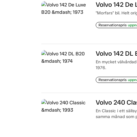
Volvo 142 De
"Morfars" bil. Helt or
Reservationspris
uppn
Volvo 142 DL
En mycket välvårdad 
1976.
Reservationspris
uppn
Volvo 240 Cla
En Classic i ett sälls
samma månad som pro