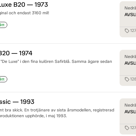
 Luxe B20 — 1973
Nedrä
iginal och endast 3160 mil!
AVSL
ått
12
sell
 B20 — 1974
Nedrä
"De Luxe" i den fina kulören Safirblå. Samma ägare sedan
AVSL
12
sell
ått
ssic — 1993
Nedrä
ynt bra skick. En trotjänare av sista årsmodellen, registrerad
AVSL
duktionen upphörde, i maj 1993.
12
sell