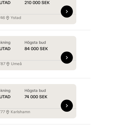
UTAD
210 000
SEK
chevron_right
746
Ystad
location_on
kning
Högsta bud
UTAD
84 000
SEK
chevron_right
787
Umeå
location_on
kning
Högsta bud
UTAD
74 000
SEK
chevron_right
777
Karlshamn
location_on