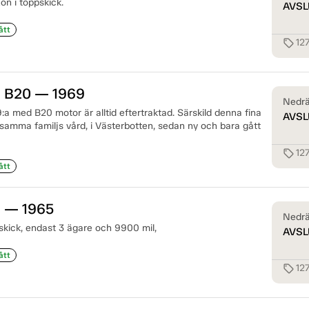
n i toppskick.
AVSL
ått
12
sell
 B20 — 1969
Nedrä
a med B20 motor är alltid eftertraktad. Särskild denna fina
AVSL
 i samma familjs vård, i Västerbotten, sedan ny och bara gått
12
sell
ått
 — 1965
Nedrä
lskick, endast 3 ägare och 9900 mil,
AVSL
ått
12
sell