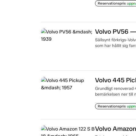
Reservationspris
uppn
Volvo PV56 —
Sällsynt förkrigs-Volv
som har hållit sig fant
Volvo 445 Pi
Grundligt renoverad 4
bemärkelsen ner till 
Reservationspris
uppn
Volvo Amazon