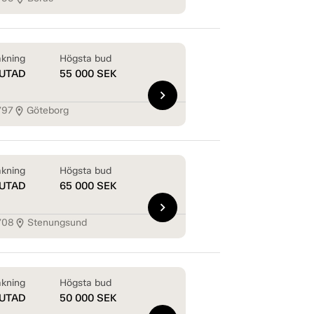
kning
Högsta bud
UTAD
55 000
SEK
chevron_right
797
Göteborg
location_on
kning
Högsta bud
UTAD
65 000
SEK
chevron_right
708
Stenungsund
location_on
kning
Högsta bud
UTAD
50 000
SEK