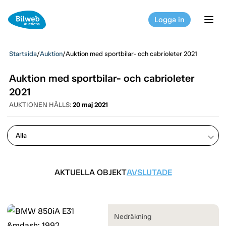
Logga in
tog
Startsida
/
Auktion
/
Auktion med sportbilar- och cabrioleter 2021
Auktion med sportbilar- och cabrioleter
2021
AUKTIONEN HÅLLS:
20 maj 2021
keyboard_arrow_down
AKTUELLA OBJEKT
AVSLUTADE
Nedräkning