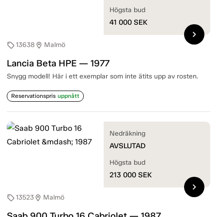
Högsta bud
41 000
SEK
chevron_right
13638
Malmö
sell
location_on
Lancia Beta HPE — 1977
Snygg modell! Här i ett exemplar som inte ätits upp av rosten.
Reservationspris
uppnått
Nedräkning
AVSLUTAD
Högsta bud
213 000
SEK
chevron_right
13523
Malmö
sell
location_on
Saab 900 Turbo 16 Cabriolet — 1987