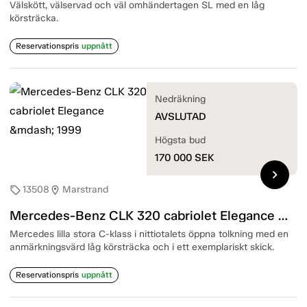
Välskött, välservad och väl omhändertagen SL med en låg
körsträcka.
Reservationspris
uppnått
Nedräkning
AVSLUTAD
Högsta bud
170 000
SEK
chevron_right
13508
Marstrand
sell
location_on
Mercedes-Benz CLK 320 cabriolet Elegance — 1999
Mercedes lilla stora C-klass i nittiotalets öppna tolkning med en
anmärkningsvärd låg körsträcka och i ett exemplariskt skick.
Reservationspris
uppnått