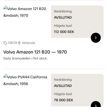
Nedräkning
AVSLUTAD
Högsta bud
112 000
SEK
chevron_right
13629
Vetlanda
sell
location_on
Volvo Amazon 121 B20 — 1970
Sista årsmodellen i fint skick.
Nedräkning
AVSLUTAD
Högsta bud
78 000
SEK
chevron_right