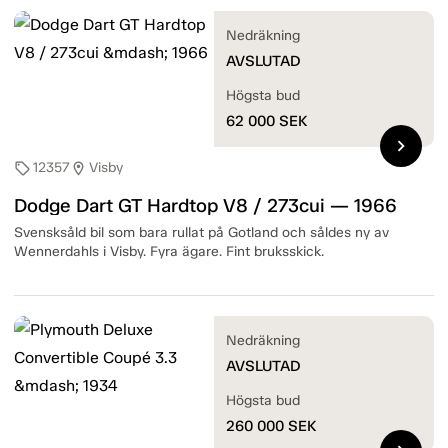
Nedräkning
AVSLUTAD
Högsta bud
62 000
SEK
chevron_right
12357
Visby
sell
location_on
Dodge Dart GT Hardtop V8 / 273cui — 1966
Svensksåld bil som bara rullat på Gotland och såldes ny av
Wennerdahls i Visby. Fyra ägare. Fint bruksskick.
Nedräkning
AVSLUTAD
Högsta bud
260 000
SEK