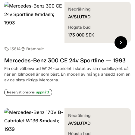
Nedräkning
AVSLUTAD
Högsta bud
173 000
SEK
chevron_right
13614
Brämhult
sell
location_on
Mercedes-Benz 300 CE 24v Sportline — 1993
Fin och välbevarad W124-cabriolet i slutet av sin modellcykel, då
när en bilmodell är som bäst. En modell av många ansedd som en
av de sista riktiga Mercorna.
Reservationspris
uppnått
Nedräkning
AVSLUTAD
Högsta bud