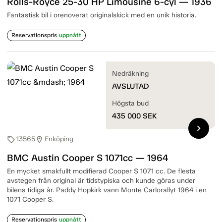
Rolls-Royce 25-30 HP Limousine 6-cyl — 1936
Fantastisk bil i orenoverat originalskick med en unik historia.
Reservationspris
uppnått
Nedräkning
AVSLUTAD
Högsta bud
435 000
SEK
chevron_right
13565
Enköping
sell
location_on
BMC Austin Cooper S 1071cc — 1964
En mycket smakfullt modifierad Cooper S 1071 cc. De flesta
avstegen från original är tidstypiska och kunde göras under
bilens tidiga år. Paddy Hopkirk vann Monte Carlorallyt 1964 i en
1071 Cooper S.
Reservationspris
uppnått