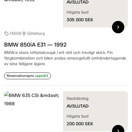
AVSLUTAD
Högsta bud
305 000
SEK
chevron_right
13608
Göteborg
sell
location_on
BMW 850iA E31 — 1992
BMW:s stora nittiotalcoupé i ett rätt och trevligt skick. Fin
färgkombination och bilen andas omsorgsfullt omhändertagande
av sina tidigare ägare.
Reservationspris
uppnått
Nedräkning
AVSLUTAD
Högsta bud
200 000
SEK
chevron_right