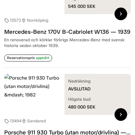
545 000
SEK
chevron_right
13572
Norrköping
sell
location_on
Mercedes-Benz 170V B-Cabriolet W136 — 1939
En renoverad och körklar förkrigs Mercedes-Benz med svensk
historia sedan oktober 1939.
Reservationspris
uppnått
Nedräkning
AVSLUTAD
Högsta bud
480 000
SEK
chevron_right
13494
Sandared
sell
location_on
Porsche 911 930 Turbo (utan motor/drivlina) — 1982