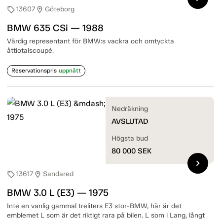
13607
Göteborg
sell
location_on
BMW 635 CSi — 1988
Värdig representant för BMW:s vackra och omtyckta
åttiotalscoupé.
Reservationspris
uppnått
Nedräkning
AVSLUTAD
Högsta bud
80 000
SEK
chevron_right
13617
Sandared
sell
location_on
BMW 3.0 L (E3) — 1975
Inte en vanlig gammal treliters E3 stor-BMW, här är det
emblemet L som är det riktigt rara på bilen. L som i Lang, långt