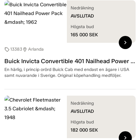
Nedräkning
AVSLUTAD
Högsta bud
165 000
SEK
chevron_right
13383
Arlanda
sell
location_on
Buick Invicta Convertible 401 Nailhead Power Pack — 1962
En härlig, i princip orörd Buick Cab med endast en ägare i USA
samt nuvarande i Sverige. Original köpehandling medföljer.
Nedräkning
AVSLUTAD
Högsta bud
182 000
SEK
chevron_right