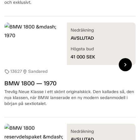
och exklusivt.
Nedräkning
AVSLUTAD
Högsta bud
41 000
SEK
chevron_right
13627
Sandared
sell
location_on
BMW 1800 — 1970
Trevlig Neue Klasse i ett skönt originalskick. Den kallades så, den
nya klassen, när BMW lanserade en ny modern sedanmodell i
början på sextiotalet.
Nedräkning
AVSLUTAD