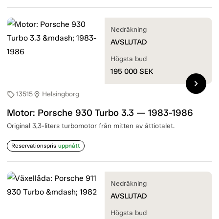
Nedräkning
AVSLUTAD
Högsta bud
195 000
SEK
chevron_right
13515
Helsingborg
sell
location_on
Motor: Porsche 930 Turbo 3.3 — 1983-1986
Original 3,3-liters turbomotor från mitten av åttiotalet.
Reservationspris
uppnått
Nedräkning
AVSLUTAD
Högsta bud