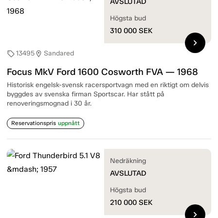
AVSLUTAD
Högsta bud
310 000
SEK
chevron_right
13495
Sandared
sell
location_on
Focus MkV Ford 1600 Cosworth FVA — 1968
Historisk engelsk-svensk racersportvagn med en riktigt om delvis
byggdes av svenska firman Sportscar. Har stått på
renoveringsmognad i 30 år.
Reservationspris
uppnått
Nedräkning
AVSLUTAD
Högsta bud
210 000
SEK
chevron_right