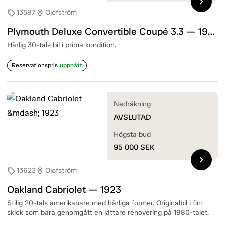
chevron_right
13597
Olofström
sell
location_on
Plymouth Deluxe Convertible Coupé 3.3 — 1934
Härlig 30-tals bil i prima kondition.
Reservationspris
uppnått
Nedräkning
AVSLUTAD
Högsta bud
95 000
SEK
chevron_right
13623
Olofström
sell
location_on
Oakland Cabriolet — 1923
Stilig 20-tals amerikanare med härliga former. Originalbil i fint
skick som bara genomgått en lättare renovering på 1980-talet.