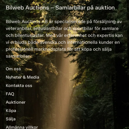
Bilweb Auctions – Samlarbilar på auktion
Bilweb Auctions AB är specialiserade på försäljning av
veteranbilar, entusiastbilar och sportbilar för samlare
och bilentusiaster. Med vår erfarenhet och expertis kan
vi erbjuda både svenska och internationella kunder en
professionell marknadsplats för att köpa och sälja
samlarbilar.
Om oss
Nyheter & Media
Kontakta oss
FAQ
Auktioner
Köpa
Sälja
Allmänna villkor