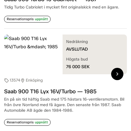
Tidig Turbo Cabriolet i mycket fint originalskick med en ägare.
Reservationspris
uppnått
Nedräkning
AVSLUTAD
Högsta bud
76 000
SEK
chevron_right
13574
Enköping
sell
location_on
Saab 900 T16 Lyx 16V/Turbo — 1985
En på sin tid häftig Saab med 175 hästars 16-ventilersmotorn. Bil
från övre Norrland med få ägare. Den senaste från 1987. Saab
Automobile AB ägde den 1984-1986.
Reservationspris
uppnått