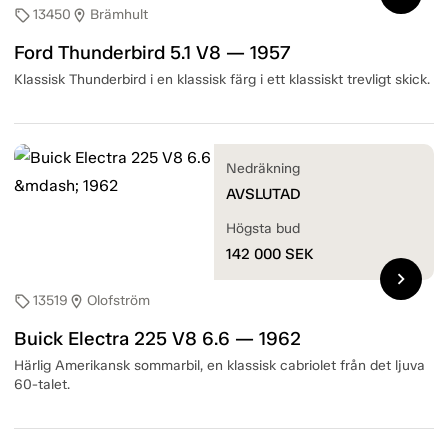
13450
Brämhult
sell
location_on
Ford Thunderbird 5.1 V8 — 1957
Klassisk Thunderbird i en klassisk färg i ett klassiskt trevligt skick.
Nedräkning
AVSLUTAD
Högsta bud
142 000
SEK
chevron_right
13519
Olofström
sell
location_on
Buick Electra 225 V8 6.6 — 1962
Härlig Amerikansk sommarbil, en klassisk cabriolet från det ljuva
60-talet.