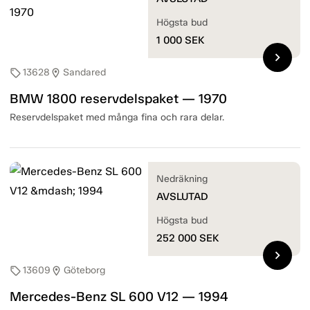
Högsta bud
1 000
SEK
chevron_right
13628
Sandared
sell
location_on
BMW 1800 reservdelspaket — 1970
Reservdelspaket med många fina och rara delar.
Nedräkning
AVSLUTAD
Högsta bud
252 000
SEK
chevron_right
13609
Göteborg
sell
location_on
Mercedes-Benz SL 600 V12 — 1994