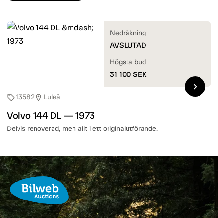
Nedräkning
AVSLUTAD
Högsta bud
31 100
SEK
chevron_right
13582
Luleå
sell
location_on
Volvo 144 DL — 1973
Delvis renoverad, men allt i ett originalutförande.