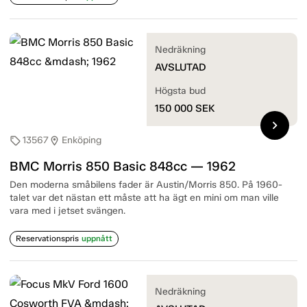
Nedräkning
AVSLUTAD
Högsta bud
150 000
SEK
chevron_right
13567
Enköping
sell
location_on
BMC Morris 850 Basic 848cc — 1962
Den moderna småbilens fader är Austin/Morris 850. På 1960-
talet var det nästan ett måste att ha ägt en mini om man ville
vara med i jetset svängen.
Reservationspris
uppnått
Nedräkning