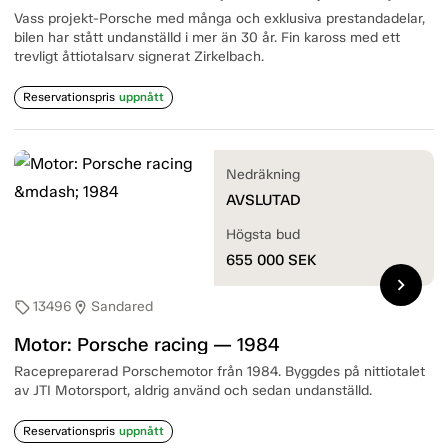
Vass projekt-Porsche med många och exklusiva prestandadelar,
bilen har stått undanställd i mer än 30 år. Fin kaross med ett
trevligt åttiotalsarv signerat Zirkelbach.
Reservationspris
uppnått
Nedräkning
AVSLUTAD
Högsta bud
655 000
SEK
chevron_right
13496
Sandared
sell
location_on
Motor: Porsche racing — 1984
Racepreparerad Porschemotor från 1984. Byggdes på nittiotalet
av JTI Motorsport, aldrig använd och sedan undanställd.
Reservationspris
uppnått