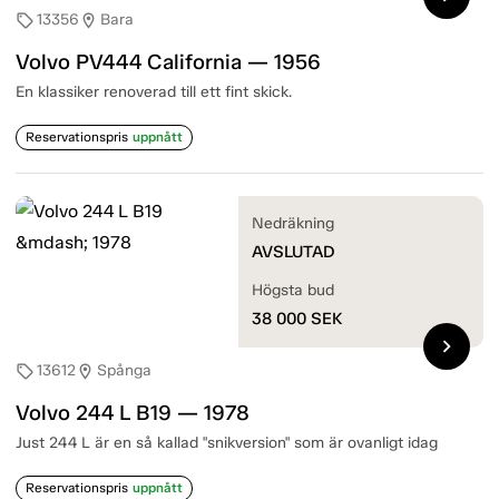
13356
Bara
sell
location_on
Volvo PV444 California — 1956
En klassiker renoverad till ett fint skick.
Reservationspris
uppnått
Nedräkning
AVSLUTAD
Högsta bud
38 000
SEK
chevron_right
13612
Spånga
sell
location_on
Volvo 244 L B19 — 1978
Just 244 L är en så kallad "snikversion" som är ovanligt idag
Reservationspris
uppnått