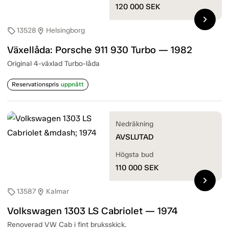
120 000
SEK
chevron_right
13528
Helsingborg
sell
location_on
Växellåda: Porsche 911 930 Turbo — 1982
Original 4-växlad Turbo-låda
Reservationspris
uppnått
Nedräkning
AVSLUTAD
Högsta bud
110 000
SEK
chevron_right
13587
Kalmar
sell
location_on
Volkswagen 1303 LS Cabriolet — 1974
Renoverad VW Cab i fint bruksskick.