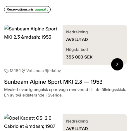
Reservationspris
uppnått
Nedräkning
AVSLUTAD
Högsta bud
355 000
SEK
chevron_right
13484
Vetlanda/Björköby
sell
location_on
Sunbeam Alpine Sport MKI 2.3 — 1953
Mycket ovanlig engelsk sportvagn renoverad till utställningsskick.
En av två existerande i Sverige.
Nedräkning
AVSLUTAD