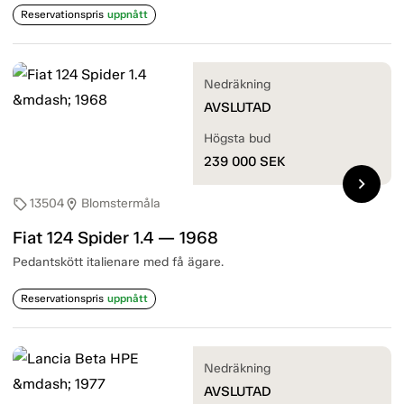
Reservationspris
uppnått
Nedräkning
AVSLUTAD
Högsta bud
239 000
SEK
chevron_right
13504
Blomstermåla
sell
location_on
Fiat 124 Spider 1.4 — 1968
Pedantskött italienare med få ägare.
Reservationspris
uppnått
Nedräkning
AVSLUTAD