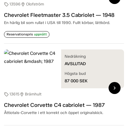
13596
Olofström
sell
location_on
Chevrolet Fleetmaster 3.5 Cabriolet — 1948
En härlig bil som rullat i USA till 1990. Fullt körbar, lättkörd.
Reservationspris
uppnått
Nedräkning
AVSLUTAD
Högsta bud
87 000
SEK
chevron_right
13615
Brämhult
sell
location_on
Chevrolet Corvette C4 cabriolet — 1987
Åttiotals-Corvette i ett korrekt och öppet originalskick.