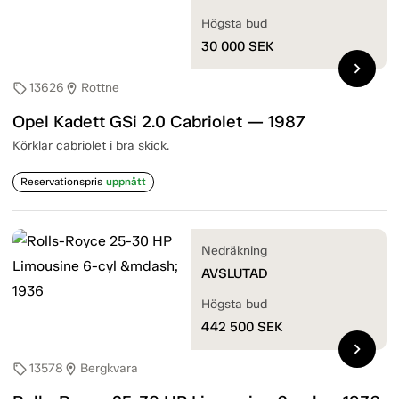
Högsta bud
30 000
SEK
chevron_right
13626
Rottne
sell
location_on
Opel Kadett GSi 2.0 Cabriolet — 1987
Körklar cabriolet i bra skick.
Reservationspris
uppnått
Nedräkning
AVSLUTAD
Högsta bud
442 500
SEK
chevron_right
13578
Bergkvara
sell
location_on