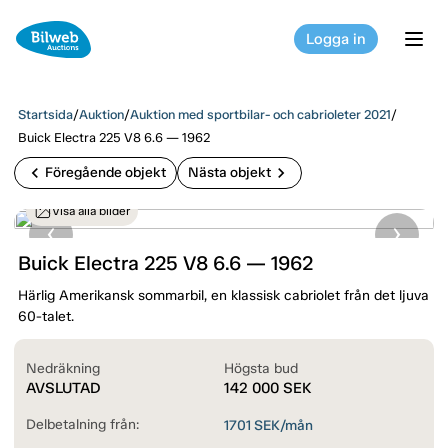
Logga in
tog
Startsida
/
Auktion
/
Auktion med sportbilar- och cabrioleter 2021
/
Buick Electra 225 V8 6.6 — 1962
chevron_left
chevron_right
Föregående objekt
Nästa objekt
Visa alla bilder
Buick Electra 225 V8 6.6 — 1962
Härlig Amerikansk sommarbil, en klassisk cabriolet från det ljuva
60-talet.
Nedräkning
Högsta bud
AVSLUTAD
142 000
SEK
Delbetalning från:
1701
SEK/mån