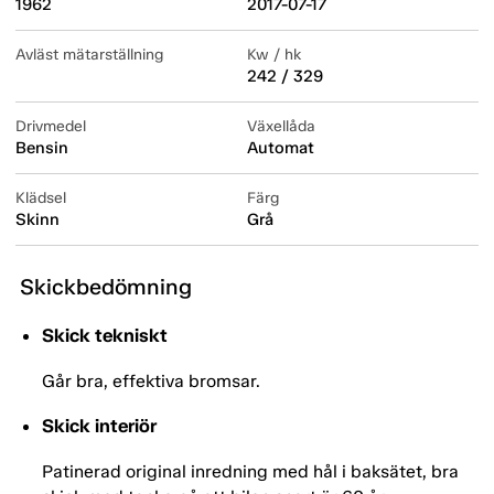
1962
2017-07-17
Avläst mätarställning
Kw / hk
242 / 329
Drivmedel
Växellåda
Bensin
Automat
Klädsel
Färg
Skinn
Grå
Skickbedömning
Skick tekniskt
Går bra, effektiva bromsar.
Skick interiör
Patinerad original inredning med hål i baksätet, bra