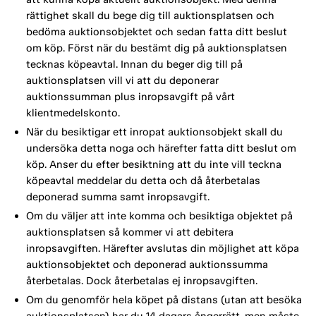
rättighet skall du bege dig till auktionsplatsen och
bedöma auktionsobjektet och sedan fatta ditt beslut
om köp. Först när du bestämt dig på auktionsplatsen
tecknas köpeavtal. Innan du beger dig till på
auktionsplatsen vill vi att du deponerar
auktionssumman plus inropsavgift på vårt
klientmedelskonto.
När du besiktigar ett inropat auktionsobjekt skall du
undersöka detta noga och härefter fatta ditt beslut om
köp. Anser du efter besiktning att du inte vill teckna
köpeavtal meddelar du detta och då återbetalas
deponerad summa samt inropsavgift.
Om du väljer att inte komma och besiktiga objektet på
auktionsplatsen så kommer vi att debitera
inropsavgiften. Härefter avslutas din möjlighet att köpa
auktionsobjektet och deponerad auktionssumma
återbetalas. Dock återbetalas ej inropsavgiften.
Om du genomför hela köpet på distans (utan att besöka
auktionsplatsen) har du 14 dagars ångerrätt, men måste