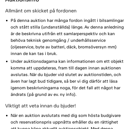
Allmänt om skicket på fordonen
På denna auktion har många fordon ingått i bilsamlingar
och stått stilla (undanställda) länge. Av denna anledning
är de beskrivna utifrån ett samlarperspektiv och kan
behöva teknisk genomgång / underhållsservice
(oljeservice, byte av batteri, däck, bromsöversyn mm)
innan de kan tas i bruk.
Under auktionsdagarna kan informationen om ett objekt
komma att uppdateras, fram till dagen innan auktionen
avslutas. När du bjuder vid slutet av auktionstiden, och
även har lagt bud tidigare, så ber vi dig därför att läsa
igenom beskrivningarna noga, för det fall att något har
ändrats (på grund av ev. ny info).
Viktigt att veta innan du bjuder!
När en auktion avslutats med dig som hösta budgivare
och reservationspris uppnåtts erhåller du en rättighet
att kunna köpa aktuellt auktionsobjekt. Med denna