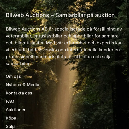
Bilweb Auctions – Samlarbilar på auktion
Bilweb Auctions AB är specialiserade på försäljning av
veteranbilar, entusiastbilar och sportbilar för samlare
och bilentusiaster. Med vår erfarenhet och expertis kan
vi erbjuda både svenska och internationella kunder en
professionell marknadsplats för att köpa och sälja
samlarbilar.
Om oss
Nyheter & Media
Kontakta oss
FAQ
Auktioner
Köpa
Sälja