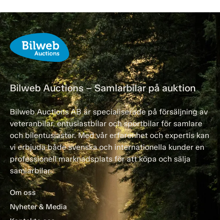
Bilweb Auctions – Samlarbilar på auktion
Bilweb Auctions AB är specialiserade på försäljning av
veteranbilar, entusiastbilar och sportbilar för samlare
och bilentusiaster. Med vår erfarenhet och expertis kan
vi erbjuda både svenska och internationella kunder en
professionell marknadsplats för att köpa och sälja
samlarbilar.
Om oss
Nyheter & Media