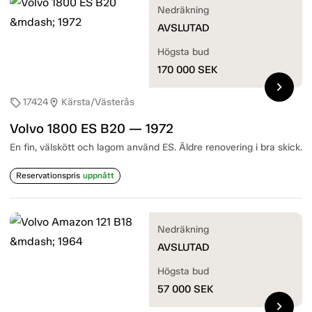
Nedräkning
AVSLUTAD
Högsta bud
170 000
SEK
chevron_right
17424
Kärsta/Västerås
sell
location_on
Volvo 1800 ES B20 — 1972
En fin, välskött och lagom använd ES. Äldre renovering i bra skick.
Reservationspris
uppnått
Nedräkning
AVSLUTAD
Högsta bud
57 000
SEK
chevron_right