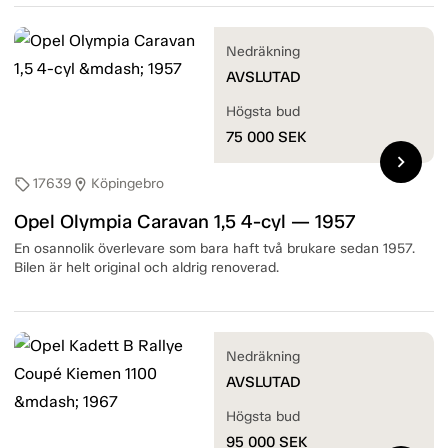
Nedräkning
AVSLUTAD
Högsta bud
75 000
SEK
chevron_right
17639
Köpingebro
sell
location_on
Opel Olympia Caravan 1,5 4-cyl — 1957
En osannolik överlevare som bara haft två brukare sedan 1957.
Bilen är helt original och aldrig renoverad.
Nedräkning
AVSLUTAD
Högsta bud
95 000
SEK