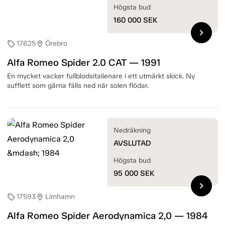
Högsta bud
160 000
SEK
chevron_right
17625
Örebro
sell
location_on
Alfa Romeo Spider 2.0 CAT — 1991
En mycket vacker fullblodsitalienare i ett utmärkt skick. Ny
sufflett som gärna fälls ned när solen flödar.
Nedräkning
AVSLUTAD
Högsta bud
95 000
SEK
chevron_right
17593
Limhamn
sell
location_on
Alfa Romeo Spider Aerodynamica 2,0 — 1984