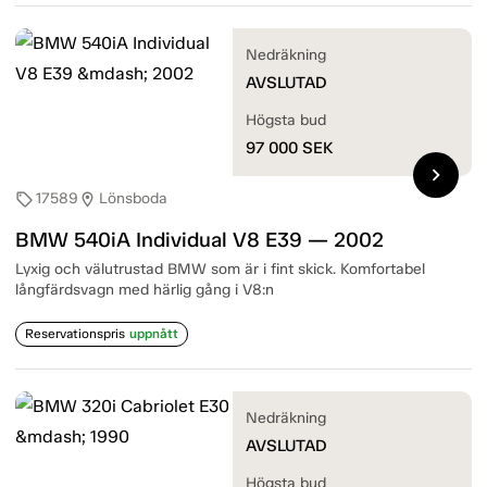
Nedräkning
AVSLUTAD
Högsta bud
97 000
SEK
chevron_right
17589
Lönsboda
sell
location_on
BMW 540iA Individual V8 E39 — 2002
Lyxig och välutrustad BMW som är i fint skick. Komfortabel
långfärdsvagn med härlig gång i V8:n
Reservationspris
uppnått
Nedräkning
AVSLUTAD
Högsta bud