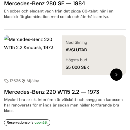
Mercedes-Benz 280 SE — 1984
En sober och elegant vagn från det pigga 80-talet, här i en
klassisk färgkombination med soltak och återhållsam lyx.
Nedräkning
AVSLUTAD
Högsta bud
55 000
SEK
chevron_right
17636
Mjölby
sell
location_on
Mercedes-Benz 220 W115 2.2 — 1973
Mycket bra skick. Interiören är välskött och snygg och karossen
har renoverats för många år sedan men håller fortfarande bra
klass.
Reservationspris
uppnått