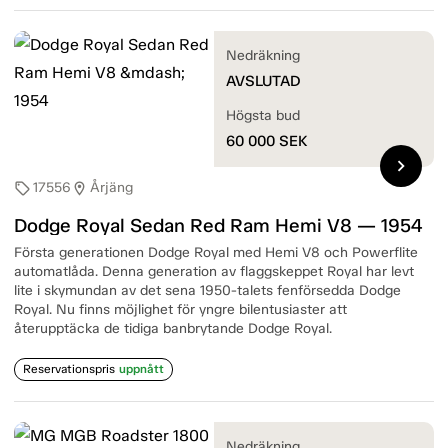
Nedräkning
AVSLUTAD
Högsta bud
60 000
SEK
chevron_right
17556
Årjäng
sell
location_on
Dodge Royal Sedan Red Ram Hemi V8 — 1954
Första generationen Dodge Royal med Hemi V8 och Powerflite
automatlåda. Denna generation av flaggskeppet Royal har levt
lite i skymundan av det sena 1950-talets fenförsedda Dodge
Royal. Nu finns möjlighet för yngre bilentusiaster att
återupptäcka de tidiga banbrytande Dodge Royal.
Reservationspris
uppnått
Nedräkning