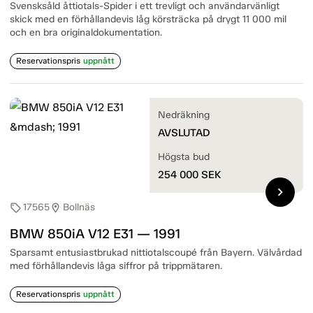
Svensksåld åttiotals-Spider i ett trevligt och användarvänligt
skick med en förhållandevis låg körsträcka på drygt 11 000 mil
och en bra originaldokumentation.
Reservationspris
uppnått
Nedräkning
AVSLUTAD
Högsta bud
254 000
SEK
chevron_right
17565
Bollnäs
sell
location_on
BMW 850iA V12 E31 — 1991
Sparsamt entusiastbrukad nittiotalscoupé från Bayern. Välvårdad
med förhållandevis låga siffror på trippmätaren.
Reservationspris
uppnått