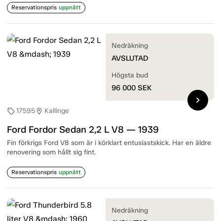
Reservationspris
uppnått
Nedräkning
AVSLUTAD
Högsta bud
96 000
SEK
chevron_right
17595
Kallinge
sell
location_on
Ford Fordor Sedan 2,2 L V8 — 1939
Fin förkrigs Ford V8 som är i körklart entusiastskick. Har en äldre
renovering som hållt sig fint.
Reservationspris
uppnått
Nedräkning