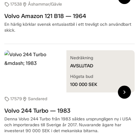
17538
Åshammar/Gävle
sell
location_on
Volvo Amazon 121 B18 — 1964
En härlig körklar svensk entusiastbil i ett trevligt och användbart
skick.
Nedräkning
AVSLUTAD
Högsta bud
100 000
SEK
chevron_right
17579
Sandared
sell
location_on
Volvo 244 Turbo — 1983
Denna Volvo 244 Turbo från 1983 såldes ursprungligen ny i USA
och importerades till Sverige år 2017. Nuvarande ägare har
investerat 90 000 SEK i det mekaniska bitarna.