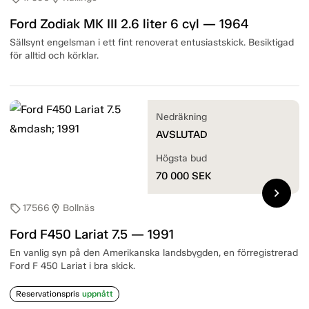
Ford Zodiak MK III 2.6 liter 6 cyl — 1964
Sällsynt engelsman i ett fint renoverat entusiastskick. Besiktigad
för alltid och körklar.
Nedräkning
AVSLUTAD
Högsta bud
70 000
SEK
chevron_right
17566
Bollnäs
sell
location_on
Ford F450 Lariat 7.5 — 1991
En vanlig syn på den Amerikanska landsbygden, en förregistrerad
Ford F 450 Lariat i bra skick.
Reservationspris
uppnått