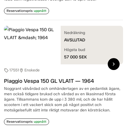
Reservationspris
uppnått
Nedräkning
AVSLUTAD
Högsta bud
57 000
SEK
chevron_right
17551
Enskede
sell
location_on
Piaggio Vespa 150 GL VLA1T — 1964
Noggrant välvårdad och omhändertagen av en pedantisk ägare,
men också tidigare brukad och vårdad av en likasinnad första
ägare. Tillsammans kom de upp i 3 380 mil, och de har hållit
scootern i ett vackert skick som på något positivt och
motsägelsefullt sätt inte riktigt motsvarar den körsträckan.
Reservationspris
uppnått