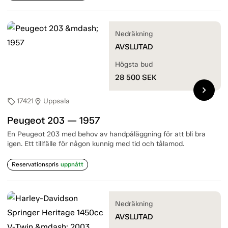
Nedräkning
AVSLUTAD
Högsta bud
28 500
SEK
chevron_right
17421
Uppsala
sell
location_on
Peugeot 203 — 1957
En Peugeot 203 med behov av handpåläggning för att bli bra
igen. Ett tillfälle för någon kunnig med tid och tålamod.
Reservationspris
uppnått
Nedräkning
AVSLUTAD