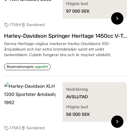
Högsta bud
97 000
SEK
chevron_right
17584
Sandared
sell
location_on
Harley-Davidson Springer Heritage 1450cc V-Twin — 2003
Denna Heritage-utgåva markerar Harley-Davidsons 100-
årsjubileum och har extra kromdetaljer samt ett unikt
tankemblem. Cykeln fungerar bra och är mycket välskött.
Reservationspris
uppnått
Nedräkning
AVSLUTAD
Högsta bud
56 000
SEK
chevron_right
17583
Sandared
sell
location_on