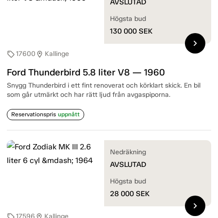
AVSLUTAD
Högsta bud
130 000
SEK
chevron_right
17600
Kallinge
sell
location_on
Ford Thunderbird 5.8 liter V8 — 1960
Snygg Thunderbird i ett fint renoverat och körklart skick. En bil
som går utmärkt och har rätt ljud från avgaspiporna.
Reservationspris
uppnått
Nedräkning
AVSLUTAD
Högsta bud
28 000
SEK
chevron_right
17596
Kallinge
sell
location_on