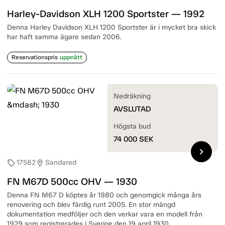
Harley-Davidson XLH 1200 Sportster — 1992
Denna Harley Davidson XLH 1200 Sportster är i mycket bra skick
har haft samma ägare sedan 2006.
Reservationspris
uppnått
Nedräkning
AVSLUTAD
Högsta bud
74 000
SEK
chevron_right
17582
Sandared
sell
location_on
FN M67D 500cc OHV — 1930
Denna FN M67 D köptes år 1980 och genomgick många års
renovering och blev färdig runt 2005. En stor mängd
dokumentation medföljer och den verkar vara en modell från
1929 som registrerades i Sverige den 19 april 1930.