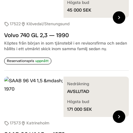
Högsta bud
45 000
SEK
chevron_right
17522
Klövedal/Stenungsund
sell
location_on
Volvo 740 GL 2,3 — 1990
Köptes från början in som tjänstebil i en revisorsfirma och sedan
hållits i ett utmärkt skick inom samma familj sedan ny.
Reservationspris
uppnått
Nedräkning
AVSLUTAD
Högsta bud
171 000
SEK
chevron_right
17573
Katrineholm
sell
location_on