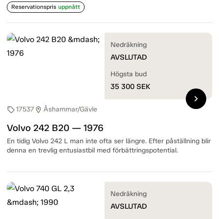
Reservationspris
uppnått
Nedräkning
AVSLUTAD
Högsta bud
35 300
SEK
chevron_right
17537
Åshammar/Gävle
sell
location_on
Volvo 242 B20 — 1976
En tidig Volvo 242 L man inte ofta ser längre. Efter påställning blir
denna en trevlig entusiastbil med förbättringspotential.
Nedräkning
AVSLUTAD