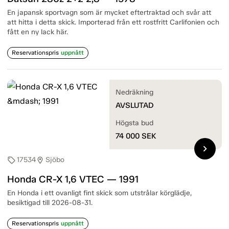
En japansk sportvagn som är mycket eftertraktad och svår att
att hitta i detta skick. Importerad från ett rostfritt Carlifonien och
fått en ny lack här.
Reservationspris
uppnått
Nedräkning
AVSLUTAD
Högsta bud
74 000
SEK
chevron_right
17534
Sjöbo
sell
location_on
Honda CR-X 1,6 VTEC — 1991
En Honda i ett ovanligt fint skick som utstrålar körglädje,
besiktigad till 2026-08-31.
Reservationspris
uppnått