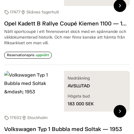
chevron_right
17477
Skånes fagerhult
sell
location_on
Opel Kadett B Rallye Coupé Kiemen 1100 — 1967
Nätt sportcoupé i ett finrenoverat skick med en spännande och
väldokumenterad historik. Och mer finns kanske att hämta från
Riksarkivet om man vill.
Reservationspris
uppnått
Nedräkning
AVSLUTAD
Högsta bud
183 000
SEK
chevron_right
17602
Stockholm
sell
location_on
Volkswagen Typ 1 Bubbla med Soltak — 1953