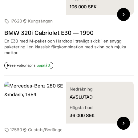
106 000
SEK
chevron_right
17620
Kungsängen
sell
location_on
BMW 320i Cabriolet E30 — 1990
En E30 med M-paket och Hardtop i trevligt skick i en snygg
paketering i en klassisk färgkombination med skinn och mjuka
mattor.
Reservationspris
uppnått
Nedräkning
AVSLUTAD
Högsta bud
36 000
SEK
chevron_right
17560
Gustafs/Borlänge
sell
location_on