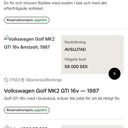
En fin och trivsam Bubbla med ovalen i bak och med det
efterfrågade soltaket.
Reservationspris
uppnått
Nedräkning
AVSLUTAD
Högsta bud
58 000
SEK
chevron_right
17563
Siljansnäs/Borlänge
sell
location_on
Volkswagen Golf MK2 GTi 16v — 1987
Golf GTI 16v med i brukskick, kräver lite jobb för att bli riktigt fin.
Reservationspris
uppnått