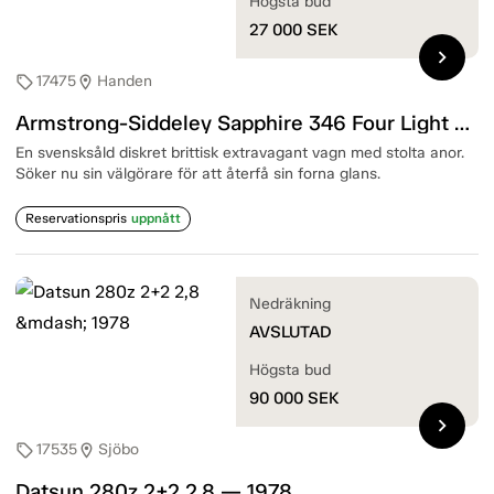
Högsta bud
27 000
SEK
chevron_right
17475
Handen
sell
location_on
Armstrong-Siddeley Sapphire 346 Four Light Saloon — 1954
En svensksåld diskret brittisk extravagant vagn med stolta anor.
Söker nu sin välgörare för att återfå sin forna glans.
Reservationspris
uppnått
Nedräkning
AVSLUTAD
Högsta bud
90 000
SEK
chevron_right
17535
Sjöbo
sell
location_on
Datsun 280z 2+2 2,8 — 1978