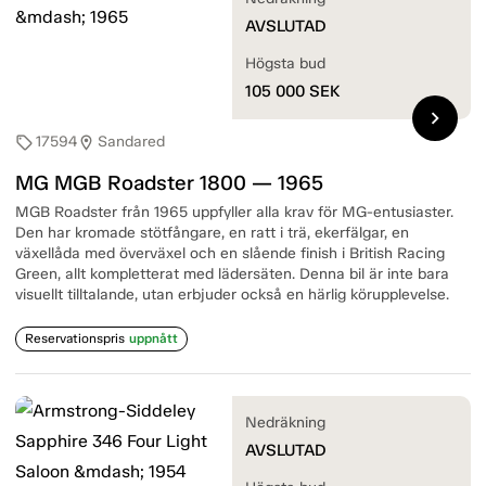
AVSLUTAD
Högsta bud
105 000
SEK
chevron_right
17594
Sandared
sell
location_on
MG MGB Roadster 1800 — 1965
MGB Roadster från 1965 uppfyller alla krav för MG-entusiaster.
Den har kromade stötfångare, en ratt i trä, ekerfälgar, en
växellåda med överväxel och en slående finish i British Racing
Green, allt kompletterat med lädersäten. Denna bil är inte bara
visuellt tilltalande, utan erbjuder också en härlig körupplevelse.
Reservationspris
uppnått
Nedräkning
AVSLUTAD