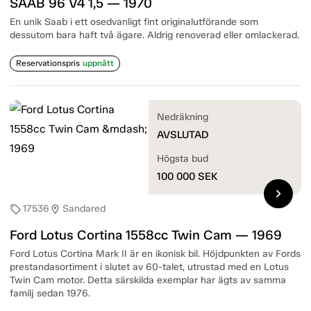
SAAB 96 V4 1,5 — 1970
En unik Saab i ett osedvanligt fint originalutförande som
dessutom bara haft två ägare. Aldrig renoverad eller omlackerad.
Reservationspris
uppnått
Nedräkning
AVSLUTAD
Högsta bud
100 000
SEK
chevron_right
17536
Sandared
sell
location_on
Ford Lotus Cortina 1558cc Twin Cam — 1969
Ford Lotus Cortina Mark II är en ikonisk bil. Höjdpunkten av Fords
prestandasortiment i slutet av 60-talet, utrustad med en Lotus
Twin Cam motor. Detta särskilda exemplar har ägts av samma
familj sedan 1976.