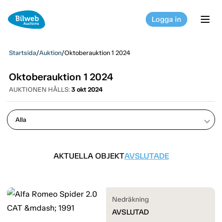
Logga in
tog
Startsida
/
Auktion
/
Oktoberauktion 1 2024
Oktoberauktion 1 2024
AUKTIONEN HÅLLS:
3 okt 2024
keyboard_arrow_down
AKTUELLA OBJEKT
AVSLUTADE
Nedräkning
AVSLUTAD