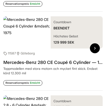
Reservationspreis
Erreicht
Countdown
BEENDET
Höchstes Gebot
129 999
SEK
chevron_right
11587
Göteborg
sell
location_on
Mercedes-Benz 280 CE Coupé 6 Cylinder — 1975
Toppmodellen med stora motorn och mycket fint skick. Endast
körd 12.300 mil
Reservationspreis
Erreicht
Countdown