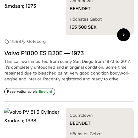
Countdown
BEENDET
Höchstes Gebot
165 500
SEK
chevron_right
11599
Göteborg
sell
location_on
Volvo P1800 ES B20E — 1973
This car was imported from sunny San Diego from 1973 to 2017.
It’s completely untouched and in original condition. Some time
repainted due to bleached paint. Very good condition bodywork,
engine and interior. Recently registered and ready to drive.
Reservationspreis
Erreicht
Countdown
BEENDET
Höchstes Gebot