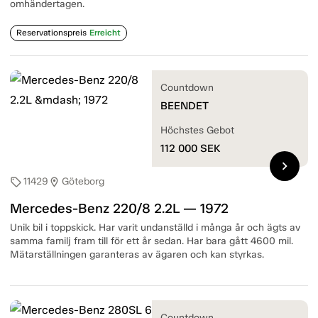
omhändertagen.
Reservationspreis
Erreicht
Countdown
BEENDET
Höchstes Gebot
112 000
SEK
chevron_right
11429
Göteborg
sell
location_on
Mercedes-Benz 220/8 2.2L — 1972
Unik bil i toppskick. Har varit undanställd i många år och ägts av
samma familj fram till för ett år sedan. Har bara gått 4600 mil.
Mätarställningen garanteras av ägaren och kan styrkas.
Countdown