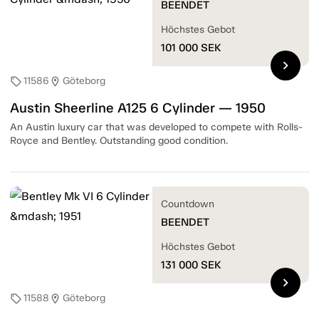
BEENDET
Höchstes Gebot
101 000
SEK
chevron_right
11586
Göteborg
sell
location_on
Austin Sheerline A125 6 Cylinder — 1950
An Austin luxury car that was developed to compete with Rolls-
Royce and Bentley. Outstanding good condition.
Countdown
BEENDET
Höchstes Gebot
131 000
SEK
chevron_right
11588
Göteborg
sell
location_on