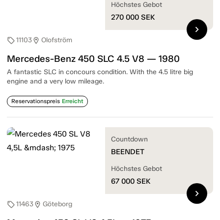
Höchstes Gebot
270 000
SEK
chevron_right
11103
Olofström
sell
location_on
Mercedes-Benz 450 SLC 4.5 V8 — 1980
A fantastic SLC in concours condition. With the 4.5 litre big
engine and a very low mileage.
Reservationspreis
Erreicht
Countdown
BEENDET
Höchstes Gebot
67 000
SEK
chevron_right
11463
Göteborg
sell
location_on