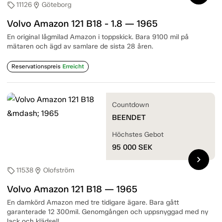
11126
Göteborg
sell
location_on
Volvo Amazon 121 B18 - 1.8 — 1965
En original lågmilad Amazon i toppskick. Bara 9100 mil på
mätaren och ägd av samlare de sista 28 åren.
Reservationspreis
Erreicht
Countdown
BEENDET
Höchstes Gebot
95 000
SEK
chevron_right
11538
Olofström
sell
location_on
Volvo Amazon 121 B18 — 1965
En damkörd Amazon med tre tidigare ägare. Bara gått
garanterade 12 300mil. Genomgången och uppsnyggad med ny
lack och klädsel!