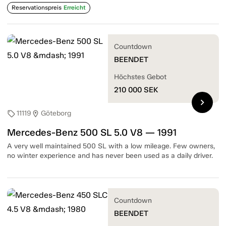
Reservationspreis
Erreicht
Countdown
BEENDET
Höchstes Gebot
210 000
SEK
chevron_right
11119
Göteborg
sell
location_on
Mercedes-Benz 500 SL 5.0 V8 — 1991
A very well maintained 500 SL with a low mileage. Few owners,
no winter experience and has never been used as a daily driver.
Countdown
BEENDET