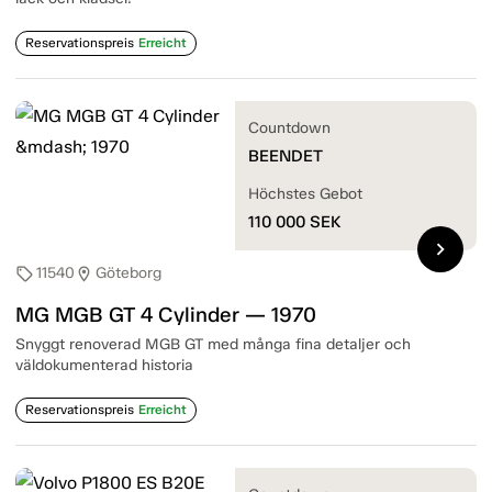
Reservationspreis
Erreicht
Countdown
BEENDET
Höchstes Gebot
110 000
SEK
chevron_right
11540
Göteborg
sell
location_on
MG MGB GT 4 Cylinder — 1970
Snyggt renoverad MGB GT med många fina detaljer och
väldokumenterad historia
Reservationspreis
Erreicht