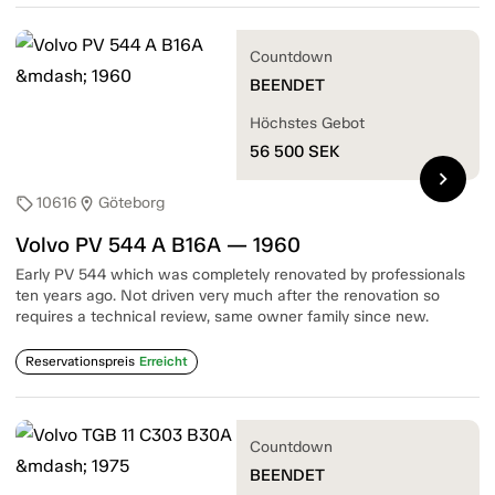
Countdown
BEENDET
Höchstes Gebot
56 500
SEK
chevron_right
10616
Göteborg
sell
location_on
Volvo PV 544 A B16A — 1960
Early PV 544 which was completely renovated by professionals
ten years ago. Not driven very much after the renovation so
requires a technical review, same owner family since new.
Reservationspreis
Erreicht
Countdown
BEENDET