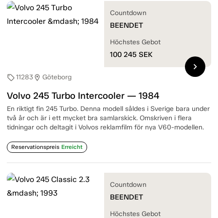
Countdown
BEENDET
Höchstes Gebot
100 245
SEK
chevron_right
11283
Göteborg
sell
location_on
Volvo 245 Turbo Intercooler — 1984
En riktigt fin 245 Turbo. Denna modell såldes i Sverige bara under
två år och är i ett mycket bra samlarskick. Omskriven i flera
tidningar och deltagit i Volvos reklamfilm för nya V60-modellen.
Reservationspreis
Erreicht
Countdown
BEENDET
Höchstes Gebot