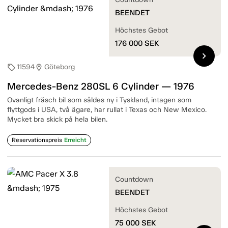
BEENDET
Höchstes Gebot
176 000
SEK
chevron_right
11594
Göteborg
sell
location_on
Mercedes-Benz 280SL 6 Cylinder — 1976
Ovanligt fräsch bil som såldes ny i Tyskland, intagen som
flyttgods i USA, två ägare, har rullat i Texas och New Mexico.
Mycket bra skick på hela bilen.
Reservationspreis
Erreicht
Countdown
BEENDET
Höchstes Gebot
75 000
SEK