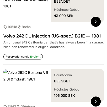
BEENDET
Höchstes Gebot
43 000
SEK
chevron_right
10548
Borås
sell
location_on
Volvo 242 DL Injection (US-spec.) B21E — 1981
An unusual 242 California car that’s has always been in a garage.
Nice non renovated in original condition.
Reservationspreis
Erreicht
Countdown
BEENDET
Höchstes Gebot
106 000
SEK
chevron_right
11543
Göteborg
sell
location_on