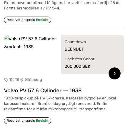
Fin orenoverad bil med få ägare, har varit i samma familj i 25 år.
Första årsmodellen av PV 544.
Reservationspreis
Erreicht
Countdown
BEENDET
Höchstes Gebot
260 000
SEK
chevron_right
11249
Göteborg
sell
location_on
Volvo PV 57 6 Cylinder — 1938
1930-talspickup på PV 57-chassi. Karossen byggd av en lokal
karosserimakare i Brunflo. Idag prydligt renoverad. En fin
reklamfirma för allt från mikrobryggeri till transportfirma.
Reservationspreis
Erreicht