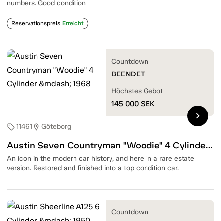
numbers. Good condition
Reservationspreis
Erreicht
Countdown
BEENDET
Höchstes Gebot
145 000
SEK
chevron_right
11461
Göteborg
sell
location_on
Austin Seven Countryman "Woodie" 4 Cylinder — 1968
An icon in the modern car history, and here in a rare estate
version. Restored and finished into a top condition car.
Countdown