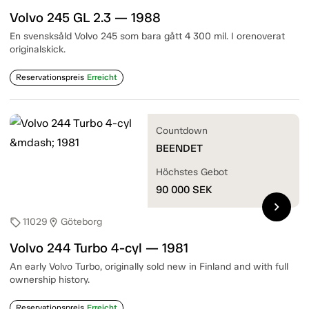
Volvo 245 GL 2.3 — 1988
En svensksåld Volvo 245 som bara gått 4 300 mil. I orenoverat
originalskick.
Reservationspreis
Erreicht
Countdown
BEENDET
Höchstes Gebot
90 000
SEK
chevron_right
11029
Göteborg
sell
location_on
Volvo 244 Turbo 4-cyl — 1981
An early Volvo Turbo, originally sold new in Finland and with full
ownership history.
Reservationspreis
Erreicht