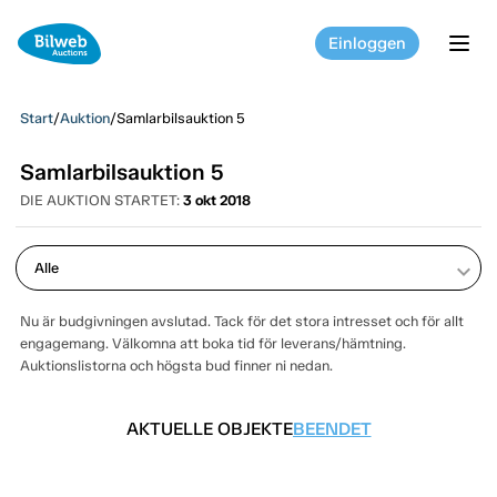
Einloggen
tog
Start
/
Auktion
/
Samlarbilsauktion 5
Samlarbilsauktion 5
DIE AUKTION STARTET:
3 okt 2018
keyboard_arrow_down
Nu är budgivningen avslutad. Tack för det stora intresset och för allt
engagemang. Välkomna att boka tid för leverans/hämtning.
Auktionslistorna och högsta bud finner ni nedan.
AKTUELLE OBJEKTE
BEENDET