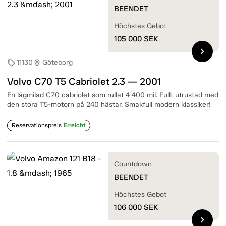
BEENDET
Höchstes Gebot
105 000
SEK
chevron_right
11130
Göteborg
sell
location_on
Volvo C70 T5 Cabriolet 2.3 — 2001
En lågmilad C70 cabriolet som rullat 4 400 mil. Fullt utrustad med
den stora T5-motorn på 240 hästar. Smakfull modern klassiker!
Reservationspreis
Erreicht
Countdown
BEENDET
Höchstes Gebot
106 000
SEK
chevron_right