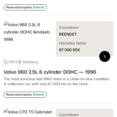
Reservationspreis
Erreicht
Countdown
BEENDET
Höchstes Gebot
87 000
SEK
chevron_right
11573
Göteborg
sell
location_on
Volvo 960 2.5L 6 cylinder DOHC — 1996
The most luxurious last RWD Volvo in a close-to-new condition.
A collectors car with only 67 000 km on the clock.
Reservationspreis
Erreicht
Countdown