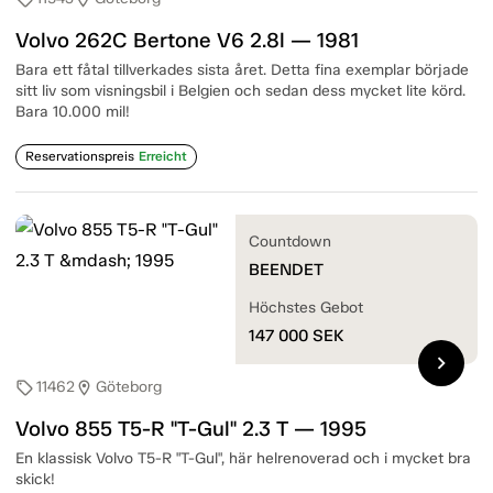
Volvo 262C Bertone V6 2.8l — 1981
Bara ett fåtal tillverkades sista året. Detta fina exemplar började
sitt liv som visningsbil i Belgien och sedan dess mycket lite körd.
Bara 10.000 mil!
Reservationspreis
Erreicht
Countdown
BEENDET
Höchstes Gebot
147 000
SEK
chevron_right
11462
Göteborg
sell
location_on
Volvo 855 T5-R "T-Gul" 2.3 T — 1995
En klassisk Volvo T5-R "T-Gul", här helrenoverad och i mycket bra
skick!