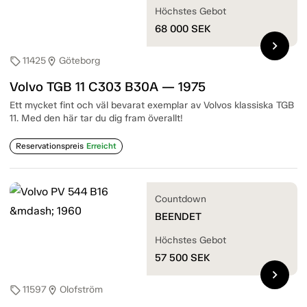
Höchstes Gebot
68 000
SEK
chevron_right
11425
Göteborg
sell
location_on
Volvo TGB 11 C303 B30A — 1975
Ett mycket fint och väl bevarat exemplar av Volvos klassiska TGB
11. Med den här tar du dig fram överallt!
Reservationspreis
Erreicht
Countdown
BEENDET
Höchstes Gebot
57 500
SEK
chevron_right
11597
Olofström
sell
location_on