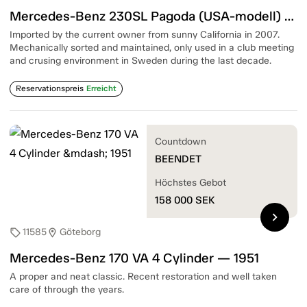
Mercedes-Benz 230SL Pagoda (USA-modell) 6 Cylinder — 1966
Imported by the current owner from sunny California in 2007.
Mechanically sorted and maintained, only used in a club meeting
and crusing environment in Sweden during the last decade.
Reservationspreis
Erreicht
Countdown
BEENDET
Höchstes Gebot
158 000
SEK
chevron_right
11585
Göteborg
sell
location_on
Mercedes-Benz 170 VA 4 Cylinder — 1951
A proper and neat classic. Recent restoration and well taken
care of through the years.