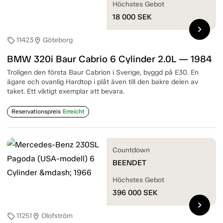
Höchstes Gebot
18 000
SEK
chevron_right
11423
Göteborg
sell
location_on
BMW 320i Baur Cabrio 6 Cylinder 2.0L — 1984
Troligen den första Baur Cabrion i Sverige, byggd på E30. En
ägare och ovanlig Hardtop i plåt även till den bakre delen av
taket. Ett viktigt exemplar att bevara.
Reservationspreis
Erreicht
Countdown
BEENDET
Höchstes Gebot
396 000
SEK
chevron_right
11251
Olofström
sell
location_on