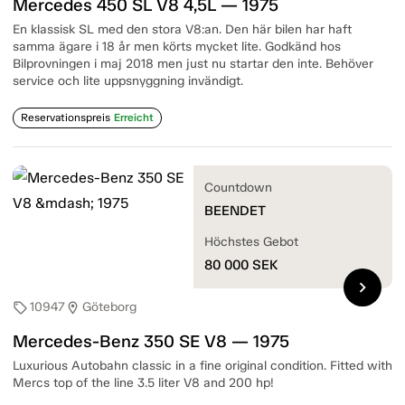
Mercedes 450 SL V8 4,5L — 1975
En klassisk SL med den stora V8:an. Den här bilen har haft
samma ägare i 18 år men körts mycket lite. Godkänd hos
Bilprovningen i maj 2018 men just nu startar den inte. Behöver
service och lite uppsnyggning invändigt.
Reservationspreis
Erreicht
Countdown
BEENDET
Höchstes Gebot
80 000
SEK
chevron_right
10947
Göteborg
sell
location_on
Mercedes-Benz 350 SE V8 — 1975
Luxurious Autobahn classic in a fine original condition. Fitted with
Mercs top of the line 3.5 liter V8 and 200 hp!