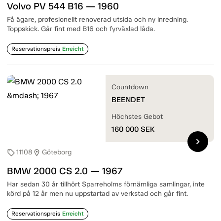
Volvo PV 544 B16 — 1960
Få ägare, profesionellt renoverad utsida och ny inredning.
Toppskick. Går fint med B16 och fyrväxlad låda.
Reservationspreis
Erreicht
Countdown
BEENDET
Höchstes Gebot
160 000
SEK
chevron_right
11108
Göteborg
sell
location_on
BMW 2000 CS 2.0 — 1967
Har sedan 30 år tillhört Sparreholms förnämliga samlingar, inte
körd på 12 år men nu uppstartad av verkstad och går fint.
Reservationspreis
Erreicht