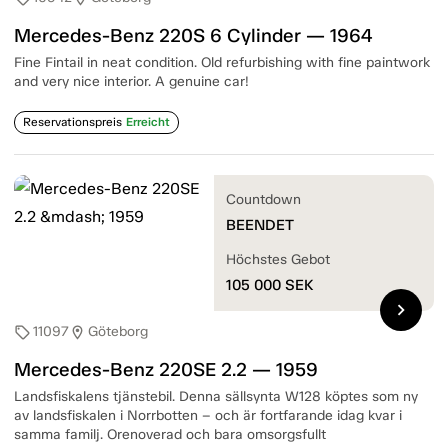
Mercedes-Benz 220S 6 Cylinder — 1964
Fine Fintail in neat condition. Old refurbishing with fine paintwork
and very nice interior. A genuine car!
Reservationspreis
Erreicht
Countdown
BEENDET
Höchstes Gebot
105 000
SEK
chevron_right
11097
Göteborg
sell
location_on
Mercedes-Benz 220SE 2.2 — 1959
Landsfiskalens tjänstebil. Denna sällsynta W128 köptes som ny
av landsfiskalen i Norrbotten – och är fortfarande idag kvar i
samma familj. Orenoverad och bara omsorgsfullt