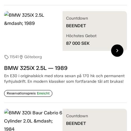
Countdown
BEENDET
Höchstes Gebot
87 000
SEK
chevron_right
11541
Göteborg
sell
location_on
BMW 325iX 2.5L — 1989
En E30 i originalskick med stora sexan på 170 hk och permanent
fyrhjulsdrift. En modern klassiker som fortfarande tål att brukas!
Reservationspreis
Erreicht
Countdown
BEENDET