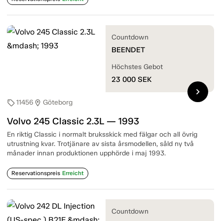
Countdown
BEENDET
Höchstes Gebot
23 000
SEK
chevron_right
11456
Göteborg
sell
location_on
Volvo 245 Classic 2.3L — 1993
En riktig Classic i normalt bruksskick med fälgar och all övrig
utrustning kvar. Trotjänare av sista årsmodellen, såld ny två
månader innan produktionen upphörde i maj 1993.
Reservationspreis
Erreicht
Countdown