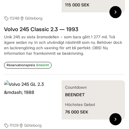
115 000
SEK
chevron_right
11248
Göteborg
sell
location_on
Volvo 245 Classic 2.3 — 1993
Unik 245 av sista årsmodellen – som bara gått 1 277 mil. Två
ägare sedan ny. In och utvändigt nästintill som ny. Behöver dock
en lackrengöring och vaxning för att bli perfekt. OBS! Ny
information har framkommit se beskrivning.
Reservationspreis
Erreicht
Countdown
BEENDET
Höchstes Gebot
76 000
SEK
chevron_right
11129
Göteborg
sell
location_on