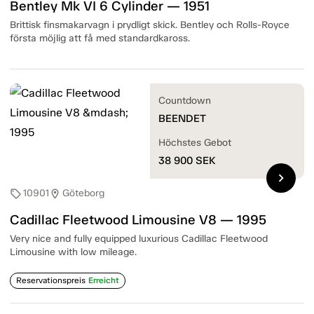
Bentley Mk VI 6 Cylinder — 1951
Brittisk finsmakarvagn i prydligt skick. Bentley och Rolls-Royce
första möjlig att få med standardkaross.
Countdown
BEENDET
Höchstes Gebot
38 900
SEK
chevron_right
10901
Göteborg
sell
location_on
Cadillac Fleetwood Limousine V8 — 1995
Very nice and fully equipped luxurious Cadillac Fleetwood
Limousine with low mileage.
Reservationspreis
Erreicht