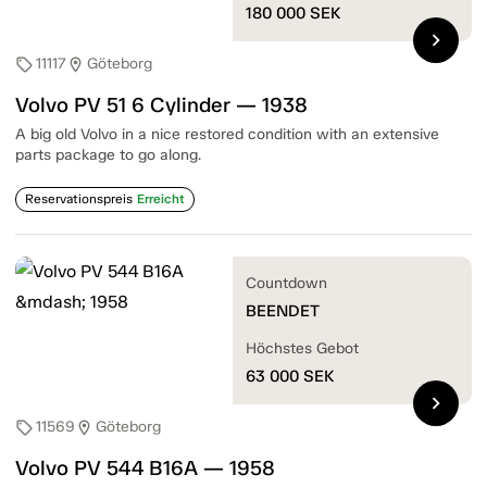
180 000
SEK
chevron_right
11117
Göteborg
sell
location_on
Volvo PV 51 6 Cylinder — 1938
A big old Volvo in a nice restored condition with an extensive
parts package to go along.
Reservationspreis
Erreicht
Countdown
BEENDET
Höchstes Gebot
63 000
SEK
chevron_right
11569
Göteborg
sell
location_on
Volvo PV 544 B16A — 1958