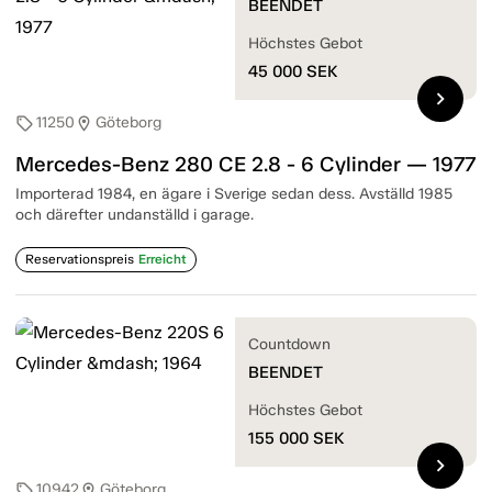
BEENDET
Höchstes Gebot
45 000
SEK
chevron_right
11250
Göteborg
sell
location_on
Mercedes-Benz 280 CE 2.8 - 6 Cylinder — 1977
Importerad 1984, en ägare i Sverige sedan dess. Avställd 1985
och därefter undanställd i garage.
Reservationspreis
Erreicht
Countdown
BEENDET
Höchstes Gebot
155 000
SEK
chevron_right
10942
Göteborg
sell
location_on