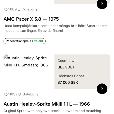
chevron_right
11109
Göteborg
sell
location_on
AMC Pacer X 3.8 — 1975
Udda kompaktjänkare som under många år tillhört Sparreholms
museums samlingar. En av de finare!
Reservationspreis
Erreicht
Countdown
BEENDET
Höchstes Gebot
87 000
SEK
chevron_right
11092
Göteborg
sell
location_on
Austin Healey-Sprite MkIII 1.1 L — 1966
Original Sprite with only two previous owners and matching