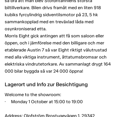
så bra att man blev Storbritanniens största
biltillverkare. Bilen drivs framåt med en liten 918
kubiks fyrcylindrig sidventilsmotor på 23, 5 hk
sammankopplad med en treväxlad låda med
osynkroniserad etta.
Morris Eight gick antingen att få som saloon eller
öppen, och i jämförelse med den billigare och mer
etablerade Austin 7 så var Eight riktigt välutrustad
med alla viktiga instrument, åttatumsbromsar och
elektriska vindrutetorkare. Av sammanlagt drygt 164
000 bilar byggda så var 24 000 öppna!
Lagerort und Info zur Besichtigung
Welcome to the showroom:
· Monday 1 October at 15:00 to 19:00
Address: Olofström Brostugevägen 1, 29342