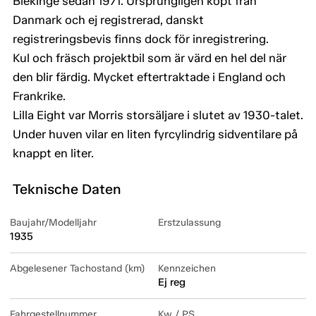
Blekinge sedan 1971. Ursprungligen köpt från
Danmark och ej registrerad, danskt
registreringsbevis finns dock för inregistrering.
Kul och fräsch projektbil som är värd en hel del när
den blir färdig. Mycket eftertraktade i England och
Frankrike.
Lilla Eight var Morris storsäljare i slutet av 1930-talet.
Under huven vilar en liten fyrcylindrig sidventilare på
knappt en liter.
Teknische Daten
Baujahr/Modelljahr
Erstzulassung
1935
Abgelesener Tachostand (km)
Kennzeichen
Ej reg
Fahrgestellnummer
Kw / PS