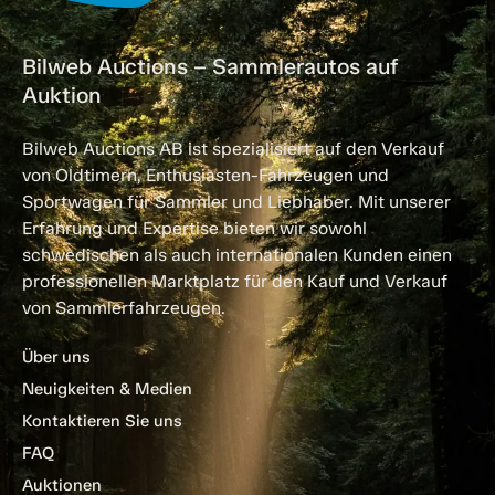
Bilweb Auctions – Sammlerautos auf
Auktion
Bilweb Auctions AB ist spezialisiert auf den Verkauf
von Oldtimern, Enthusiasten-Fahrzeugen und
Sportwagen für Sammler und Liebhaber. Mit unserer
Erfahrung und Expertise bieten wir sowohl
schwedischen als auch internationalen Kunden einen
professionellen Marktplatz für den Kauf und Verkauf
von Sammlerfahrzeugen.
Über uns
Neuigkeiten & Medien
Kontaktieren Sie uns
FAQ
Auktionen