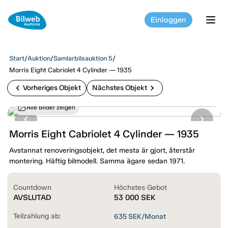
Einloggen
tog
Start
/
Auktion
/
Samlarbilsauktion 5
/
Morris Eight Cabriolet 4 Cylinder — 1935
chevron_left
chevron_right
Vorheriges Objekt
Nächstes Objekt
Alle Bilder zeigen
Morris Eight Cabriolet 4 Cylinder — 1935
Avstannat renoveringsobjekt, det mesta är gjort, återstår
montering. Häftig bilmodell. Samma ägare sedan 1971.
Countdown
Höchstes Gebot
AVSLUTAD
53 000
SEK
Teilzahlung ab:
635
SEK/Monat