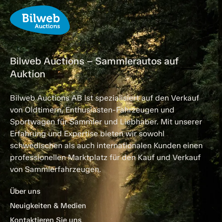
Bilweb Auctions – Sammlerautos auf
Auktion
Bilweb Auctions AB ist spezialisiert auf den Verkauf
von Oldtimern, Enthusiasten-Fahrzeugen und
Sportwagen für Sammler und Liebhaber. Mit unserer
Erfahrung und Expertise bieten wir sowohl
schwedischen als auch internationalen Kunden einen
professionellen Marktplatz für den Kauf und Verkauf
von Sammlerfahrzeugen.
Über uns
Neuigkeiten & Medien
Kontaktieren Sie uns