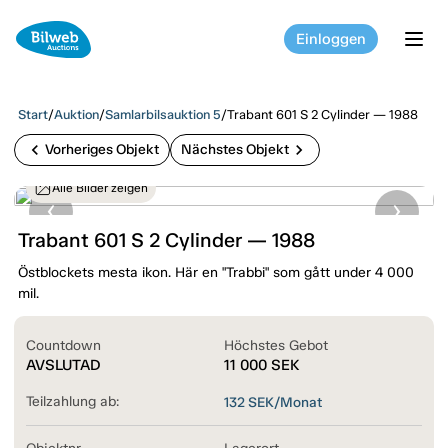
Einloggen
tog
Start
/
Auktion
/
Samlarbilsauktion 5
/
Trabant 601 S 2 Cylinder — 1988
chevron_left
chevron_right
Vorheriges Objekt
Nächstes Objekt
Alle Bilder zeigen
Trabant 601 S 2 Cylinder — 1988
Östblockets mesta ikon. Här en "Trabbi" som gått under 4 000
mil.
Countdown
Höchstes Gebot
AVSLUTAD
11 000
SEK
Teilzahlung ab:
132
SEK/Monat