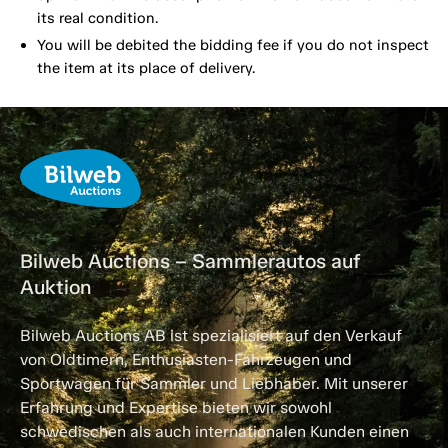
its real condition.
You will be debited the bidding fee if you do not inspect
the item at its place of delivery.
Bilweb Auctions – Sammlerautos auf
Auktion
Bilweb Auctions AB ist spezialisiert auf den Verkauf
von Oldtimern, Enthusiasten-Fahrzeugen und
Sportwagen für Sammler und Liebhaber. Mit unserer
Erfahrung und Expertise bieten wir sowohl
schwedischen als auch internationalen Kunden einen