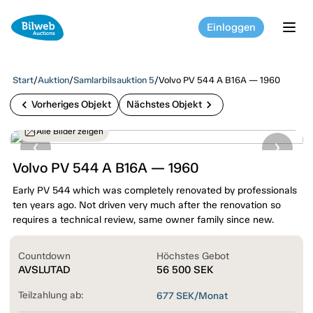
Einloggen
tog
Start
/
Auktion
/
Samlarbilsauktion 5
/
Volvo PV 544 A B16A — 1960
chevron_left
chevron_right
Vorheriges Objekt
Nächstes Objekt
Alle Bilder zeigen
Volvo PV 544 A B16A — 1960
Early PV 544 which was completely renovated by professionals
ten years ago. Not driven very much after the renovation so
requires a technical review, same owner family since new.
Countdown
Höchstes Gebot
AVSLUTAD
56 500
SEK
Teilzahlung ab:
677
SEK/Monat