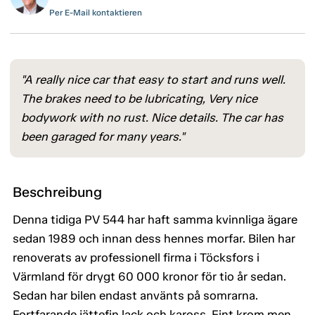
Per E-Mail kontaktieren
"A really nice car that easy to start and runs well.
The brakes need to be lubricating, Very nice
bodywork with no rust. Nice details. The car has
been garaged for many years."
Beschreibung
Denna tidiga PV 544 har haft samma kvinnliga ägare
sedan 1989 och innan dess hennes morfar. Bilen har
renoverats av professionell firma i Töcksfors i
Värmland för drygt 60 000 kronor för tio år sedan.
Sedan har bilen endast använts på somrarna.
Fortfarande jättefin lack och kaross. Fint krom men